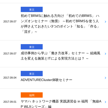
東京
初めてBRMSに触れる方向け 「初めてのBRMS」 ハ
ンズオンセミナー（無償） ～初めてBRMSを使う人
2017.09.07
が押さえておきたい3つのポイント「知る」「作る」
「流す」～
東京
成功事例から学ぶ「働き方改革」セミナー ～ 組織風
2017.09.07
土を変える施策とITによる実現方法とは？ ～
東京
2017.09.04
ADVENTURECluster体験セミナー
福岡
ヤマハ ネットワーク機器 実践講習会 in 福岡 「無線A
2017.09.01
P WLXシリーズ」編