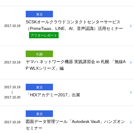
東京
SCSKオールクラウドコンタクトセンターサービス
2017.10.19
（PrimeTiaas、LINE、AI、音声認識）活用セミナー
アフターレポート
札幌
ヤマハ ネットワーク機器 実践講習会 in 札幌 「無線A
2017.10.19
P WLXシリーズ」編
2017.10.19
東京
|
「HDIアカデミー2017」出展
2017.10.20
東京
図面データ管理ツール「Autodesk Vault」ハンズオン
2017.10.18
セミナー