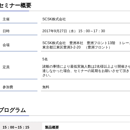
セミナー概要
主催
SCSK株式会社
日時
2017年9月27日（水） 15：00～17：30
SCSK株式会社 豊洲本社 豊洲フロント13階 トレ
会場
東京都江東区豊洲3-2-20 （豊洲フロント）
5名
諸般の事情により最低実施人数は2名様以上より開催さ
定員
達しなかった場合、セミナーの延期をお願いさせて頂き
さい。
参加費
無料
プログラム
15：00～15：15
製品概要