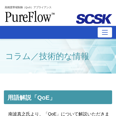
高精度帯域制御（QoS）アプライアンス
コラム／技術的な情報
用語解説「QoE」
南波真之氏より、「QoE」について解説いただきま