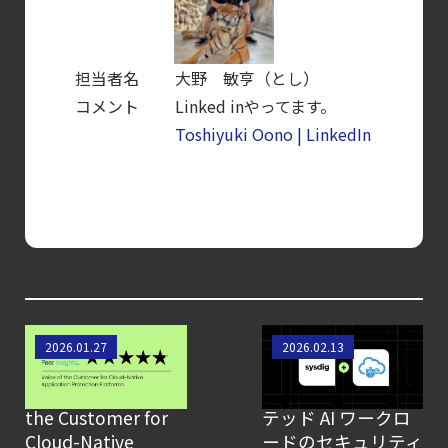
担当者名
大野 敏亨（とし）
コメント
Linked inやってます。
Toshiyuki Oono | LinkedIn
お客様の声が示す
Oracle Kubernetes
2026.01.27
2026.02.13
評価：Sysdig は
Engine における
Gartner® Voice of
GPU アクセラレー
the Customer for
テッド AI ワークロ
Cloud-Native
ードのセキュリティ