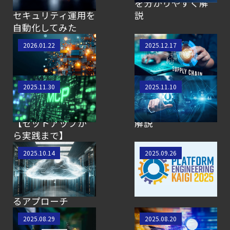
「Automation」で
を分かりやすく解
セキュリティ運用を
説
自動化してみた
FIM Policyで可視化
Sysdigのサプライチ
2026.01.22
2025.12.17
する コンテナ内フ
ェーンポリシーを試
ァイルの変更
してみる
Sysdig MCP Server
Sysdig運用の基本！
2025.11.30
2025.11.10
x Claude Desktop
トラブルシューティ
を試してみました
ングのポイントを
【セットアップか
解説
ら実践まで】
クラウドにおける
Platform
2025.10.14
2025.09.26
サーバーレスワー
Engineering Kaigi
クロードの保護：
2025 参加レポート
Sysdig Secureによ
るアプローチ
検知から対応をシ
【SCSK技術者によ
2025.08.29
2025.08.20