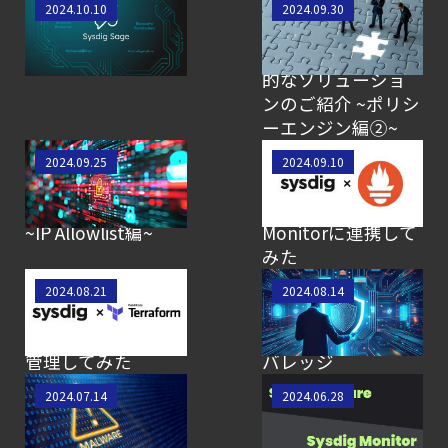
【SCSK技術者によ
【SCSK技術者によ
2024.10.10
2024.09.30
るブログ】Sysdig
るブログ】Sysdigと
Sageを使ってみた
組み合わせて効果
的なソリューショ
ンのご紹介 ~ポリシ
ーエンジン編②~
【SCSK技術者によ
【SCSK技術者によ
2024.09.25
2024.09.10
るブログ】Sysdigを
るブログ】Node
セキュアに使おう
ExporterをSysdig
~IP Allowlist編~
Monitorに連携して
みた
【SCSK技術者によ
【SCSK技術者によ
2024.08.21
2024.08.14
るブログ】Sysdigの
るブログ】CNAPP
設定をTerraformで
の理解とSysdigのカ
管理してみた
バレッジ
【SCSK技術者によ
【SCSK技術者によ
2024.07.14
2024.06.28
るブログ】Sysdigの
るブログ】Sysdigの
脅威検知はFalcoだ
ライセンス体系