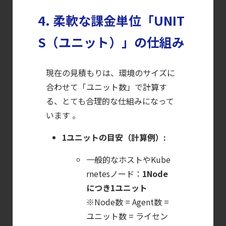
Managementの全体像
4. 柔軟な課金単位「UNIT
【ブログ】
S（ユニット）」の仕組み
CWPP（Cloud
Workload
現在の見積もりは、環境のサイズに
Protection
合わせて「ユニット数」で計算す
Platform）とは？
る、とても合理的な仕組みになって
クラウドワークロードを守る最新セキュリテ
います 。
【ブログ】
AIワークロードのコンテナセキュリティ
1ユニットの目安（計算例）:
｜LLM・
一般的なホストやKube
GPU環境を守る新しい視点
rnetesノード：
1Node
【ブログ】
につき1ユニット
セキュリティブリーフィング：
※Node数 = Agent数 =
2026年6月
ユニット数 = ライセン