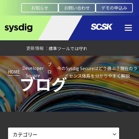
セキュリティ運用の効率化を実現するSysdigと
お知らせ
お問い合わせ
デモの申込み
Agent
Local機能の実装ガイド
【ブログ】
AWS/GCP
標準ツールでは守れない？
Falco を超える
ブ
Sysdig Secure
Developer
今のSysdig Secureはどう選ぶ？現在のラ
HOME
ロ
ブログ
Square
イセンス体系を分かりやすく解説
によるセキュリティの新常識
グ
【ブログ】
サーバ・
コンテナの統合セキュリティ強化
第4回： Sysdig・
JP1・
Illumio連携における自動隔離検証