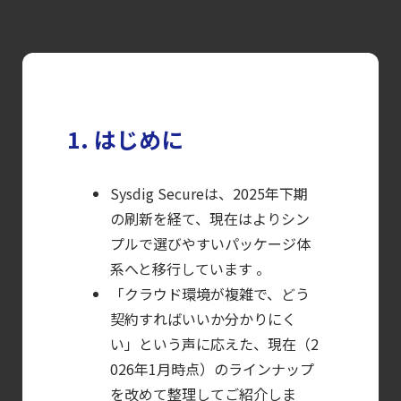
Platform）とは？
クラウドワークロードを守る最新セキュリテ
【ブログ】
AIワークロードのコンテナセキュリティ
｜LLM・
1. はじめに
GPU環境を守る新しい視点
【ブログ】
Sysdig Secureは、2025年下期
セキュリティブリーフィング：
の刷新を経て、現在はよりシン
2026年6月
プルで選びやすいパッケージ体
【ブログ】
系へと移行しています 。
JADEPUFFER
「クラウド環境が複雑で、どう
契約すればいいか分かりにく
の進化：
い」という声に応えた、現在（2
エージェント型脅威アクターが
026年1月時点）のラインナップ
AI
を改めて整理してご紹介しま
モデルの破壊を目的としたランサムウェアを