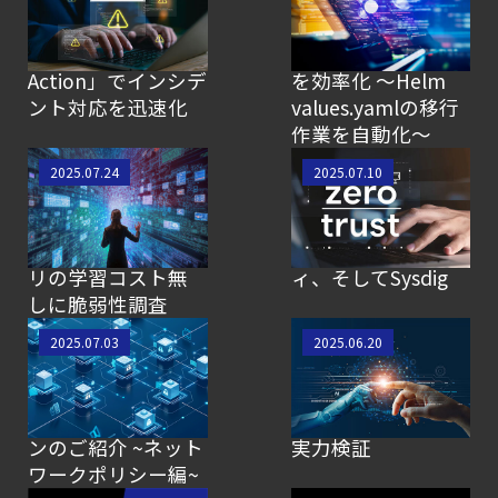
ームレスに！
るブログ】生成AIで
Sysdigの新機能
Sysdigエージェント
「Response
のアップグレード
Action」でインシデ
を効率化 〜Helm
ント対応を迅速化
values.yamlの移行
作業を自動化〜
【SCSK技術者によ
【SCSK技術者によ
2025.07.24
2025.07.10
るブログ】Sysdigの
るブログ】ゼロト
「Search」機能を
ラスト文脈でのク
体験！生成AIでクエ
ラウドセキュリテ
リの学習コスト無
ィ、そしてSysdig
しに脆弱性調査
【SCSK技術者によ
【SCSK技術者によ
2025.07.03
2025.06.20
るブログ】Sysdigと
るブログ】生成AIで
組み合わせて効果
過検知対策を効率
的なソリューショ
化！Sysdig Sageの
ンのご紹介 ~ネット
実力検証
ワークポリシー編~