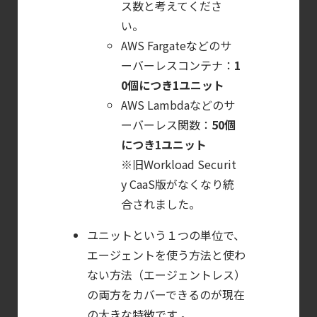
【ブログ】
ス数と考えてくださ
JADEPUFFER
い。
AWS Fargateなどのサ
の進化：
ーバーレスコンテナ：
1
エージェント型脅威アクターが
0個につき1ユニット
AI
AWS Lambdaなどのサ
モデルの破壊を目的としたランサムウェアを
ーバーレス関数：
50個
【ブログ】
につき1ユニット
CTEMとは何か｜
※旧Workload Securit
攻撃者視点でクラウドの弱点を可視化する新
y CaaS版がなくなり統
【ブログ】
合されました。
CNAPP選定ガイド
ユニットという１つの単位で、
｜
エージェントを使う方法と使わ
計画フェーズで失敗しない統合プラットフォ
ない方法（エージェントレス）
【ブログ】
の両方をカバーできるのが現在
コンテナセキュリティとは？
の大きな特徴です 。