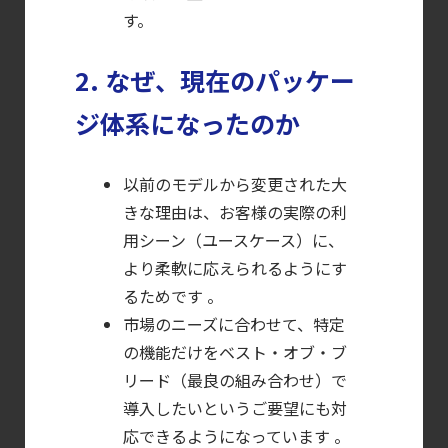
す。
【ブログ】
CTEMとは何か｜
2. なぜ、現在のパッケー
攻撃者視点でクラウドの弱点を可視化する新
ジ体系になったのか
【ブログ】
CNAPP選定ガイド
｜
以前のモデルから変更された大
きな理由は、お客様の実際の利
計画フェーズで失敗しない統合プラットフォ
用シーン（ユースケース）に、
【ブログ】
より柔軟に応えられるようにす
コンテナセキュリティとは？
るためです 。
クラウドネイティブ時代に必要な対策の全体
市場のニーズに合わせて、特定
【ブログ】CISO
の機能だけをベスト・オブ・ブ
のための Headless
リード（最良の組み合わせ）で
Cloud Security
導入したいというご要望にも対
ガイド
応できるようになっています 。