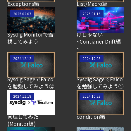
Exceptions編
List/Macro編
【SCSK技術者によ
【SCSK技術者によ
2025.02.07
2025.01.16
るブログ】コンテ
るブログ】Sysdigの
ナの電力消費を
脅威検知はFalcoだ
Sysdig Monitorで監
けじゃない
視してみよう
~Contianer Drift編
~
【SCSK技術者によ
【SCSK技術者によ
2024.12.12
2024.12.03
るブログ】~Falco
るブログ】~Falco
初学者に送る~
初学者に送る~
Sysdig SageでFalco
Sysdig SageでFalco
を勉強してみよう②
を勉強してみよう①
【 SCSK技術者によ
【SCSK技術者によ
2024.11.18
2024.10.29
るブログ】Sysdigの
るブログ】Falco初
設定をTerraformで
学者講座 -
管理してみた
condition編
(Monitor編)