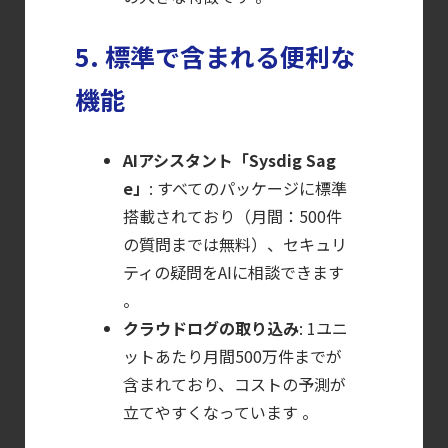
クラウドネイティブ時代に必要な対策の全体
【ブログ】CISO
5. 標準で含まれる便利な
のための Headless
機能
Cloud Security
ガイド
AIアシスタント「Sysdig Sag
【お知らせ】
e」
: すべてのパッケージに標準
ブログを更新しました
搭載されており（月間：500件
【お知らせ】
の質問までは無料）、セキュリ
ブログを更新しました
ティの疑問をAIに相談できます
。
クラウドログの取り込み
: 1ユニ
ットあたり月間500万件までが
含まれており、コストの予測が
立てやすくなっています 。