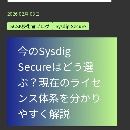
―
検知イベント取り扱いの課題と解消策
2026
02
月
03
日
【ブログ】AI が
SCSK技術者ブログ
Sysdig Secure
2026
年に脅威の状況を根本から変えた
今のSysdig
4 つの側面
【ブログ】
Secureはどう選
CSPMとは？
クラウド構成ミスを未然に防ぐSecurity
ぶ？現在のライセ
Posture
Managementの全体像
ンス体系を分かり
【ブログ】
やすく解説
CWPP（Cloud
Workload
Protection