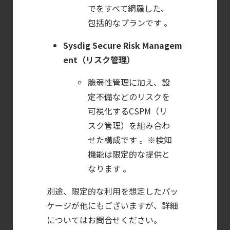
でをすべて網羅した、
サーバ・
包括的なプランです 。
コンテナの統合セキュリティ強化
第4回： Sysdig・
Sysdig Secure Risk Managem
JP1・
ent（リスク管理）
Illumio連携における自動隔離検証
脆弱性管理に加え、設
―
定不備などのリスクを
検知イベント取り扱いの課題と解消策
可視化するCSPM（リ
【ブログ】AI が
スク管理）を組み合わ
2026
せた構成です 。※検知
年に脅威の状況を根本から変えた
機能は限定的な提供と
4 つの側面
なります 。
【ブログ】
別途、限定的な利用を想定したパッ
CSPMとは？
ケージが他にもございますが、詳細
クラウド構成ミスを未然に防ぐSecurity
についてはお問合せください。
Posture