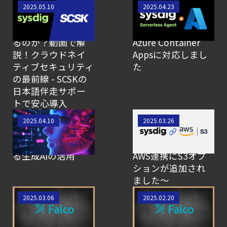
【SCSK技術者によ
【SCSK技術者によ
2025.05.10
2025.04.23
るブログ】なぜ
るブログ】
今、Sysdigが選ばれ
Serverless Agentが
るのか？動画で解
Azure Container
説！クラウドネイ
Appsに対応しまし
ティブセキュリティ
た
の最前線 - SCSKの
日本語伴走サポー
トで安心導入
【SCSK技術者によ
【SCSK技術者によ
2025.04.10
2025.03.26
るブログ】システム
るブログ】Sysdig情
コール分析におけ
報アップデート～
る生成AIの活用
AWS連携にS3オプ
ションが追加され
ました～
【SCSK技術者によ
【SCSK技術者によ
2025.03.06
2025.02.20
るブログ】Falco初
るブログ】Falco初
学者講座 -
学者講座 -