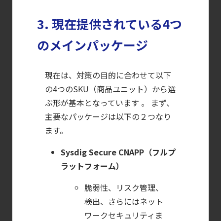
【お知らせ】
ブログを更新しました
3. 現在提供されている4つ
【お知らせ】
のメインパッケージ
ブログを更新しました
【ブログ】
現在は、対策の目的に合わせて以下
セキュリティ運用の効率化を実現するSysdigと
の4つのSKU（商品ユニット）から選
Agent
ぶ形が基本となっています 。 まず、
Local機能の実装ガイド
主要なパッケージは以下の２つなり
【ブログ】
ます。
AWS/GCP
Sysdig Secure CNAPP（フルプ
標準ツールでは守れない？
ラットフォーム）
Falco を超える
Sysdig Secure
脆弱性、リスク管理、
によるセキュリティの新常識
検出、さらにはネット
ワークセキュリティま
【ブログ】