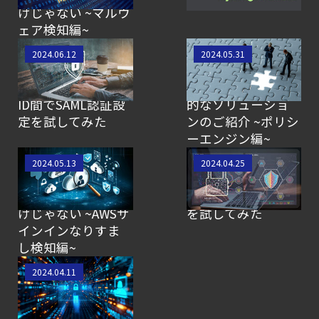
けじゃない ~マルウ
ェア検知編~
【SCSK技術者によ
【SCSK技術者によ
2024.06.12
2024.05.31
るブログ】Sysdig
るブログ】Sysdigと
とMicrosoft Entra
組み合わせて効果
ID間でSAML認証設
的なソリューショ
定を試してみた
ンのご紹介 ~ポリシ
ーエンジン編~
【SCSK技術者によ
【SCSK技術者によ
2024.05.13
2024.04.25
るブログ】Sysdigの
るブログ】Sysdig
脅威検知はFalcoだ
SecureのRisks機能
けじゃない ~AWSサ
を試してみた
インインなりすま
し検知編~
【SCSK技術者によ
2024.04.11
るブログ】Sysdigの
防御機能Kill