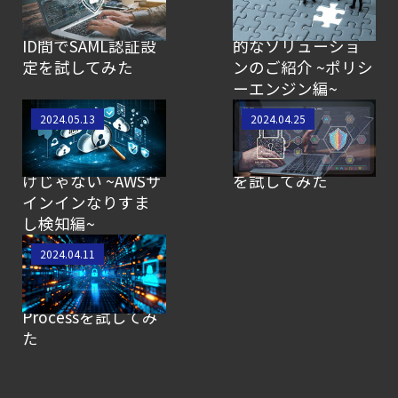
るブログ】Sysdig
るブログ】Sysdigと
とMicrosoft Entra
組み合わせて効果
ID間でSAML認証設
的なソリューショ
定を試してみた
ンのご紹介 ~ポリシ
ーエンジン編~
【SCSK技術者によ
【SCSK技術者によ
2024.05.13
2024.04.25
るブログ】Sysdigの
るブログ】Sysdig
脅威検知はFalcoだ
SecureのRisks機能
けじゃない ~AWSサ
を試してみた
インインなりすま
し検知編~
【SCSK技術者によ
2024.04.11
るブログ】Sysdigの
防御機能Kill
Processを試してみ
た