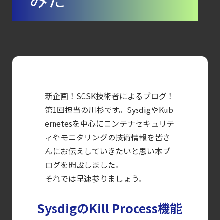
CSPMとは？
クラウド構成ミスを未然に防ぐSecurity
Posture
Managementの全体像
【ブログ】
セキュリティ運用の効率化を実現するSysdigと
新企画！SCSK技術者によるブログ！
Agent
第1回担当の川杉です。SysdigやKub
Local機能の実装ガイド
ernetesを中心にコンテナセキュリテ
【ブログ】
ィやモニタリングの技術情報を皆さ
CNAPP選定ガイド
んにお伝えしていきたいと思い本ブ
｜
ログを開設しました。
計画フェーズで失敗しない統合プラットフォ
それでは早速参りましょう。
【ブログ】AI が
SysdigのKill Process機能
2026