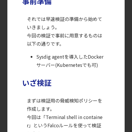
事前準備
Sysdig Secure
によるセキュリティの新常識
それでは早速検証の準備から始めて
【ブログ】
いきましょう。
サーバ・
今回の検証で事前に用意するものは
コンテナの統合セキュリティ強化
以下の通りです。
第4回： Sysdig・
Sysdig agentを導入したDocker
JP1・
サーバー(Kubernetesでも可)
Illumio連携における自動隔離検証
―
いざ検証
検知イベント取り扱いの課題と解消策
【お知らせ】
まずは検証用の脅威検知ポリシーを
ブログを更新しました
作成します。
【ブログ】
今回は「Terminal shell in containe
CTEMとは何か｜
r」というFalcoルールを使って検証
攻撃者視点でクラウドの弱点を可視化する新