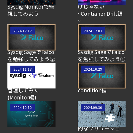
Sysdig Monitorで監
けじゃない
視してみよう
~Contianer Drift編
~
【SCSK技術者によ
【SCSK技術者によ
2024.12.12
2024.12.03
るブログ】~Falco
るブログ】~Falco
初学者に送る~
初学者に送る~
Sysdig SageでFalco
Sysdig SageでFalco
を勉強してみよう②
を勉強してみよう①
【 SCSK技術者によ
【SCSK技術者によ
2024.11.18
2024.10.29
るブログ】Sysdigの
るブログ】Falco初
設定をTerraformで
学者講座 -
管理してみた
condition編
(Monitor編)
【SCSK技術者によ
【SCSK技術者によ
2024.10.10
2024.09.30
るブログ】Sysdig
るブログ】Sysdigと
Sageを使ってみた
組み合わせて効果
的なソリューショ