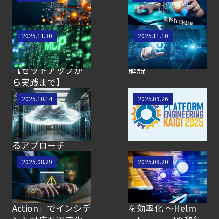
する コンテナ内フ
ェーンポリシーを試
ァイルの変更
してみる
Sysdig MCP Server
Sysdig運用の基本！
2025.11.30
2025.11.10
x Claude Desktop
トラブルシューティ
を試してみました
ングのポイントを
【セットアップか
解説
ら実践まで】
クラウドにおける
Platform
2025.10.14
2025.09.26
サーバーレスワー
Engineering Kaigi
クロードの保護：
2025 参加レポート
Sysdig Secureによ
るアプローチ
検知から対応をシ
【SCSK技術者によ
2025.08.29
2025.08.20
ームレスに！
るブログ】生成AIで
Sysdigの新機能
Sysdigエージェント
「Response
のアップグレード
Action」でインシデ
を効率化 〜Helm