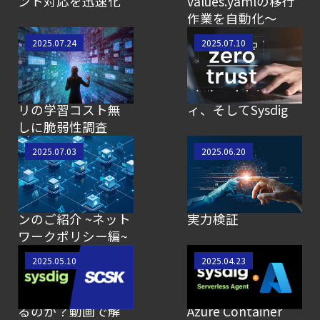
ント対応を迅速化
values.yamlの移行
作業を自動化〜
【SCSK技術者によ
【SCSK技術者によ
2025.07.24
2025.07.10
るブログ】Sysdigの
るブログ】ゼロト
「Search」機能を
ラスト文脈でのク
体験！生成AIでクエ
ラウドセキュリテ
リの学習コスト無
ィ、そしてSysdig
しに脆弱性調査
【SCSK技術者によ
【SCSK技術者によ
2025.07.03
2025.06.20
るブログ】Sysdigと
るブログ】生成AIで
組み合わせて効果
過検知対策を効率
的なソリューショ
化！Sysdig Sageの
ンのご紹介 ~ネット
実力検証
ワークポリシー編~
【SCSK技術者によ
【SCSK技術者によ
2025.05.10
2025.04.23
るブログ】なぜ
るブログ】
今、Sysdigが選ばれ
Serverless Agentが
るのか？動画で解
Azure Container