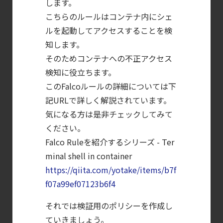
します。
【ブログ】
こちらのルールはコンテナ内にシェ
AIワークロードのコンテナセキュリティ
ルを起動してアクセスすることを検
知します。
｜LLM・
そのためコンテナへの不正アクセス
GPU環境を守る新しい視点
検知に役立ちます。
【ブログ】
このFalcoルールの詳細については下
CSPMとは？
記URLで詳しく解説されています。
クラウド構成ミスを未然に防ぐSecurity
気になる方は是非チェックしてみて
Posture
ください。
Managementの全体像
Falco Ruleを紹介するシリーズ - Ter
【ブログ】
minal shell in container
セキュリティ運用の効率化を実現するSysdigと
https://qiita.com/yotake/items/b7f
Agent
f07a99ef07123b6f4
Local機能の実装ガイド
それでは検証用のポリシーを作成し
【ブログ】
ていきましょう。