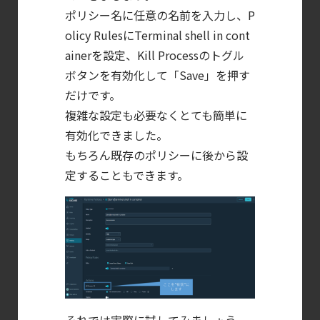
CNAPP選定ガイド
ポリシー名に任意の名前を入力し、P
｜
olicy RulesにTerminal shell in cont
計画フェーズで失敗しない統合プラットフォ
ainerを設定、Kill Processのトグル
【ブログ】AI が
ボタンを有効化して「Save」を押す
2026
だけです。
年に脅威の状況を根本から変えた
複雑な設定も必要なくとても簡単に
有効化できました。
4 つの側面
もちろん既存のポリシーに後から設
【お知らせ】
定することもできます。
ブログを更新しました
【ブログ】
CWPP（Cloud
Workload
Protection
Platform）とは？
クラウドワークロードを守る最新セキュリテ