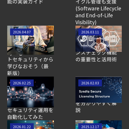
能の実装ガイド
イクル管理も支援
(Software Lifecycle
and End-of-Life
Visibility)
【動画公開】結局
Sysdigで始める「守
2026.04.07
2026.03.11
「CNAPP」って何
りのセキュリテ
なのさ？ CNAPPと
ィ」：コンプライア
Sysdigをゼロトラス
ンスチェック機能
トセキュリティから
の重要性と活用術
学びなおそう（最
新版）
Sysdigで実現する
今のSysdig Secure
2026.02.25
2026.02.03
Kubernetesの
はどう選ぶ？現在
SOAR！新機能
のライセンス体系
「Automation」で
を分かりやすく解
セキュリティ運用を
説
自動化してみた
FIM Policyで可視化
Sysdigのサプライチ
2026.01.22
2025.12.17