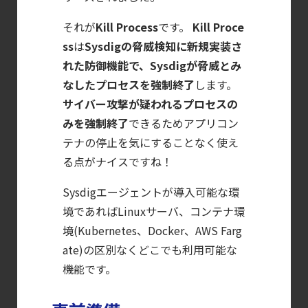
クラウドネイティブ時代に必要な対策の全体
それが
Kill Process
です。
Kill Proce
【ブログ】
ss
は
Sysdigの脅威検知に新規実装さ
JADEPUFFER
れた防御機能で、Sysdigが脅威とみ
の進化：
なしたプロセスを強制終了
します。
エージェント型脅威アクターが
サイバー攻撃が疑われるプロセスの
AI
みを強制終了
できるためアプリコン
モデルの破壊を目的としたランサムウェアを
テナの停止を気にすることなく使え
【ブログ】CISO
る点がナイスですね！
のための Headless
Sysdigエージェントが導入可能な環
Cloud Security
境であればLinuxサーバ、コンテナ環
ガイド
境(Kubernetes、Docker、AWS Farg
【ブログ】
ate)の区別なくどこでも利用可能な
AWS/GCP
機能です。
標準ツールでは守れない？
Falco を超える