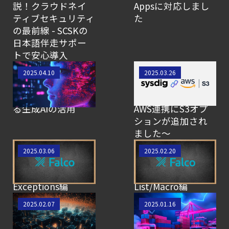
説！クラウドネイ
Appsに対応しまし
ティブセキュリティ
た
の最前線 - SCSKの
日本語伴走サポー
トで安心導入
【SCSK技術者によ
【SCSK技術者によ
2025.04.10
2025.03.26
るブログ】システム
るブログ】Sysdig情
コール分析におけ
報アップデート～
る生成AIの活用
AWS連携にS3オプ
ションが追加され
ました～
【SCSK技術者によ
【SCSK技術者によ
2025.03.06
2025.02.20
るブログ】Falco初
るブログ】Falco初
学者講座 -
学者講座 -
Exceptions編
List/Macro編
【SCSK技術者によ
【SCSK技術者によ
2025.02.07
2025.01.16
るブログ】コンテ
るブログ】Sysdigの
ナの電力消費を
脅威検知はFalcoだ