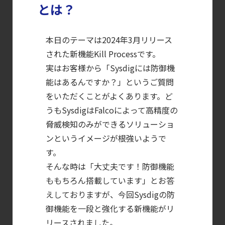
年に脅威の状況を根本から変えた
とは？
4 つの側面
【お知らせ】
本日のテーマは2024年3月リリース
ブログを更新しました
された新機能Kill Processです。
【ブログ】
実はお客様から「Sysdigには防御機
CWPP（Cloud
能はあるんですか？」というご質問
Workload
をいただくことがよくあります。ど
Protection
うもSysdigはFalcoによって高精度の
Platform）とは？
脅威検知のみができるソリューショ
ンというイメージが根強いようで
クラウドワークロードを守る最新セキュリテ
す。
【ブログ】
そんな時は「大丈夫です！防御機能
セキュリティブリーフィング：
ももちろん搭載しています」とお答
2026年6月
えしておりますが、今回Sysdigの防
【ブログ】
御機能を一段と強化する新機能がリ
コンテナセキュリティとは？
リースされました。