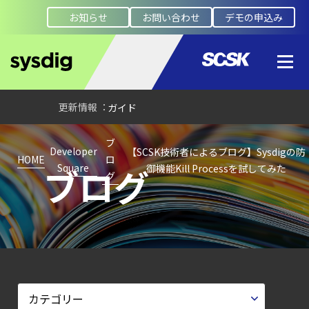
AI
お知らせ
お問い合わせ
デモの申込み
モデルの破壊を目的としたランサムウェアを
【ブログ】CISO
のための Headless
Cloud Security
ガイド
【ブログ】
ブ
AWS/GCP
Developer
【SCSK技術者によるブログ】Sysdigの防
HOME
ロ
ブログ
Square
御機能Kill Processを試してみた
標準ツールでは守れない？
グ
Falco を超える
Sysdig Secure
によるセキュリティの新常識
【ブログ】
サーバ・
コンテナの統合セキュリティ強化