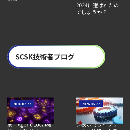
2024に選ばれたの
でしょうか？
SCSK技術者ブログ
セキュリティ運用の
Sysdig Secure新機
2026.07.22
2026.06.22
効率化を実現する
能レビュー：EOLま
SysdigとSIEMの連
でのカウントダウ
携：Agent Local機
ン表示でライフサ