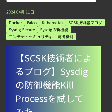
第4回： Sysdig・
JP1・
2024
04
月
11
日
Illumio連携における自動隔離検証
Docker
Falco
Kubernetes
SCSK技術者ブログ
―
Sysdig Secure
Sysdigの新機能
検知イベント取り扱いの課題と解消策
コンテナ・セキュリティ
防御機能
【お知らせ】
ブログを更新しました
【SCSK技術者によ
【ブログ】
CTEMとは何か｜
るブログ】Sysdig
攻撃者視点でクラウドの弱点を可視化する新
【ブログ】
の防御機能Kill
AIワークロードのコンテナセキュリティ
Processを試して
｜LLM・
GPU環境を守る新しい視点
みた
【ブログ】