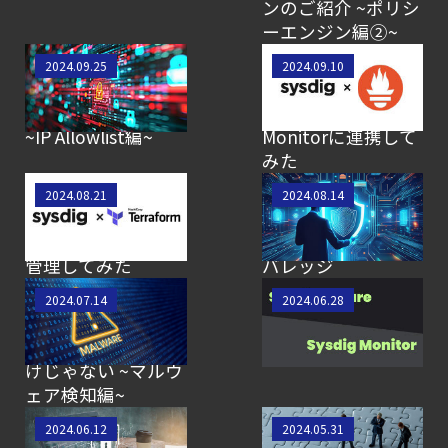
ンのご紹介 ~ポリシ
ーエンジン編②~
【SCSK技術者によ
【SCSK技術者によ
2024.09.25
2024.09.10
るブログ】Sysdigを
るブログ】Node
セキュアに使おう
ExporterをSysdig
~IP Allowlist編~
Monitorに連携して
みた
【SCSK技術者によ
【SCSK技術者によ
2024.08.21
2024.08.14
るブログ】Sysdigの
るブログ】CNAPP
設定をTerraformで
の理解とSysdigのカ
管理してみた
バレッジ
【SCSK技術者によ
【SCSK技術者によ
2024.07.14
2024.06.28
るブログ】Sysdigの
るブログ】Sysdigの
脅威検知はFalcoだ
ライセンス体系
けじゃない ~マルウ
ェア検知編~
【SCSK技術者によ
【SCSK技術者によ
2024.06.12
2024.05.31