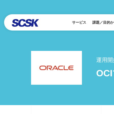
サービス
課題／目的か
運用開
OC