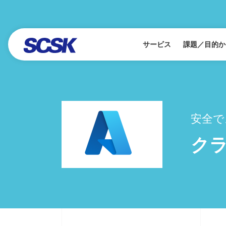
サービス
課題／目的か
安全で
クラ