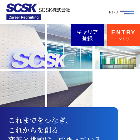
キャリア
ENTRY
メッセージ
登録
エントリー
強み・特徴を
知る
仕事とキャリアを
知る
キャリア入社社員
の声
キャリア入社社員
アンケート
これまでをつなぎ、
これからを創る
座談会
変革と挑戦は、始まっている