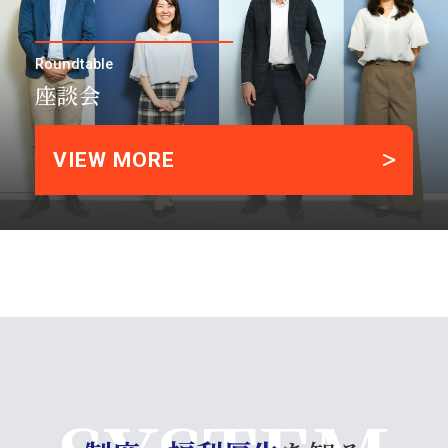
Roundtable
座談会
VIEW MORE