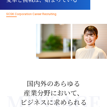
制度・福利厚生を
知る
SCSK Corporation Career Recruiting
人事・研修制度
働き方・福利厚生
リ・ジョイン
制度
採用情報を
知る
国内外のあらゆる
募集要項
産業分野において、
ビジネスに求められる
採用FAQ