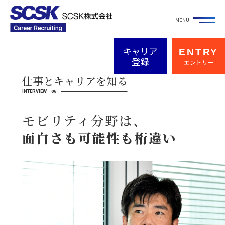
キャリア
ENTRY
メッセージ
登録
エントリー
仕事とキャリアを知る
強み・特徴を
知る
06
INTERVIEW
モビリティ分野は、
仕事とキャリアを
知る
面白さも可能性も桁違い
キャリア入社社員
の声
キャリア入社社員
アンケート
座談会