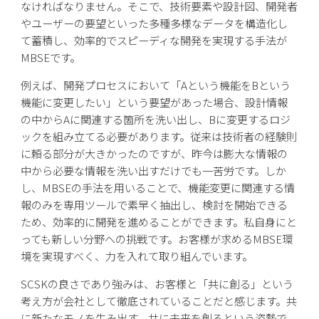
なければなりません。そこで、技術要素や設計図、開発者
やユーザーの要望といった多種多様なデータを構造化し
て蓄積し、効率的でスピーディな開発を実現する手法が
MBSEです。
例えば、開発プロセスにおいて「Aという機能をBという
機能に変更したい」という要望があった場合、設計情報
の中からAに関連する箇所を洗い出し、Bに変更するロジ
ックを組み立てる必要があります。従来は技術者の経験則
に頼る部分が大きかったのですが、昨今は膨大な情報の
中から必要な情報を洗い出すだけでも一苦労です。しか
し、MBSEの手法を用いることで、機能変更に関連する情
報のみを専用ツールで素早く抽出し、検討を開始できる
ため、効率的に開発を進めることができます。私自身にと
っても新しい分野への挑戦です。お客様が求めるMBSE環
境を実現すべく、力を入れて取り組んでいます。
SCSKの良さであり強みは、お客様と「共に創る」という
考え方が会社として徹底されていることだと感じます。共
に新たなモノを生み出す、共に未来を創るという姿勢で、