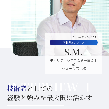
制度・福利厚生を
知る
人事・研修制度
2019年 キャリア入社
働き方・福利厚生
車載系エンジニア
S.M.
リ・ジョイン
制度
モビリティシステム第一事業本
部
システム第三部
採用情報を
知る
技術者
としての
募集要項
経験と強みを最大限に活かす
採用FAQ