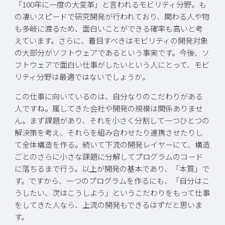
「100年に一度の大変革」と言われるモビリティ分野。も
の凄いスピードで研究開発が行われており、関わる人や物
も多岐に渡るため、面白いことができる確率も高いと考
えています。さらに、着目すべきはモビリティの開発対象
の大部分がソフトウェアであるという事実です。今後、ソ
フトウェアで面白い仕事がしたいという人にとって、モビ
リティ分野は最適ではないでしょうか。
この仕事に向いているのは、自分なりのこだわりがある
人ですね。属してきた会社や開発の規模は関係ありませ
ん。まず課題があり、それを小さく分割して一つひとつの
解決策を考え、それらを組み合わせたり連携させたりし
て全体構造を作る。続いて下流の開発レイヤーにて、構造
ごとのさらに小さな課題に分解してプログラムのコード
に落ちるまで行う。以上が開発の基本であり、「本質」で
す。ですから、一つのプログラムを作るにも、「自分はこ
うしたい、次はこうしよう」というこだわりをもって仕事
をしてきた人なら、上流の開発もできるはずだと思いま
す。