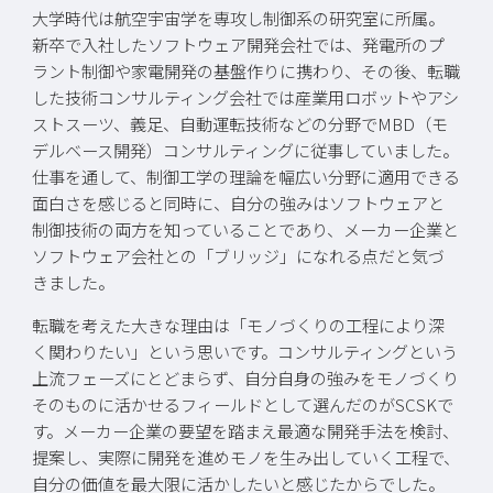
大学時代は航空宇宙学を専攻し制御系の研究室に所属。
新卒で入社したソフトウェア開発会社では、発電所のプ
ラント制御や家電開発の基盤作りに携わり、その後、転職
した技術コンサルティング会社では産業用ロボットやアシ
ストスーツ、義足、自動運転技術などの分野でMBD（モ
デルベース開発）コンサルティングに従事していました。
仕事を通して、制御工学の理論を幅広い分野に適用できる
面白さを感じると同時に、自分の強みはソフトウェアと
制御技術の両方を知っていることであり、メーカー企業と
ソフトウェア会社との「ブリッジ」になれる点だと気づ
きました。
転職を考えた大きな理由は「モノづくりの工程により深
く関わりたい」という思いです。コンサルティングという
上流フェーズにとどまらず、自分自身の強みをモノづくり
そのものに活かせるフィールドとして選んだのがSCSKで
す。メーカー企業の要望を踏まえ最適な開発手法を検討、
提案し、実際に開発を進めモノを生み出していく工程で、
自分の価値を最大限に活かしたいと感じたからでした。