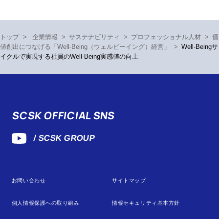
トップ
>
企業情報
>
サステナビリティ
>
プロフェッショナル人材
>
価
値創出につなげる「Well-Being（ウェルビーイング）経営」
>
Well-Beingサ
イクルで実現する社員のWell-Being実感値の向上
SCSK OFFICIAL SNS
/ SCSK GROUP
お問い合わせ
サイトマップ
個人情報保護への取り組み
情報セキュリティ基本方針