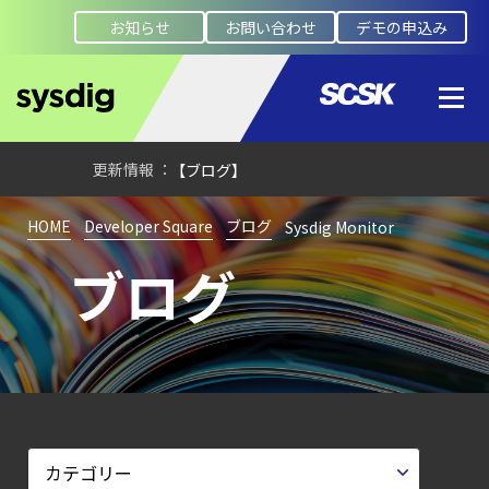
コンテナセキュリティとは？
お知らせ
お問い合わせ
デモの申込み
クラウドネイティブ時代に必要な対策の全体
【ブログ】
セキュリティブリーフィング：
2026年6月
【ブログ】
CSPMとは？
HOME
Developer Square
ブログ
Sysdig Monitor
クラウド構成ミスを未然に防ぐSecurity
ブログ
Posture
Managementの全体像
【ブログ】CISO
のための Headless
Cloud Security
ガイド
【ブログ】