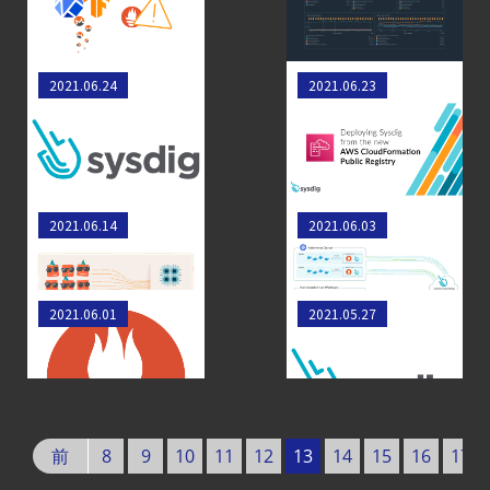
プトマイニング攻
クスの監視
【ブログ】
撃を検出
セキュリティ運用の効率化を実現するSysdigと
Sysdigの新機能 -
新しいAWS
2021.06.24
2021.06.23
Agent
2021年6月
CloudFormation
Local機能の実装ガイド
Public Registryから
【ブログ】
Sysdigをデプロイす
る
JADEPUFFER
Kubernetesのリソ
[Beta] Prometheus
の進化：
2021.06.14
2021.06.03
ースリミットを適切
Remote Write
エージェント型脅威アクターが
なサイズにする方法
AI
Kubernetesを監視
Sysdigの新機能 -
2021.06.01
2021.05.27
モデルの破壊を目的としたランサムウェアを
するためのPromQL
2021年5月
【ブログ】
実用例 Top10
サーバ・
コンテナの統合セキュリティ強化
前
8
9
10
11
12
13
14
15
16
17
第4回： Sysdig・
の
JP1・