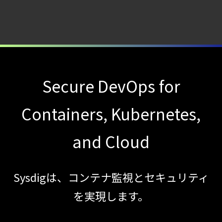
10
Illumio連携における自動隔離検証
件
―
検知イベント取り扱いの課題と解消策
【お知らせ】
ブログを更新しました
Secure DevOps for
【ブログ】
CTEMとは何か｜
Containers, Kubernetes,
攻撃者視点でクラウドの弱点を可視化する新
and Cloud
【ブログ】AI が
2026
年に脅威の状況を根本から変えた
Sysdigは、コンテナ監視とセキュリティ
4 つの側面
を実現します。
【ブログ】
AWS/GCP