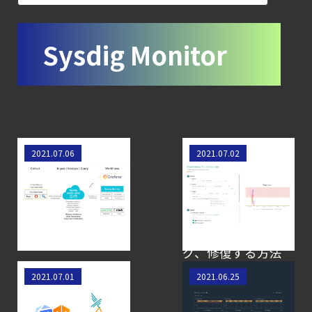
CWPP（Cloud
Workload
Sysdig Monitor
Protection
Platform）とは？
クラウドワークロードを守る最新セキュリテ
【お知らせ】
ブログを更新しました
Prometheusメトリ
CrashLoopBackOff
2021.07.06
2021.07.02
【ブログ】
クスの収集
とは？Kubernetes
AIワークロードのコンテナセキュリティ
CrashLoopBackOff
｜LLM・
イベントをアラー
ト、デバッグ/トラ
GPU環境を守る新しい視点
ブルシューティン
【ブログ】
グ、修復する方法
CNAPP選定ガイド
Kubeflowと
Blackbox exporter
2021.07.01
2021.06.25
｜
TensorFlowを標的
とSysdigによるアベ
計画フェーズで失敗しない統合プラットフォ
とした新しいクリ
イラビリティメトリ