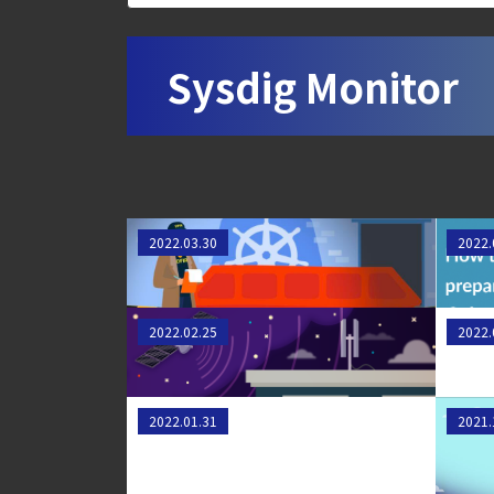
【ブログ】CSPMとは？クラウド構成ミスを未然に防ぐS
【ブログ】CNAPP選定ガイド｜計画フェー
Sysdig Monitor
【ブログ】サーバ・コンテナの統合セキュリティ強化 
検知イベント取り扱いの課題と解消策
【ブログ】AWS/GCP 標準ツールでは守れない？Fa
【お知らせ】ブログを更新しました
デジタルフォレンジックの基本：
サイ
【ブログ】CTEMとは何か｜攻撃者視点でク
2022.03.30
2022.
Kubernetes DFIRにおける実践的
【ブログ】JADEPUFFER の進化：エージ
ガイド
【ブログ】セキュリティブリーフィング：202
PrometheusでStarlinkを監視する
Sysd
2022.02.25
2022.
【ブログ】CWPP（Cloud Workload Pr
方法
【ブログ】CISO のための Headless Cloud Sec
Sysdig 2022年版クラウドネイティ
CSGO
【ブログ】コンテナセキュリティとは？クラ
2022.01.31
2021.
ブセキュリティと利用状況レポー
る Coun
【お知らせ】ブログを更新しました
ト：スケールアップしてもリスク
Offens
【ブログ】セキュリティ運用の効率化を実現するSys