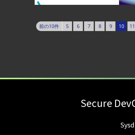
を把握する
【ブログ】AI が 2026 年に脅威の状況を根本
【ブログ】AIワークロードのコンテナセキュリ
前の10件
5
6
7
8
9
10
11
【ブログ】CSPMとは？クラウド構成ミスを未然に防ぐS
【ブログ】CNAPP選定ガイド｜計画フェー
【ブログ】サーバ・コンテナの統合セキュリティ強化 
検知イベント取り扱いの課題と解消策
【ブログ】AWS/GCP 標準ツールでは守れない？Fa
Secure DevO
Sy