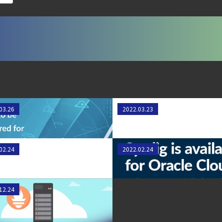
ecurity Posture Managementの全体像
ズで失敗しない統合プラットフォームの選び方
第4回： Sysdig・JP1・Illumio連携における自動隔離検証 ―
lco を超える Sysdig Secure によるセキュリティの新常識
バー戦争攻撃にどう備えるか
Sysdigの最新情報 - 2022年
ラウドの弱点を可視化する新しいセキュリティ戦略
03.26
2022.03.23
ェント型脅威アクターが AI モデルの破壊を目的としたランサムウェアを展開
6年6月
igの新機能 - 2022年2月
プレスリリース：Sysdig
02.24
2022.02.24
otection Platform）とは？クラウドワークロードを守る最新セキュリティ基
リティ可視化ソリューショ
Oracle Cloudで利用可能に
urity ガイド
の監視- Prometheusにおけ
ウドネイティブ時代に必要な対策の全体像
12.24
ter-Strike : Global
ive
digとSIEMの連携：Agent Local機能の実装ガイド