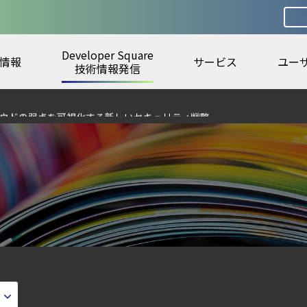
Developer Square
情報
サービス
ユー
lco を超える Sysdig Secure によるセキュリティの新常識
技術情報発信
ラウドの弱点を可視化する新しいセキュリティ戦略
ェント型脅威アクターが AI モデルの破壊を目的としたランサムウェアを展開
6年6月
otection Platform）とは？クラウドワークロードを守る最新セキュリティ基
urity ガイド
ウドネイティブ時代に必要な対策の全体像
digとSIEMの連携：Agent Local機能の実装ガイド
から変えた 4 つの側面
ティ｜LLM・GPU環境を守る新しい視点