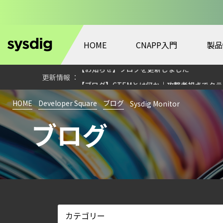
HOME
CNAPP入門
製品
【ブログ】AWS/GCP 標準ツールでは守れない？Fa
【お知らせ】ブログを更新しました
【ブログ】CTEMとは何か｜攻撃者視点でク
【ブログ】JADEPUFFER の進化：エージ
HOME
Developer Square
ブログ
Sysdig Monitor
【ブログ】セキュリティブリーフィング：202
ブログ
【ブログ】CWPP（Cloud Workload Pr
【ブログ】CISO のための Headless Cloud Sec
【ブログ】コンテナセキュリティとは？クラ
【お知らせ】ブログを更新しました
【ブログ】セキュリティ運用の効率化を実現するSys
【ブログ】AI が 2026 年に脅威の状況を根本
【ブログ】AIワークロードのコンテナセキュリ