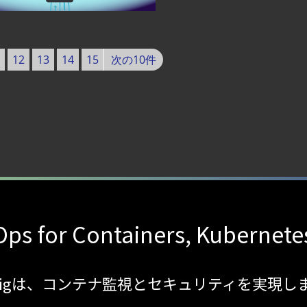
から変えた 4 つの側面
ティ｜LLM・GPU環境を守る新しい視点
12
13
14
15
次の10件
ecurity Posture Managementの全体像
ズで失敗しない統合プラットフォームの選び方
第4回： Sysdig・JP1・Illumio連携における自動隔離検証 ―
lco を超える Sysdig Secure によるセキュリティの新常識
ps for Containers, Kubernete
sdigは、コンテナ監視とセキュリティを実現し