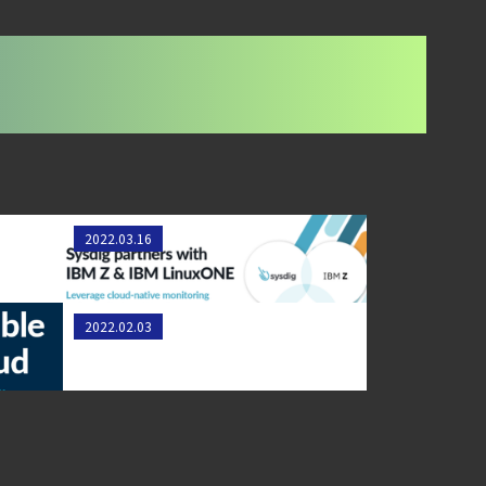
3月
IBM Z アプリケーション環境を
2022.03.16
Sysdigでモダナイゼーションする
のセキュ
Sysdigの新機能 - 2022年1月
2022.02.03
盤
ンが