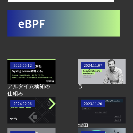
コンテナの統合セキュリティ強化
第4回： Sysdig・
eBPF
JP1・
Illumio連携における自動隔離検証
―
検知イベント取り扱いの課題と解消策
【ブログ】
コンテナランタイ
FalcoがCNCFのグラ
2026.05.12
2024.11.07
AIワークロードのコンテナセキュリティ
ムセキュリティと
デュエーションに
｜LLM・
は？Falcoによるリ
到達した旅路を祝
アルタイム検知の
う
GPU環境を守る新しい視点
仕組み
【ブログ】
LinuxからWindows
従来のEDRがクラウ
2024.02.06
2023.11.20
コンテナセキュリティとは？
へのカーネル・イ
ドにおけるサーバ
クラウドネイティブ時代に必要な対策の全体
ントロスペクション
ーD&Rで失敗する
【ブログ】CISO
理由
のための Headless