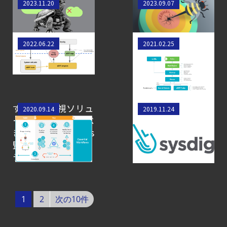
従来のEDRはクラウ
eBPFの攻撃能力 -
2023.11.20
2023.09.07
Cloud Security
ド資産にとってリス
次世代マルウェア
クとなるか？
に備えよ
ガイド
eBPFを実装した
SysdigはFalcoのカ
【ブログ】
2022.06.22
2021.02.25
SysdigとFalco
ーネルモジュール、
CWPP（Cloud
eBPFプローブ、ラ
Workload
イブラリをCNCFに
Protection
寄贈しました
Platform）とは？
すべての監視ソリュ
eBPFプログラム作
2020.09.14
2019.11.24
ーションが実現すべ
成の技術：入門書
クラウドワークロードを守る最新セキュリテ
き7つのKubernetes
【お知らせ】
監視ベストプラク
ブログを更新しました
ティス
【ブログ】
セキュリティブリーフィング：
2026年6月
1
2
次の10件
【ブログ】AI が