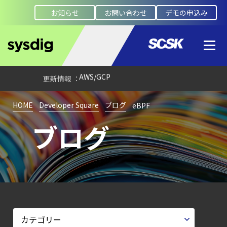
エージェント型脅威アクターが
お知らせ
お問い合わせ
デモの申込み
AI
モデルの破壊を目的としたランサムウェアを
【ブログ】
AWS/GCP
標準ツールでは守れない？
Falco を超える
HOME
Developer Square
ブログ
eBPF
Sysdig Secure
ブログ
によるセキュリティの新常識
【ブログ】
セキュリティ運用の効率化を実現するSysdigと
Agent
Local機能の実装ガイド
【ブログ】
サーバ・