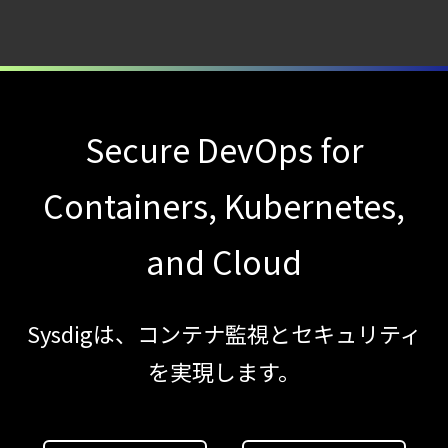
2026
年に脅威の状況を根本から変えた
4 つの側面
【お知らせ】
ブログを更新しました
Secure DevOps for
【ブログ】
CSPMとは？
Containers, Kubernetes,
クラウド構成ミスを未然に防ぐSecurity
and Cloud
Posture
Managementの全体像
【ブログ】
Sysdigは、コンテナ監視とセキュリティ
CTEMとは何か｜
を実現します。
攻撃者視点でクラウドの弱点を可視化する新
【ブログ】
CNAPP選定ガイド