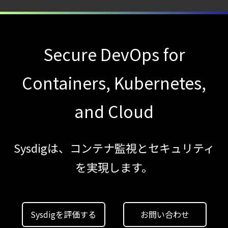
攻撃者視点でクラウドの弱点を可視化する新
【ブログ】
セキュリティ運用の効率化を実現するSysdigと
Secure DevOps for
Agent
Local機能の実装ガイド
Containers, Kubernetes,
【ブログ】
CWPP（Cloud
and Cloud
Workload
Protection
Sysdigは、コンテナ監視とセキュリティ
Platform）とは？
クラウドワークロードを守る最新セキュリテ
を実現します。
【ブログ】
サーバ・
コンテナの統合セキュリティ強化
Sysdigを評価する
お問い合わせ
第4回： Sysdig・