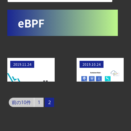
【ブログ】
コンテナセキュリティとは？
eBPF
クラウドネイティブ時代に必要な対策の全体
【ブログ】
JADEPUFFER
の進化：
エージェント型脅威アクターが
AI
eBPFを実装した
eBPFとSysdigによ
2019.11.24
2019.10.24
SysdigとFalco
るコンテナーの可
モデルの破壊を目的としたランサムウェアを
観測性について
【ブログ】AI が
2026
年に脅威の状況を根本から変えた
前の10件
1
2
4 つの側面
【ブログ】
CTEMとは何か｜