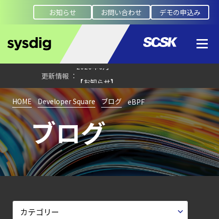
ブログを更新しました
お知らせ
お問い合わせ
デモの申込み
【ブログ】
セキュリティブリーフィング：
2026年6月
【お知らせ】
ブログを更新しました
HOME
Developer Square
ブログ
eBPF
【ブログ】
AIワークロードのコンテナセキュリティ
ブログ
｜LLM・
GPU環境を守る新しい視点
【ブログ】CISO
のための Headless
Cloud Security
ガイド