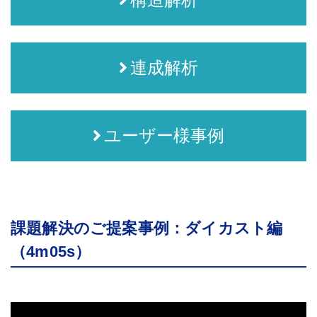
連成解析
ユーザー様事例
課題解決のご提案事例：ダイカスト編
（4m05s）