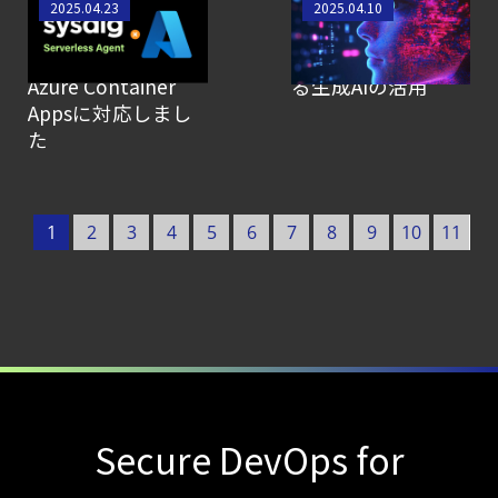
【SCSK技術者によ
【SCSK技術者によ
2025.04.23
2025.04.10
るブログ】
るブログ】システム
ガイド
Serverless Agentが
コール分析におけ
【ブログ】
Azure Container
る生成AIの活用
CNAPP選定ガイド
Appsに対応しまし
｜
た
計画フェーズで失敗しない統合プラットフォ
【ブログ】
1
2
3
4
5
6
7
8
9
10
11
CWPP（Cloud
Workload
1
Protection
Platform）とは？
クラウドワークロードを守る最新セキュリテ
【ブログ】
セキュリティブリーフィング：
Secure DevOps for
2026年6月