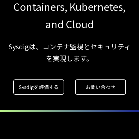
Containers, Kubernetes,
【ブログ】
JADEPUFFER
and Cloud
の進化：
エージェント型脅威アクターが
AI
Sysdigは、コンテナ監視とセキュリティ
モデルの破壊を目的としたランサムウェアを
を実現します。
【ブログ】
AIワークロードのコンテナセキュリティ
｜LLM・
Sysdigを評価する
お問い合わせ
GPU環境を守る新しい視点
【お知らせ】
ブログを更新しました
【お知らせ】
ブログを更新しました
【ブログ】