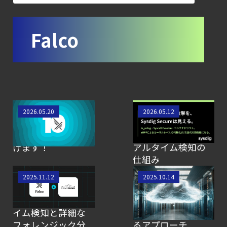
―
検知イベント取り扱いの課題と解消策
Falco
【ブログ】
AWS/GCP
標準ツールでは守れない？
Falco を超える
Sysdig Secure
Falco が 10 周年を
コンテナランタイ
2026.05.20
2026.05.12
によるセキュリティの新常識
迎えました。Sysdig
ムセキュリティと
【ブログ】
よりお祝い申し上
は？Falcoによるリ
セキュリティ運用の効率化を実現するSysdigと
げます！
アルタイム検知の
仕組み
Agent
Local機能の実装ガイド
Falco と
クラウドにおける
2025.11.12
2025.10.14
Stratoshark でオー
サーバーレスワー
【ブログ】AI が
プンソースのランタ
クロードの保護：
2026
イム検知と詳細な
Sysdig Secureによ
年に脅威の状況を根本から変えた
フォレンジック分
るアプローチ