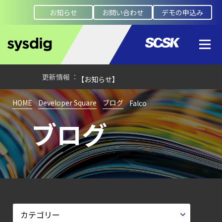
お知らせ
お問い合わせ
デモの申込み
【ブログ】
AIワークロードのコンテナセキュリティ
｜LLM・
GPU環境を守る新しい視点
【お知らせ】
ブログを更新しました
HOME
Developer Square
ブログ
Falco
【お知らせ】
ブログ
ブログを更新しました
【ブログ】
サーバ・
コンテナの統合セキュリティ強化
第4回： Sysdig・
JP1・
Illumio連携における自動隔離検証