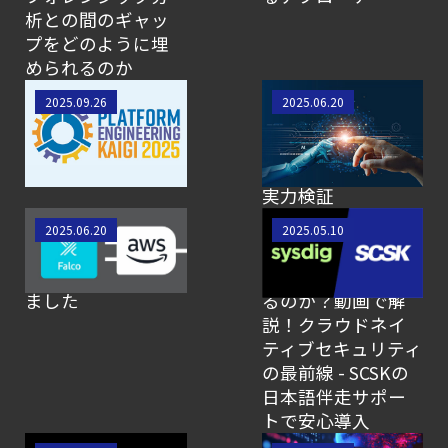
析との間のギャッ
4 つの側面
プをどのように埋
【ブログ】
められるのか
CTEMとは何か｜
Platform
【SCSK技術者によ
2025.09.26
2025.06.20
攻撃者視点でクラウドの弱点を可視化する新
Engineering Kaigi
るブログ】生成AIで
【ブログ】
2025 参加レポート
過検知対策を効率
化！Sysdig Sageの
コンテナセキュリティとは？
実力検証
クラウドネイティブ時代に必要な対策の全体
Falco が Amazon
【SCSK技術者によ
2025.06.20
2025.05.10
【ブログ】
EKS アドオンとし
るブログ】なぜ
CSPMとは？
て利用可能になり
今、Sysdigが選ばれ
クラウド構成ミスを未然に防ぐSecurity
ました
るのか？動画で解
説！クラウドネイ
Posture
ティブセキュリティ
Managementの全体像
の最前線 - SCSKの
【ブログ】CISO
日本語伴走サポー
のための Headless
トで安心導入
Cloud Security