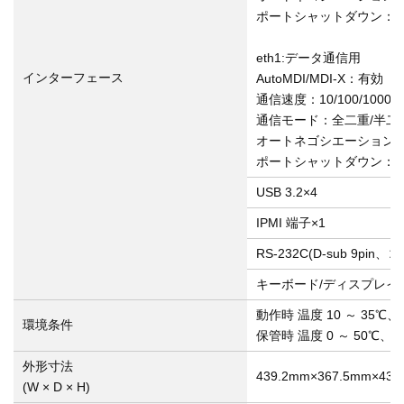
ポートシャットダウン：
eth1:データ通信用
インターフェース
AutoMDI/MDI-X：有効
通信速度：10/100/1000M
通信モード：全二重/半二
オートネゴシエーション
ポートシャットダウン：
USB 3.2×4
IPMI 端子×1
RS-232C(D-sub 9pi
キーボード/ディスプレイ
動作時 温度 10 ～ 35℃
環境条件
保管時 温度 0 ～ 50℃、
外形寸法
439.2mm×367.5mm×4
(W × D × H)