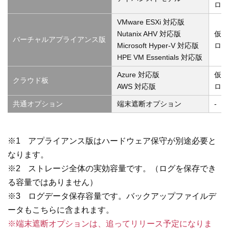
ログ
VMware ESXi 対応版
Nutanix AHV 対応版
仮想
バーチャルアプライアンス版
Microsoft Hyper-V 対応版
ログ
HPE VM Essentials 対応版
Azure 対応版
仮想
クラウド板
AWS 対応版
ログ
共通オプション
端末遮断オプション
-
※1
アプライアンス版はハードウェア保守が別途必要と
なります。
※2
ストレージ全体の実効容量です。（ログを保存でき
る容量ではありません）
※3
ログデータ保存容量です。バックアップファイルデ
ータもこちらに含まれます。
※端末遮断オプションは、追ってリリース予定になりま