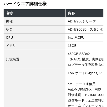
ハードウエア詳細仕様
名称
内容
機種
ADH7900シリーズ
型名
ADH7900S0（スタンダ
CPU
Intel系CPU
メモリ
16GB
480GB SSD×2
記憶装置
（RAID1 構成、実効容量 
ログデータ保存容量 340
LAN ポート(Gigabit)×2
eth0:データ通信用
AutoMDI/MDI-X：有効
通信速度：10/100/1000M
通信モード：全二重/半二
オートネゴシエーション