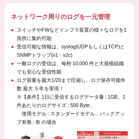
ネットワーク周りのログを一元管理
●
スイッチやFWなどインフラ装置の様々なログを1
箇所に集約可能
●
受信可能な情報は、syslog(UDPもしくはTCP)と
SNMPトラップ(v1・v2c)
●
一般ログの受信は、毎秒 10,000 件と大規模組織
でも安心な受信性能
●
ログ容量を最大1/20まで圧縮し、ログ保存可能年
数 最大 ５年を実現！
※【条件】1日に受信するログデータ量 : 1GB、1
件あたりのログサイズ : 500 Byte、
使用モデル : スタンダードモデル、バックアッ
プ有無 : 有 の場合