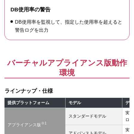
DB使用率の警告
DB使用率を監視して、指定した使用率を超えると
警告ログを出力
バーチャルアプライアンス版動作
環境
ラインナップ・仕様
提供プラットフォーム
モデル
ディ
実効
スタンダードモデル
ログ
※1
アプライアンス版
実効
アドバンストモデル