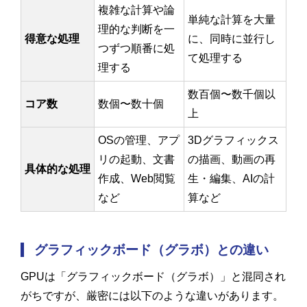
複雑な計算や論
単純な計算を大量
理的な判断を一
得意な処理
に、同時に並行し
つずつ順番に処
て処理する
理する
数百個〜数千個以
コア数
数個〜数十個
上
OSの管理、アプ
3Dグラフィックス
リの起動、文書
の描画、動画の再
具体的な処理
作成、Web閲覧
生・編集、AIの計
など
算など
グラフィックボード（グラボ）との違い
GPUは「グラフィックボード（グラボ）」と混同され
がちですが、厳密には以下のような違いがあります。