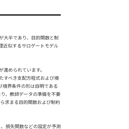
が大半であり、目的関数と制
理近似するサロゲートモデル
が進められています。
理現象が満たすべき支配方程式および境
び境界条件の形は自明である
なり、教師データの準備を不要
から求まる目的関数および制約
ス、損失関数などの設定が予測