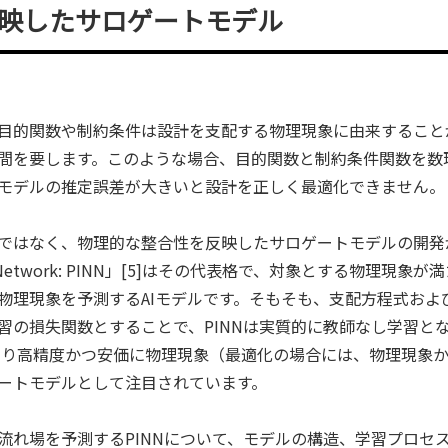
映したサロゲートモデル
目的関数や制約条件は設計を支配する物理現象に由来すること
間を要します。このような場合、目的関数と制約条件関数を数
モデルの推定誤差が大きいと設計を正しく最適化できません。
ではなく、物理的な整合性を反映したサロゲートモデルの開発
Neural Network: PINN」[5]はその代表格で、対象とする物
物理現象を予測するAIモデルです。そもそも、支配方程式およ
習の損失関数とすることで、PINNは実質的に教師なし学習と
、より高精度かつ安価に物理現象（最適化の場合には、物理現象
ートモデルとして注目されています。
流れ場を予測するPINNについて、モデルの構造、学習プロセ