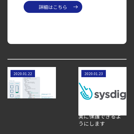
コンテナセキュリティとは？
詳細はこちら
クラウドネイティブ時代に必要な対策の全体
【お知らせ】
ブログを更新しました
【ブログ】AI が
2026
年に脅威の状況を根本から変えた
4 つの側面
例を交えて
SysdigはシリーズE
2020.01.22
2020.01.23
【ブログ】
Kubernetesのリミ
の資金調達で$70M
セキュリティ運用の効率化を実現するSysdigと
ットとリクエスト
でクローズさせ、企
を理解する
業が本番環境でク
Agent
ラウドネイティブの
Local機能の実装ガイド
ワークロードを確
【お知らせ】
実に保護できるよ
ブログを更新しました
うにします
【ブログ】