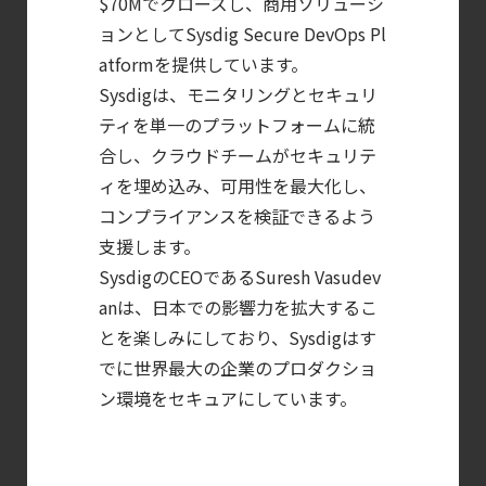
$70Mでクローズし、商用ソリューシ
Protection
ョンとしてSysdig Secure DevOps Pl
atformを提供しています。
Platform）とは？
Sysdigは、モニタリングとセキュリ
クラウドワークロードを守る最新セキュリテ
ティを単一のプラットフォームに統
【ブログ】
合し、クラウドチームがセキュリテ
セキュリティブリーフィング：
ィを埋め込み、可用性を最大化し、
2026年6月
コンプライアンスを検証できるよう
【ブログ】
支援します。
CTEMとは何か｜
SysdigのCEOであるSuresh Vasudev
攻撃者視点でクラウドの弱点を可視化する新
anは、日本での影響力を拡大するこ
【ブログ】
とを楽しみにしており、Sysdigはす
AIワークロードのコンテナセキュリティ
でに世界最大の企業のプロダクショ
｜LLM・
ン環境をセキュアにしています。
GPU環境を守る新しい視点
【ブログ】