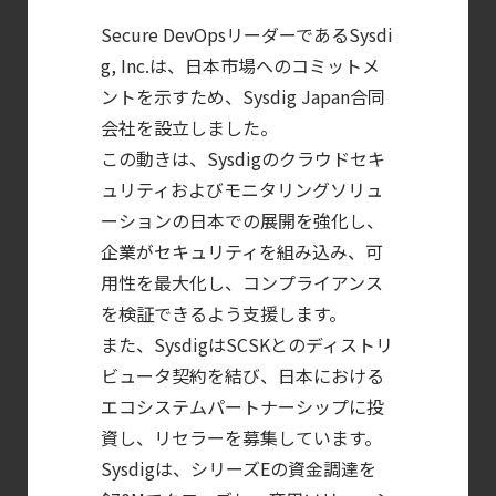
―
Secure DevOpsリーダーであるSysdi
検知イベント取り扱いの課題と解消策
g, Inc.は、日本市場へのコミットメ
【ブログ】
ントを示すため、Sysdig Japan合同
AWS/GCP
会社を設立しました。
この動きは、Sysdigのクラウドセキ
標準ツールでは守れない？
ュリティおよびモニタリングソリュ
Falco を超える
ーションの日本での展開を強化し、
Sysdig Secure
企業がセキュリティを組み込み、可
によるセキュリティの新常識
用性を最大化し、コンプライアンス
【ブログ】
を検証できるよう支援します。
CNAPP選定ガイド
また、SysdigはSCSKとのディストリ
｜
ビュータ契約を結び、日本における
計画フェーズで失敗しない統合プラットフォ
エコシステムパートナーシップに投
【ブログ】
資し、リセラーを募集しています。
CWPP（Cloud
Sysdigは、シリーズEの資金調達を
Workload