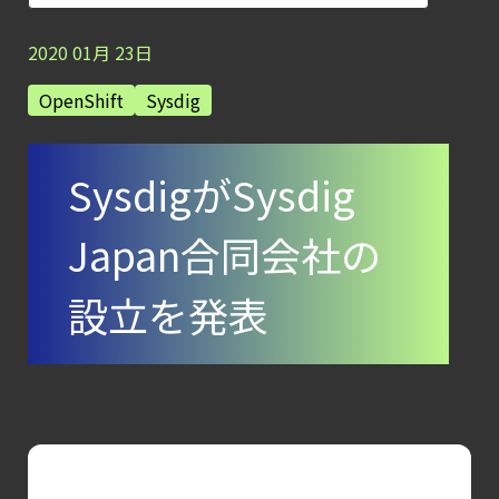
【ブログ】CISO
のための Headless
2020
01
月
23
日
Cloud Security
OpenShift
Sysdig
ガイド
【ブログ】
SysdigがSysdig
CSPMとは？
クラウド構成ミスを未然に防ぐSecurity
Japan合同会社の
Posture
Managementの全体像
設立を発表
【ブログ】
サーバ・
コンテナの統合セキュリティ強化
第4回： Sysdig・
JP1・
Illumio連携における自動隔離検証