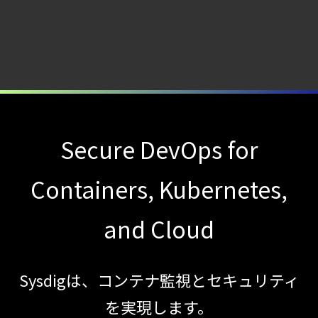
JADEPUFFER
の進化：
エージェント型脅威アクターが
AI
モデルの破壊を目的としたランサムウェアを
【ブログ】CISO
Secure DevOps for
のための Headless
Cloud Security
Containers, Kubernetes,
ガイド
【ブログ】
and Cloud
CSPMとは？
クラウド構成ミスを未然に防ぐSecurity
Posture
Sysdigは、コンテナ監視とセキュリティ
Managementの全体像
を実現します。
【ブログ】