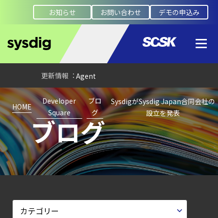
2026
お知らせ
お問い合わせ
デモの申込み
年に脅威の状況を根本から変えた
4 つの側面
【ブログ】
セキュリティ運用の効率化を実現するSysdigと
Agent
Local機能の実装ガイド
Developer
ブロ
SysdigがSysdig Japan合同会社の
【お知らせ】
HOME
Square
グ
設立を発表
ブログ
ブログを更新しました
【ブログ】
JADEPUFFER
の進化：
エージェント型脅威アクターが
AI
モデルの破壊を目的としたランサムウェアを