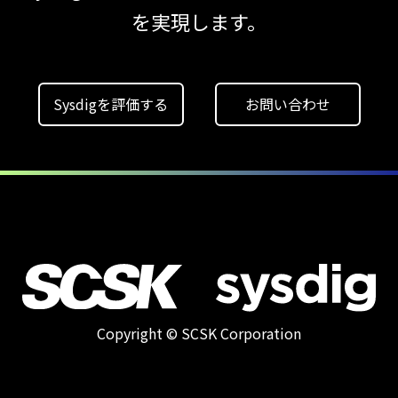
クラウドネイティブ時代に必要な対策の全体
を実現します。
【ブログ】
CWPP（Cloud
Workload
Sysdigを評価する
お問い合わせ
Protection
Platform）とは？
クラウドワークロードを守る最新セキュリテ
【ブログ】
セキュリティブリーフィング：
2026年6月
【ブログ】
CTEMとは何か｜
Copyright © SCSK Corporation
攻撃者視点でクラウドの弱点を可視化する新
【ブログ】
サーバ・