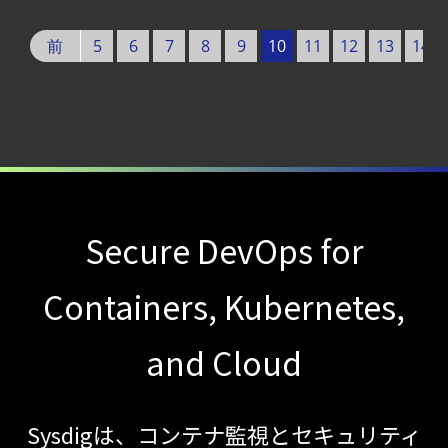
AI
モデルの破壊を目的としたランサムウェアを
前
5
6
7
8
9
10
11
12
13
14
【ブログ】
の
CSPMとは？
10
クラウド構成ミスを未然に防ぐSecurity
件
Posture
Managementの全体像
【ブログ】
Secure DevOps for
AWS/GCP
標準ツールでは守れない？
Containers, Kubernetes,
Falco を超える
Sysdig Secure
and Cloud
によるセキュリティの新常識
【ブログ】
Sysdigは、コンテナ監視とセキュリティ
コンテナセキュリティとは？