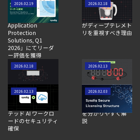
Sysdig、「The
実際のリスクはラ
2026.02.19
2026.02.18
【お知らせ】
Forrester Wave™:
ンタイムに存在す
ブログを更新しました
Cloud Native
る：2026年にCISO
Application
がディープテレメト
【ブログ】
Protection
リを重視すべき理由
セキュリティ運用の効率化を実現するSysdigと
Solutions, Q1
Agent
2026」にてリーダ
ー評価を獲得
Local機能の実装ガイド
rootless コンテナ
AIを悪用したクラウ
【ブログ】AI が
2026.02.18
2026.02.13
の実行方法
ド侵入、8分で管理
2026
者アクセスに到達
年に脅威の状況を根本から変えた
Oracle Kubernetes
今のSysdig Secure
2026.02.13
2026.02.03
4 つの側面
Engine における
はどう選ぶ？現在
【ブログ】
GPU アクセラレー
のライセンス体系
テッド AI ワークロ
を分かりやすく解
JADEPUFFER
ードのセキュリティ
説
の進化：
確保
エージェント型脅威アクターが