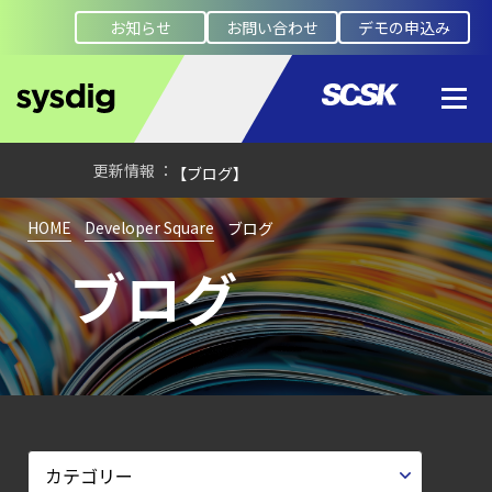
Platform）とは？
お知らせ
お問い合わせ
デモの申込み
クラウドワークロードを守る最新セキュリテ
【ブログ】
セキュリティブリーフィング：
2026年6月
【ブログ】
CTEMとは何か｜
HOME
Developer Square
ブログ
攻撃者視点でクラウドの弱点を可視化する新
ブログ
【ブログ】
サーバ・
コンテナの統合セキュリティ強化
第4回： Sysdig・
JP1・
Illumio連携における自動隔離検証
―