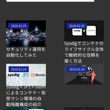
検知イベント取り扱いの課題と解消策
【ブログ】CISO
のための Headless
Sysdigで実現する
ランタイムの盲点
Cloud Security
2026.02.25
2026.02.25
Kubernetesの
をなく
ガイド
SOAR！新機能
す:CleanStartと
【ブログ】
「Automation」で
Sysdigでコンテナの
AIワークロードのコンテナセキュリティ
セキュリティ運用を
ライフサイクル全体
自動化してみた
で継続的な信頼を
｜LLM・
築く方法
GPU環境を守る新しい視点
サーバ・コンテナ
LLMjacking: 新たな
2026.02.24
2026.02.24
【ブログ】
の統合セキュリティ
脅威から闇市場の
CNAPP選定ガイド
強化 第2回：
現実へ
｜
Sysdig×JP1×Illumio
によるコンテナ・仮
計画フェーズで失敗しない統合プラットフォ
想マシン環境の自
【お知らせ】
動隔離構成の紹介
ブログを更新しました