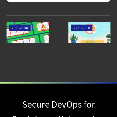
標準ツールでは守れない？
Falco を超える
Sysdig Secure
によるセキュリティの新常識
ファイル整合性監
Raspiと
2021.09.08
2021.09.10
視（FIM）のベスト
Prometheusでスマ
【ブログ】
プラクティス Top9
ートガーデニング
JADEPUFFER
の進化：
エージェント型脅威アクターが
AI
モデルの破壊を目的としたランサムウェアを
【ブログ】
CSPMとは？
クラウド構成ミスを未然に防ぐSecurity
Secure DevOps for
Posture
Managementの全体像