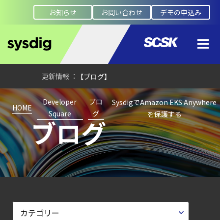
JADEPUFFER
お知らせ
お問い合わせ
デモの申込み
の進化：
エージェント型脅威アクターが
AI
モデルの破壊を目的としたランサムウェアを
【ブログ】
CSPMとは？
Developer
ブロ
SysdigでAmazon EKS Anywhere
クラウド構成ミスを未然に防ぐSecurity
HOME
Square
グ
を保護する
ブログ
Posture
Managementの全体像
【ブログ】CISO
のための Headless
Cloud Security
ガイド
【ブログ】