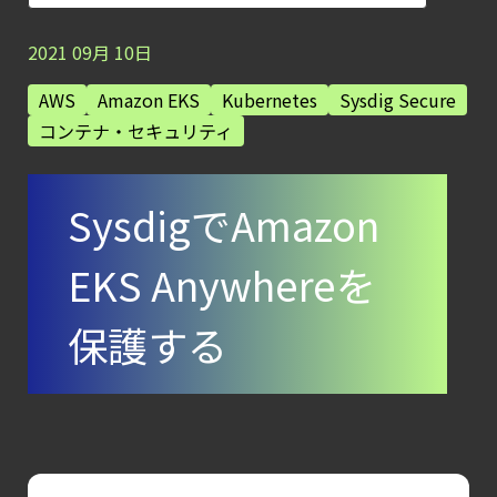
AIワークロードのコンテナセキュリティ
｜LLM・
2021
09
月
10
日
GPU環境を守る新しい視点
AWS
Amazon EKS
Kubernetes
Sysdig Secure
【ブログ】
コンテナ・セキュリティ
サーバ・
コンテナの統合セキュリティ強化
SysdigでAmazon
第4回： Sysdig・
JP1・
EKS Anywhereを
Illumio連携における自動隔離検証
―
保護する
検知イベント取り扱いの課題と解消策
【ブログ】
コンテナセキュリティとは？
クラウドネイティブ時代に必要な対策の全体
【ブログ】