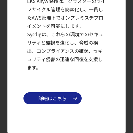
EKS Anywhereは、クラスターのライ
フサイクル管理を簡素化し、一貫し
【お知らせ】
たAWS管理下でオンプレミスデプロ
ブログを更新しました
イメントを可能にします。
【ブログ】
Sysdigは、これらの環境でのセキュ
CTEMとは何か｜
リティと監視を強化し、脅威の検
攻撃者視点でクラウドの弱点を可視化する新
出、コンプライアンスの確保、セキ
【ブログ】
ュリティ侵害の迅速な回復を支援し
セキュリティ運用の効率化を実現するSysdigと
ます。
Agent
Local機能の実装ガイド
【ブログ】
詳細はこちら
セキュリティブリーフィング：
2026年6月
【ブログ】
AWS/GCP