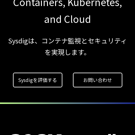
Containers, Kubernetes,
【ブログ】CISO
のための Headless
and Cloud
Cloud Security
ガイド
Sysdigは、コンテナ監視とセキュリティ
【ブログ】
を実現します。
AIワークロードのコンテナセキュリティ
｜LLM・
GPU環境を守る新しい視点
【ブログ】
Sysdigを評価する
お問い合わせ
サーバ・
コンテナの統合セキュリティ強化
第4回： Sysdig・
JP1・
Illumio連携における自動隔離検証
―