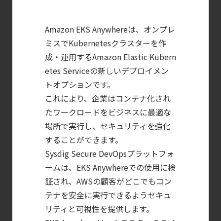
CWPP（Cloud
Workload
Amazon EKS Anywhereは、オンプレ
Protection
ミスでKubernetesクラスターを作
Platform）とは？
成・運用するAmazon Elastic Kubern
クラウドワークロードを守る最新セキュリテ
etes Serviceの新しいデプロイメン
トオプションです。
【お知らせ】
これにより、企業はコンテナ化され
ブログを更新しました
たワークロードをビジネスに最適な
【ブログ】AI が
場所で実行し、セキュリティを強化
2026
することができます。
年に脅威の状況を根本から変えた
Sysdig Secure DevOpsプラットフォ
4 つの側面
ームは、EKS Anywhereでの使用に検
【ブログ】
証され、AWSの顧客がどこでもコン
CNAPP選定ガイド
テナを安全に実行できるようセキュ
｜
リティと可視性を提供します。
計画フェーズで失敗しない統合プラットフォ