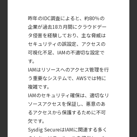
【ブログ】CISO
のための Headless
昨年のIDC調査によると、約80％の
Cloud Security
企業が過去18カ月間にクラウドデー
ガイド
タ侵害を経験しており、主な脅威は
セキュリティの誤設定、アクセスの
【ブログ】
可視化不足、IAMの不適切な設定で
コンテナセキュリティとは？
す。
クラウドネイティブ時代に必要な対策の全体
IAMはリソースへのアクセス管理を行
【ブログ】
う重要なシステムで、AWSでは特に
CNAPP選定ガイド
複雑です。
｜
IAMのセキュリティ確保は、適切なリ
計画フェーズで失敗しない統合プラットフォ
ソースアクセスを保証し、悪意のあ
【お知らせ】
るアクセスから保護するために不可
ブログを更新しました
欠です。
【ブログ】
Sysdig SecureはIAMに関連する多く