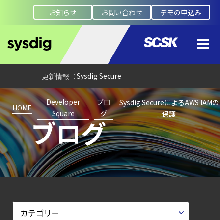
検知イベント取り扱いの課題と解消策
お知らせ
お問い合わせ
デモの申込み
【ブログ】
AWS/GCP
標準ツールでは守れない？
Falco を超える
Sysdig Secure
によるセキュリティの新常識
Developer
ブロ
Sysdig SecureによるAWS IAMの
【ブログ】
HOME
Square
グ
保護
ブログ
JADEPUFFER
の進化：
エージェント型脅威アクターが
AI
モデルの破壊を目的としたランサムウェアを
【ブログ】
CWPP（Cloud