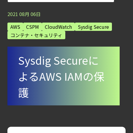
Workload
Protection
2021
08
月
06
日
Platform）とは？
AWS
CSPM
CloudWatch
Sysdig Secure
クラウドワークロードを守る最新セキュリテ
コンテナ・セキュリティ
【ブログ】
CTEMとは何か｜
Sysdig Secureに
攻撃者視点でクラウドの弱点を可視化する新
【ブログ】
よるAWS IAMの保
セキュリティ運用の効率化を実現するSysdigと
Agent
護
Local機能の実装ガイド
【ブログ】
AIワークロードのコンテナセキュリティ
｜LLM・
GPU環境を守る新しい視点