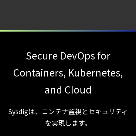
エージェント型脅威アクターが
AI
モデルの破壊を目的としたランサムウェアを
【ブログ】
CWPP（Cloud
Workload
Secure DevOps for
Protection
Containers, Kubernetes,
Platform）とは？
クラウドワークロードを守る最新セキュリテ
and Cloud
【ブログ】
CTEMとは何か｜
攻撃者視点でクラウドの弱点を可視化する新
Sysdigは、コンテナ監視とセキュリティ
【ブログ】
を実現します。
セキュリティ運用の効率化を実現するSysdigと
Agent