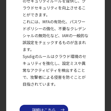
セキュリティブリーフィング：
のセキュリティルールを提供し、ク
ラウドセキュリティを向上させるこ
2026年6月
とができます。
【ブログ】
これには、MFAの有効化、パスワー
CSPMとは？
ドポリシーの強化、不要なクレデン
クラウド構成ミスを未然に防ぐSecurity
シャルの無効化など、IAMの一般的な
Posture
誤設定をチェックするものが含まれ
Managementの全体像
ます。
【お知らせ】
Sysdigのルールはクラウド環境のセ
ブログを更新しました
キュリティを強化し、設定ミスや異
【ブログ】AI が
常なアクティビティを検出すること
2026
で、攻撃者による侵害を防ぐことが
年に脅威の状況を根本から変えた
目指されています。
4 つの側面
【ブログ】
サーバ・
詳細はこちら