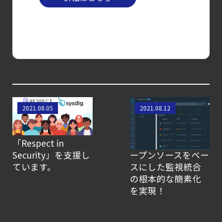
コンテナの統合セキュリティ強化
第4回： Sysdig・
JP1・
Illumio連携における自動隔離検証
―
検知イベント取り扱いの課題と解消策
【ブログ】
Sysdigは、業界から
痛みを伴わず、より
2021.08.05
2021.08.12
AWS/GCP
ハラスメントをな
多くの恩恵を得る
標準ツールでは守れない？
くすために
ことができます。
Falco を超える
「Respect in
Sysdig Monitorがオ
Security」を支援し
ープンソースをベー
Sysdig Secure
ています。
スにした監視統合
によるセキュリティの新常識
の根本的な簡素化
【ブログ】
を実現！
JADEPUFFER
の進化：