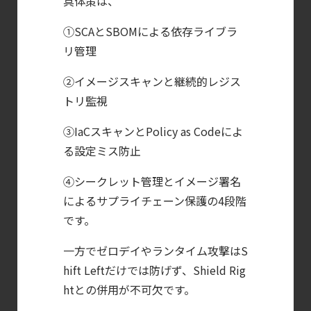
具体策は、
―
検知イベント取り扱いの課題と解消策
①SCAとSBOMによる依存ライブラ
【ブログ】CISO
リ管理
のための Headless
②イメージスキャンと継続的レジス
Cloud Security
トリ監視
ガイド
【ブログ】
③IaCスキャンとPolicy as Codeによ
CNAPP選定ガイド
る設定ミス防止
｜
④シークレット管理とイメージ署名
計画フェーズで失敗しない統合プラットフォ
によるサプライチェーン保護の4段階
【ブログ】
です。
CTEMとは何か｜
一方でゼロデイやランタイム攻撃はS
攻撃者視点でクラウドの弱点を可視化する新
hift Leftだけでは防げず、Shield Rig
【ブログ】
htとの併用が不可欠です。
AIワークロードのコンテナセキュリティ