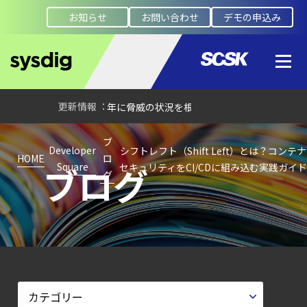
Protection
お知らせ
お問い合わせ
デモの申込み
Platform）とは？
クラウドワークロードを守る最新セキュリテ
【ブログ】AI が
2026
年に脅威の状況を根本から変えた
4 つの側面
ブ
【お知らせ】
Developer
シフトレフト（Shift Left）とは？コンテナ
HOME
ロ
ブログ
Square
セキュリティをCI/CDに組み込む実践ガイド
ブログを更新しました
グ
【ブログ】
セキュリティ運用の効率化を実現するSysdigと
Agent
Local機能の実装ガイド
【お知らせ】
ブログを更新しました