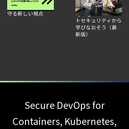
｜LLM・GPU環境を
なのさ？ CNAPPと
セキュリティ運用の効率化を実現するSysdigと
守る新しい視点
Sysdigをゼロトラス
Agent
トセキュリティから
Local機能の実装ガイド
学びなおそう（最
【お知らせ】
新版）
ブログを更新しました
【ブログ】
コンテナセキュリティとは？
クラウドネイティブ時代に必要な対策の全体
【ブログ】
CSPMとは？
クラウド構成ミスを未然に防ぐSecurity
Secure DevOps for
Posture
Managementの全体像
Containers, Kubernetes,
【ブログ】