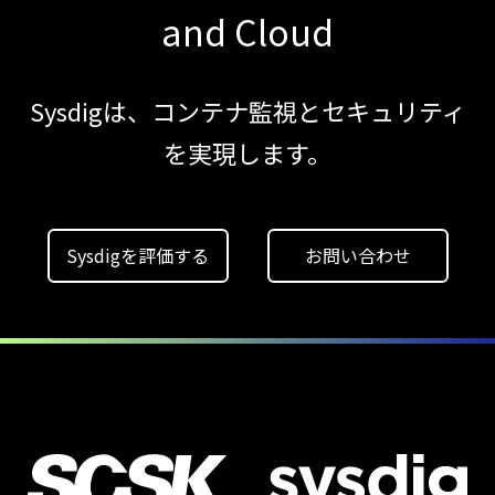
JADEPUFFER
and Cloud
の進化：
エージェント型脅威アクターが
AI
Sysdigは、コンテナ監視とセキュリティ
モデルの破壊を目的としたランサムウェアを
を実現します。
【ブログ】
AWS/GCP
標準ツールでは守れない？
Sysdigを評価する
お問い合わせ
Falco を超える
Sysdig Secure
によるセキュリティの新常識
【ブログ】
セキュリティブリーフィング：
2026年6月
【ブログ】