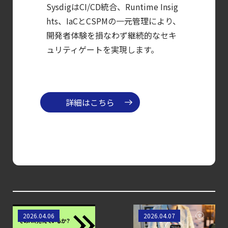
｜LLM・
SysdigはCI/CD統合、Runtime Insig
hts、IaCとCSPMの一元管理により、
GPU環境を守る新しい視点
開発者体験を損なわず継続的なセキ
【ブログ】
ュリティゲートを実現します。
CWPP（Cloud
Workload
Protection
Platform）とは？
詳細はこちら
クラウドワークロードを守る最新セキュリテ
【ブログ】AI が
2026
年に脅威の状況を根本から変えた
4 つの側面
【お知らせ】
ブログを更新しました
AIワークロードのコ
【動画公開】結局
2026.04.06
2026.04.07
【ブログ】
ンテナセキュリティ
「CNAPP」って何