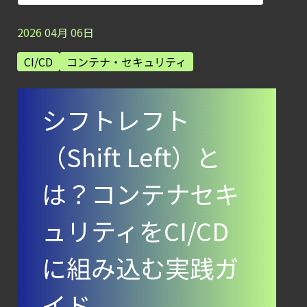
【ブログ】
2026
04
月
06
日
コンテナセキュリティとは？
クラウドネイティブ時代に必要な対策の全体
CI/CD
コンテナ・セキュリティ
【ブログ】
CSPMとは？
シフトレフト
クラウド構成ミスを未然に防ぐSecurity
Posture
（Shift Left）と
Managementの全体像
【ブログ】
は？コンテナセキ
JADEPUFFER
ュリティをCI/CD
の進化：
エージェント型脅威アクターが
に組み込む実践ガ
AI
モデルの破壊を目的としたランサムウェアを
イド
【ブログ】