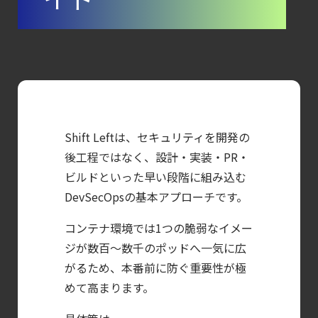
AWS/GCP
標準ツールでは守れない？
Falco を超える
Sysdig Secure
によるセキュリティの新常識
【ブログ】
Shift Leftは、セキュリティを開発の
セキュリティブリーフィング：
後工程ではなく、設計・実装・PR・
2026年6月
ビルドといった早い段階に組み込む
【ブログ】
DevSecOpsの基本アプローチです。
サーバ・
コンテナ環境では1つの脆弱なイメー
コンテナの統合セキュリティ強化
ジが数百〜数千のポッドへ一気に広
第4回： Sysdig・
がるため、本番前に防ぐ重要性が極
JP1・
めて高まります。
Illumio連携における自動隔離検証