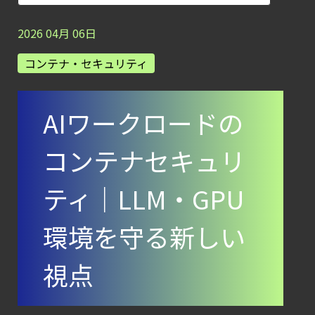
AIワークロードのコンテナセキュリティ
｜LLM・
2026
04
月
06
日
GPU環境を守る新しい視点
コンテナ・セキュリティ
【ブログ】
サーバ・
AIワークロードの
コンテナの統合セキュリティ強化
第4回： Sysdig・
コンテナセキュリ
JP1・
Illumio連携における自動隔離検証
ティ｜LLM・GPU
―
検知イベント取り扱いの課題と解消策
環境を守る新しい
【ブログ】CISO
視点
のための Headless
Cloud Security
ガイド