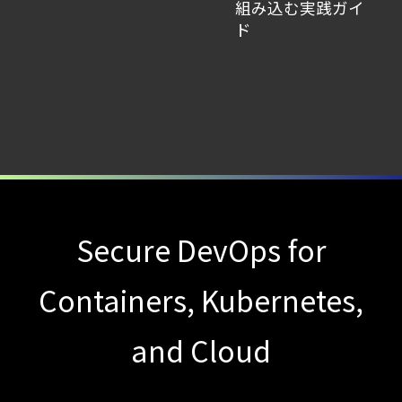
組み込む実践ガイ
【ブログ】
ド
セキュリティ運用の効率化を実現するSysdigと
Agent
Local機能の実装ガイド
【ブログ】
AIワークロードのコンテナセキュリティ
｜LLM・
GPU環境を守る新しい視点
【ブログ】
Secure DevOps for
サーバ・
Containers, Kubernetes,
コンテナの統合セキュリティ強化
第4回： Sysdig・
and Cloud
JP1・
Illumio連携における自動隔離検証
―