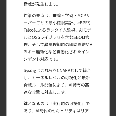
脅威が発生します。
【ブログ】
対策の要点は、推論・学習・MCPサ
CNAPP選定ガイド
ーバーごとの最小権限設計、eBPFや
｜
Falcoによるランタイム監視、AIモデ
計画フェーズで失敗しない統合プラットフォ
ルとOSSライブラリを含むSBOM管
【ブログ】
理、そして異常検知時の即時隔離やA
セキュリティブリーフィング：
PIキー無効化など自動化されたイン
2026年6月
シデント対応です。
【ブログ】
SysdigはこれらをCNAPPとして統合
CTEMとは何か｜
し、カーネルレベルの可視化と最新
攻撃者視点でクラウドの弱点を可視化する新
脅威ルール配信により、AI特有の高
【お知らせ】
速な攻撃に対応します。
ブログを更新しました
鍵となるのは「実行時の可視化」で
【お知らせ】
あり、AI時代のセキュリティはリア
ブログを更新しました