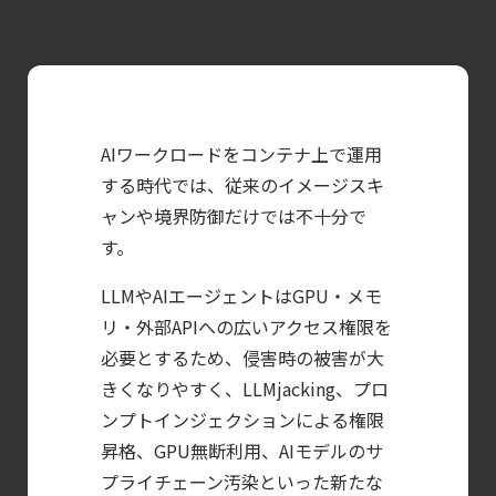
【ブログ】
コンテナセキュリティとは？
クラウドネイティブ時代に必要な対策の全体
【ブログ】
AIワークロードをコンテナ上で運用
JADEPUFFER
する時代では、従来のイメージスキ
の進化：
ャンや境界防御だけでは不十分で
エージェント型脅威アクターが
す。
AI
モデルの破壊を目的としたランサムウェアを
LLMやAIエージェントはGPU・メモ
リ・外部APIへの広いアクセス権限を
【ブログ】
必要とするため、侵害時の被害が大
AWS/GCP
きくなりやすく、LLMjacking、プロ
標準ツールでは守れない？
ンプトインジェクションによる権限
Falco を超える
昇格、GPU無断利用、AIモデルのサ
Sysdig Secure
プライチェーン汚染といった新たな
によるセキュリティの新常識