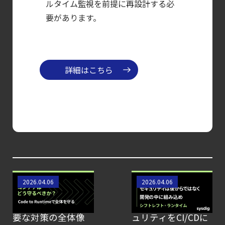
ルタイム監視を前提に再設計する必
【ブログ】
要があります。
CWPP（Cloud
Workload
Protection
Platform）とは？
詳細はこちら
クラウドワークロードを守る最新セキュリテ
【ブログ】AI が
2026
年に脅威の状況を根本から変えた
4 つの側面
【ブログ】
CSPMとは？
コンテナセキュリ
シフトレフト
2026.04.06
2026.04.06
クラウド構成ミスを未然に防ぐSecurity
ティとは？クラウド
（Shift Left）と
ネイティブ時代に必
は？コンテナセキ
Posture
要な対策の全体像
ュリティをCI/CDに
Managementの全体像