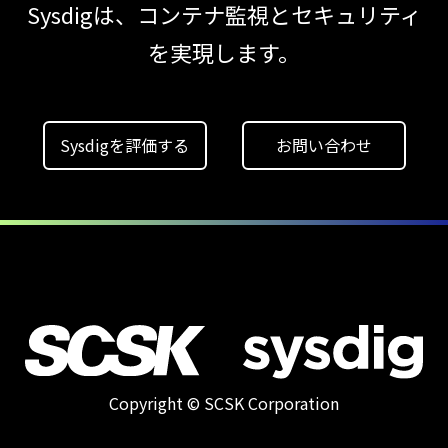
Sysdigは、コンテナ監視とセキュリティ
検知イベント取り扱いの課題と解消策
を実現します。
【ブログ】CISO
のための Headless
Cloud Security
Sysdigを評価する
お問い合わせ
ガイド
【ブログ】
コンテナセキュリティとは？
クラウドネイティブ時代に必要な対策の全体
【ブログ】
JADEPUFFER
の進化：
エージェント型脅威アクターが
AI
Copyright © SCSK Corporation
モデルの破壊を目的としたランサムウェアを