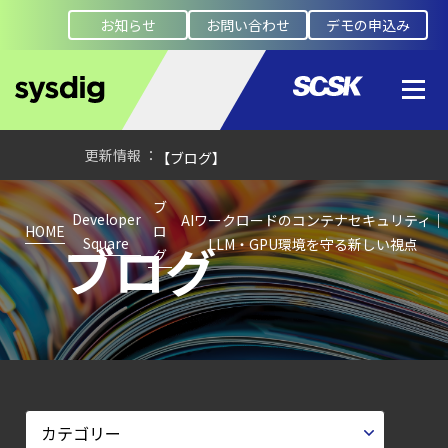
クラウドワークロードを守る最新セキュリテ
お知らせ
お問い合わせ
デモの申込み
【ブログ】AI が
2026
年に脅威の状況を根本から変えた
4 つの側面
【ブログ】
CSPMとは？
ブ
クラウド構成ミスを未然に防ぐSecurity
Developer
AIワークロードのコンテナセキュリティ｜
HOME
ロ
ブログ
Square
LLM・GPU環境を守る新しい視点
Posture
グ
Managementの全体像
【ブログ】
セキュリティ運用の効率化を実現するSysdigと
Agent
Local機能の実装ガイド
【ブログ】