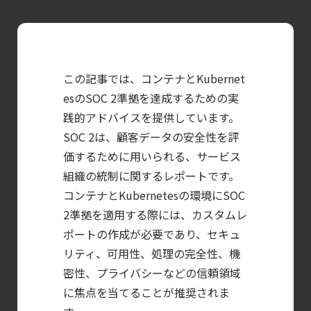
【ブログ】
セキュリティ運用の効率化を実現するSysdigと
Agent
この記事では、コンテナとKubernet
Local機能の実装ガイド
esのSOC 2準拠を達成するための実
【ブログ】
践的アドバイスを提供しています。
セキュリティブリーフィング：
SOC 2は、顧客データの安全性を評
2026年6月
価するために用いられる、サービス
【ブログ】
組織の統制に関するレポートです。
CNAPP選定ガイド
コンテナとKubernetesの環境にSOC
｜
2準拠を適用する際には、カスタムレ
計画フェーズで失敗しない統合プラットフォ
ポートの作成が必要であり、セキュ
【ブログ】
リティ、可用性、処理の完全性、機
AWS/GCP
密性、プライバシーなどの信頼領域
に焦点を当てることが推奨されま
標準ツールでは守れない？