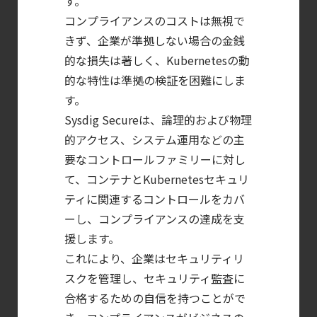
す。
Falco を超える
コンプライアンスのコストは無視で
Sysdig Secure
きず、企業が準拠しない場合の金銭
によるセキュリティの新常識
的な損失は著しく、Kubernetesの動
【ブログ】
的な特性は準拠の検証を困難にしま
JADEPUFFER
す。
の進化：
Sysdig Secureは、論理的および物理
エージェント型脅威アクターが
的アクセス、システム運用などの主
AI
要なコントロールファミリーに対し
モデルの破壊を目的としたランサムウェアを
て、コンテナとKubernetesセキュリ
【ブログ】AI が
ティに関連するコントロールをカバ
2026
ーし、コンプライアンスの達成を支
援します。
年に脅威の状況を根本から変えた
これにより、企業はセキュリティリ
4 つの側面
スクを管理し、セキュリティ監査に
【ブログ】
合格するための自信を持つことがで
AIワークロードのコンテナセキュリティ