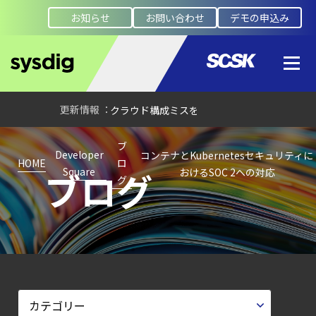
Protection
お知らせ
お問い合わせ
デモの申込み
Platform）とは？
クラウドワークロードを守る最新セキュリテ
【ブログ】
CSPMとは？
クラウド構成ミスを未然に防ぐSecurity
Posture
ブ
Managementの全体像
Developer
コンテナとKubernetesセキュリティに
HOME
ロ
ブログ
Square
おけるSOC 2への対応
【ブログ】CISO
グ
のための Headless
Cloud Security
ガイド
【ブログ】
CTEMとは何か｜
攻撃者視点でクラウドの弱点を可視化する新