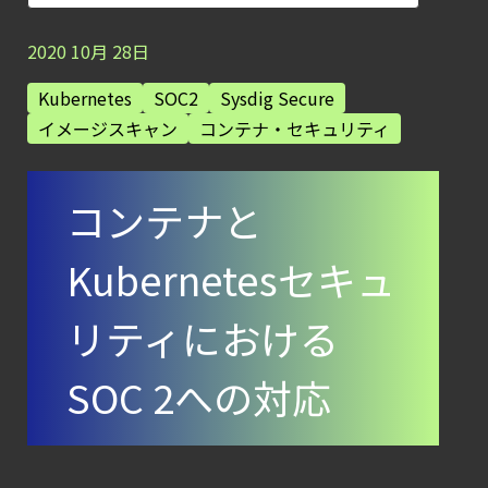
【お知らせ】
ブログを更新しました
2020
10
月
28
日
【ブログ】
Kubernetes
SOC2
Sysdig Secure
コンテナセキュリティとは？
イメージスキャン
コンテナ・セキュリティ
クラウドネイティブ時代に必要な対策の全体
【お知らせ】
コンテナと
ブログを更新しました
【ブログ】
Kubernetesセキュ
サーバ・
コンテナの統合セキュリティ強化
リティにおける
第4回： Sysdig・
SOC 2への対応
JP1・
Illumio連携における自動隔離検証
―
検知イベント取り扱いの課題と解消策