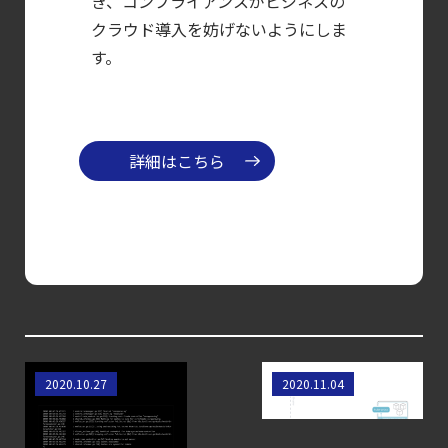
き、コンプライアンスがビジネスの
｜LLM・
クラウド導入を妨げないようにしま
GPU環境を守る新しい視点
す。
【ブログ】
CWPP（Cloud
Workload
詳細はこちら
Protection
Platform）とは？
クラウドワークロードを守る最新セキュリテ
【ブログ】
CSPMとは？
クラウド構成ミスを未然に防ぐSecurity
Posture
Managementの全体像
CVE-2020-8566 の
coreDNSの監視方
2020.10.27
2020.11.04
理解と緩和: Ceph
法
【ブログ】CISO
クラスター管理者
のための Headless