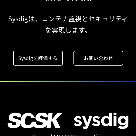
コンテナの統合セキュリティ強化
第4回： Sysdig・
Sysdigは、コンテナ監視とセキュリティ
JP1・
Illumio連携における自動隔離検証
を実現します。
―
検知イベント取り扱いの課題と解消策
【ブログ】
Sysdigを評価する
お問い合わせ
セキュリティ運用の効率化を実現するSysdigと
Agent
Local機能の実装ガイド
【ブログ】
セキュリティブリーフィング：
2026年6月
【ブログ】
CNAPP選定ガイド