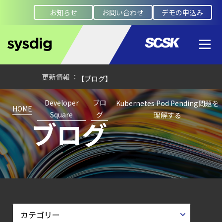
エージェント型脅威アクターが
お知らせ
お問い合わせ
デモの申込み
AI
モデルの破壊を目的としたランサムウェアを
【お知らせ】
ブログを更新しました
【ブログ】
CWPP（Cloud
Developer
ブロ
Kubernetes Pod Pending問題を
Workload
HOME
Square
グ
理解する
ブログ
Protection
Platform）とは？
クラウドワークロードを守る最新セキュリテ
【ブログ】
CNAPP選定ガイド
｜
計画フェーズで失敗しない統合プラットフォ