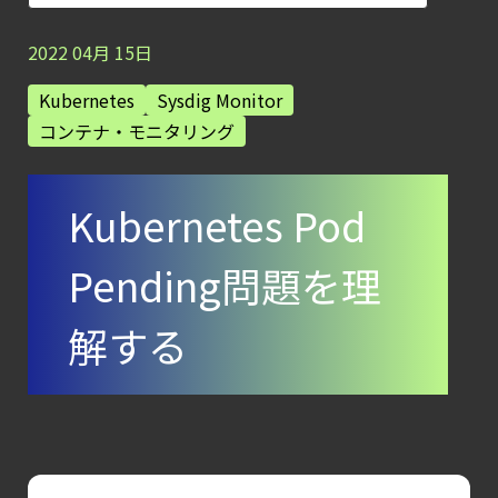
【ブログ】
CSPMとは？
2022
04
月
15
日
クラウド構成ミスを未然に防ぐSecurity
Kubernetes
Sysdig Monitor
Posture
コンテナ・モニタリング
Managementの全体像
【ブログ】
Kubernetes Pod
AIワークロードのコンテナセキュリティ
｜LLM・
Pending問題を理
GPU環境を守る新しい視点
【ブログ】
解する
AWS/GCP
標準ツールでは守れない？
Falco を超える
Sysdig Secure
によるセキュリティの新常識