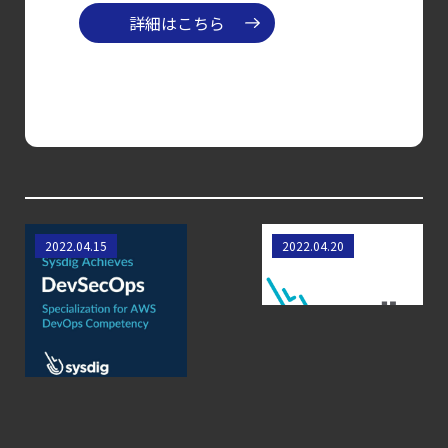
年に脅威の状況を根本から変えた
詳細はこちら
4 つの側面
【ブログ】
JADEPUFFER
の進化：
エージェント型脅威アクターが
AI
モデルの破壊を目的としたランサムウェアを
SysdigはAWS
EKS セキュリティ
2022.04.15
2022.04.20
【お知らせ】
DevOpsコンピテン
ベストプラクティス
ブログを更新しました
シーの中でAWS
チェックリスト
DevSecOps
【ブログ】
specializationを獲
CWPP（Cloud
得
Workload
Protection
Platform）とは？