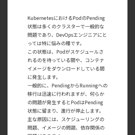
【お知らせ】
ブログを更新しました
KubernetesにおけるPodのPending
【ブログ】CISO
状態は多くのクラスターで一般的な
問題であり、DevOpsエンジニアにと
のための Headless
っては特に悩みの種です。
Cloud Security
この状態は、Podがスケジュールさ
ガイド
れるのを待っている間や、コンテナ
【ブログ】
イメージをダウンロードしている間
セキュリティブリーフィング：
に発生します。
2026年6月
一般的に、PendingからRunningへの
【ブログ】
移行は迅速に行われますが、何らか
コンテナセキュリティとは？
の問題が発生するとPodはPending
クラウドネイティブ時代に必要な対策の全体
状態に留まり、進行が停止します。
【ブログ】
主な原因には、スケジューリングの
サーバ・
問題、イメージの問題、依存関係の