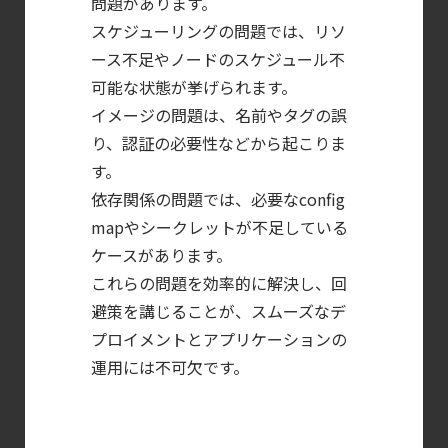
問題があります。
コンテナの統合セキュリティ強化
スケジューリングの問題では、リソ
第4回： Sysdig・
ース不足やノードのスケジュール不
JP1・
可能な状態が挙げられます。
Illumio連携における自動隔離検証
イメージの問題は、名前やタグの誤
―
り、認証の必要性などから起こりま
検知イベント取り扱いの課題と解消策
す。
【ブログ】
依存関係の問題では、必要なconfig
セキュリティ運用の効率化を実現するSysdigと
mapやシークレットが不足している
Agent
ケースがあります。
Local機能の実装ガイド
これらの問題を効率的に解決し、回
【ブログ】
避策を講じることが、スムーズなデ
CTEMとは何か｜
プロイメントとアプリケーションの
運用には不可欠です。
攻撃者視点でクラウドの弱点を可視化する新
【ブログ】AI が
2026