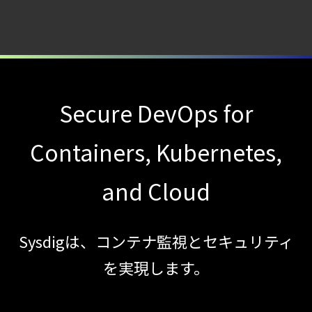
クラウドワークロードを守る最新セキュリテ
【ブログ】
CNAPP選定ガイド
｜
計画フェーズで失敗しない統合プラットフォ
Secure DevOps for
【ブログ】
CSPMとは？
Containers, Kubernetes,
クラウド構成ミスを未然に防ぐSecurity
and Cloud
Posture
Managementの全体像
【ブログ】
Sysdigは、コンテナ監視とセキュリティ
AIワークロードのコンテナセキュリティ
を実現します。
｜LLM・
GPU環境を守る新しい視点
【ブログ】