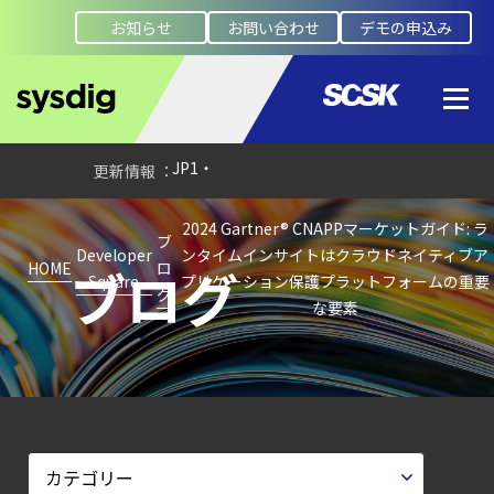
お知らせ
お問い合わせ
デモの申込み
【ブログ】
サーバ・
コンテナの統合セキュリティ強化
第4回： Sysdig・
JP1・
Illumio連携における自動隔離検証
2024 Gartner® CNAPPマーケットガイド: ラ
―
ブ
Developer
ンタイムインサイトはクラウドネイティブア
検知イベント取り扱いの課題と解消策
HOME
ロ
ブログ
Square
プリケーション保護プラットフォームの重要
グ
【お知らせ】
な要素
ブログを更新しました
【ブログ】
セキュリティブリーフィング：
2026年6月
【ブログ】