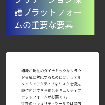
攻撃者視点でクラウドの弱点を可視化する新
護プラットフォー
【お知らせ】
ブログを更新しました
ムの重要な要素
【ブログ】AI が
2026
年に脅威の状況を根本から変えた
4 つの側面
【ブログ】
JADEPUFFER
の進化：
組織が現在のダイナミックなクラウ
エージェント型脅威アクターが
ド脅威に対応するためには、リアル
AI
タイムでアクティブなリスクを優先
順位付けできる統合セキュリティプ
モデルの破壊を目的としたランサムウェアを
ラットフォームが必要です。
【ブログ】
従来のセキュリティツールでは静的
CNAPP選定ガイド