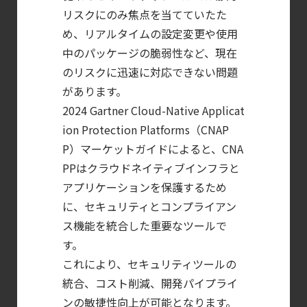
リスクにのみ焦点を当てていたた
｜
め、リアルタイムの設定変更や使用
計画フェーズで失敗しない統合プラットフォ
中のパッケージの脆弱性など、現在
【ブログ】CISO
のリスクに迅速に対応できない問題
のための Headless
があります。
Cloud Security
2024 Gartner Cloud-Native Applicat
ガイド
ion Protection Platforms（CNAP
【ブログ】
P）マーケットガイドによると、CNA
CSPMとは？
PPはクラウドネイティブインフラと
アプリケーションを保護するため
クラウド構成ミスを未然に防ぐSecurity
に、セキュリティとコンプライアン
Posture
ス機能を統合した重要なツールで
Managementの全体像
す。
【ブログ】
これにより、セキュリティツールの
コンテナセキュリティとは？
統合、コスト削減、開発パイプライ
クラウドネイティブ時代に必要な対策の全体
ンの敏捷性向上が可能となります。