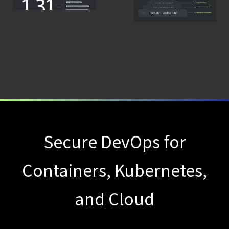
新機能は？
的なAIセキュリティ
ブログを更新しました
アナリスト
【ブログ】
セキュリティブリーフィング：
2026年6月
【ブログ】
AIワークロードのコンテナセキュリティ
｜LLM・
GPU環境を守る新しい視点
【ブログ】
Secure DevOps for
セキュリティ運用の効率化を実現するSysdigと
Containers, Kubernetes,
Agent
Local機能の実装ガイド
and Cloud
【ブログ】
CWPP（Cloud
Workload