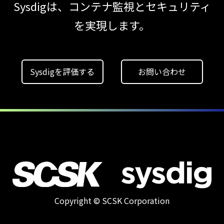
Sysdigは、コンテナ監視とセキュリティ
Protection
を実現します。
Platform）とは？
クラウドワークロードを守る最新セキュリテ
【ブログ】
Sysdigを評価する
お問い合わせ
CTEMとは何か｜
攻撃者視点でクラウドの弱点を可視化する新
【お知らせ】
ブログを更新しました
【ブログ】AI が
2026
年に脅威の状況を根本から変えた
4 つの側面
【ブログ】
Copyright © SCSK Corporation
JADEPUFFER