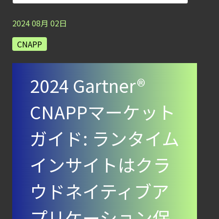
AIワークロードのコンテナセキュリティ
｜LLM・
2024
08
月
02
日
GPU環境を守る新しい視点
CNAPP
【ブログ】
セキュリティ運用の効率化を実現するSysdigと
2024 Gartner®
Agent
Local機能の実装ガイド
CNAPPマーケット
【ブログ】
CWPP（Cloud
ガイド: ランタイム
Workload
Protection
インサイトはクラ
Platform）とは？
ウドネイティブア
クラウドワークロードを守る最新セキュリテ
【ブログ】
プリケーション保
CTEMとは何か｜