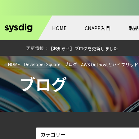
HOME
CNAPP入門
製品
【ブログ】CISO のための Headless Cloud Sec
【ブログ】CSPMとは？クラウド構成ミスを未然に防ぐS
【お知らせ】ブログを更新しました
【ブログ】サーバ・コンテナの統合セキュリティ強化 
HOME
Developer Square
ブログ
AWS Outpostとハイブ
検知イベント取り扱いの課題と解消策
ブログ
【ブログ】JADEPUFFER の進化：エージ
【ブログ】セキュリティブリーフィング：202
【ブログ】CWPP（Cloud Workload Pr
【ブログ】CTEMとは何か｜攻撃者視点でク
【ブログ】AIワークロードのコンテナセキュリ
【ブログ】セキュリティ運用の効率化を実現するSys
【お知らせ】ブログを更新しました