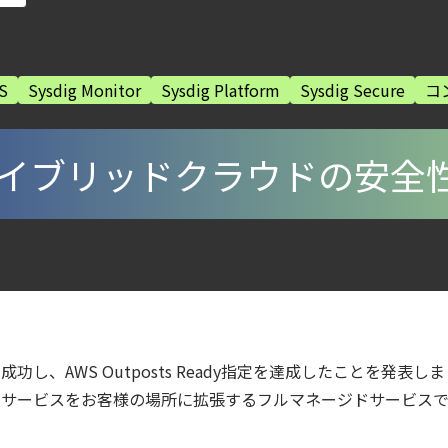
ズで失敗しない統合プラットフォームの選び方
lco を超える Sysdig Secure によるセキュリティの新常識
S
Sysdig Monitor
Sysdig Platform
Sysdig Secure
コ
から変えた 4 つの側面
ウドネイティブ時代に必要な対策の全体像
urity ガイド
stとハイブリッドクラウドの安
ecurity Posture Managementの全体像
第4回： Sysdig・JP1・Illumio連携における自動隔離検証 ―
ェント型脅威アクターが AI モデルの破壊を目的としたランサムウェアを展開
6年6月
統合に成功し、AWS Outposts Ready指定を達成したことを発表し
otection Platform）とは？クラウドワークロードを守る最新セキュリティ基
インフラとサービスをお客様の場所に拡張するフルマネージドサー
ラウドの弱点を可視化する新しいセキュリティ戦略
ティ｜LLM・GPU環境を守る新しい視点