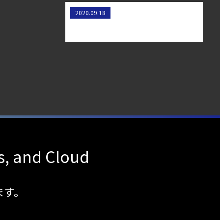
KubernetesのAppArmorプロファ
2020.09.18
イルをkube-apparmor-manager
で管理する
s, and Cloud
ます。