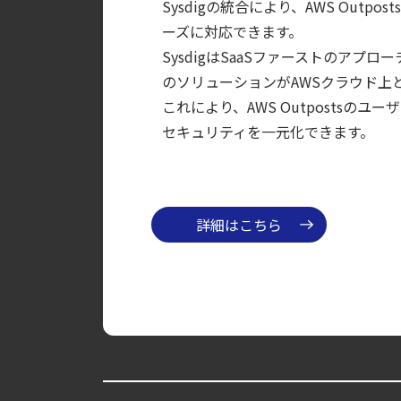
Sysdigの統合により、AWS Ou
【ブログ】セキュリティ運用の効率化を実現するSys
ーズに対応できます。
【お知らせ】ブログを更新しました
SysdigはSaaSファーストのアプロ
【ブログ】CNAPP選定ガイド｜計画フェー
のソリューションがAWSクラウド上
これにより、AWS Outpostsの
【ブログ】AWS/GCP 標準ツールでは守れない？Fa
セキュリティを一元化できます。
【ブログ】AI が 2026 年に脅威の状況を根本
【ブログ】コンテナセキュリティとは？クラ
【ブログ】CISO のための Headless Cloud Sec
詳細はこちら