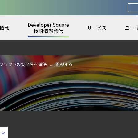
Developer Square
情報
サービス
ユー
urity ガイド
技術情報発信
ecurity Posture Managementの全体像
第4回： Sysdig・JP1・Illumio連携における自動隔離検証 ―
リッドクラウドの安全性を確保し、監視する
ェント型脅威アクターが AI モデルの破壊を目的としたランサムウェアを展開
6年6月
otection Platform）とは？クラウドワークロードを守る最新セキュリティ基
ラウドの弱点を可視化する新しいセキュリティ戦略
ティ｜LLM・GPU環境を守る新しい視点
digとSIEMの連携：Agent Local機能の実装ガイド