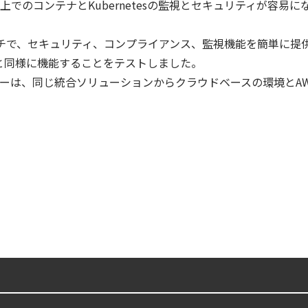
tposts上でのコンテナとKubernetesの監視とセキュリティ
digとSIEMの連携：Agent Local機能の実装ガイド
ーチで、セキュリティ、コンプライアンス、監視機能を簡単に提供し、AW
ズで失敗しない統合プラットフォームの選び方
と同様に機能することをテストしました。
ユーザーは、同じ統合ソリューションからクラウドベースの環境とAW
lco を超える Sysdig Secure によるセキュリティの新常識
から変えた 4 つの側面
ウドネイティブ時代に必要な対策の全体像
urity ガイド