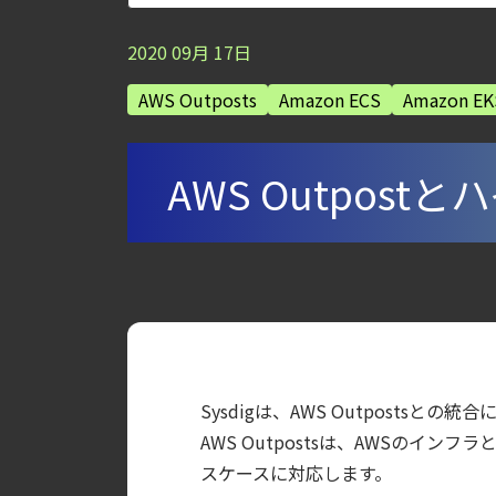
【ブログ】CNAPP選定ガイド｜計画フェー
2020
09
月
17
日
【ブログ】AWS/GCP 標準ツールでは守れない？Fa
AWS Outposts
Amazon ECS
Amazon EK
【ブログ】AI が 2026 年に脅威の状況を根本
【ブログ】コンテナセキュリティとは？クラ
【ブログ】CISO のための Headless Cloud Sec
AWS Outpo
【ブログ】CSPMとは？クラウド構成ミスを未然に防ぐS
【お知らせ】ブログを更新しました
【ブログ】サーバ・コンテナの統合セキュリティ強化 
検知イベント取り扱いの課題と解消策
【ブログ】JADEPUFFER の進化：エージ
【ブログ】セキュリティブリーフィング：202
Sysdigは、AWS Outpostsとの
【ブログ】CWPP（Cloud Workload Pr
AWS Outpostsは、AWSの
【ブログ】CTEMとは何か｜攻撃者視点でク
スケースに対応します。
【ブログ】AIワークロードのコンテナセキュリ