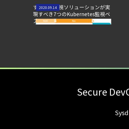
すべての監視ソリューションが実
2020.09.14
現すべき7つのKubernetes監視ベ
ストプラクティス
Secure DevO
Sy