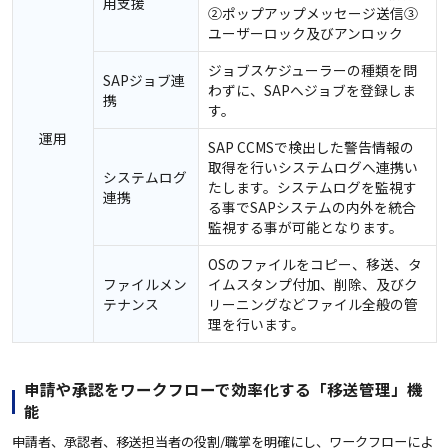
用支援
②ポップアップメッセージ送信③
ユーザーロック及びアンロック
ジョブスケジューラーの種類を問
SAPジョブ連
わずに、SAPへジョブを登録しま
携
す。
運用
SAP CCMSで検出した警告情報の
取得を行いシステムログへ連携い
システムログ
たします。システムログを監視す
連携
る事でSAPシステムの内外を統合
監視する事が可能となります。
OSのファイルをコピー、移送、タ
ファイルメン
イムスタンプ付加、削除、及びク
テナンス
リーニングなどファイル全般の管
理を行います。
申請や承認をワークフローで効率化する「移送管理」機
能
申請者、承認者、移送担当者の役割/職掌を明確にし、ワークフローによ