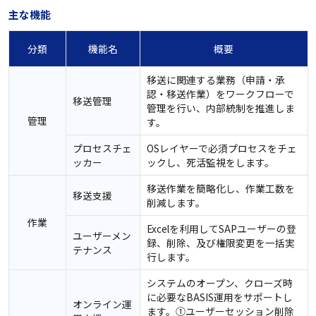
主な機能
分類
機能名
概要
移送に関連する業務（申請・承
認・移送作業）をワークフローで
移送管理
管理を行い、内部統制を推進しま
管理
す。
プロセスチェ
OSレイヤーで必須プロセスをチェ
ッカー
ックし、死活監視をします。
移送作業を簡略化し、作業工数を
移送支援
削減します。
作業
Excelを利用してSAPユーザーの登
ユーザーメン
録、削除、及び権限変更を一括実
テナンス
行します。
システムのオープン、クローズ時
に必要なBASIS運用をサポートし
オンライン運
ます。①ユーザーセッション削除