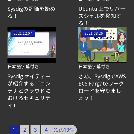
セキュリティ運用の効率化を実現するSysdigと
Sysdigの評価を始め
Ubuntu 上でリバー
Agent
る！
スシェルを検知す
Local機能の実装ガイド
る！
【ブログ】
2021.12.07
2021.08.26
CNAPP選定ガイド
｜
計画フェーズで失敗しない統合プラットフォ
【お知らせ】
日本語字幕付き
日本語字幕付き
ブログを更新しました
Sysdig ケイティー
さあ、SysdigでAWS
が紹介する「コン
ECS Fargateワーク
【ブログ】
テナとクラウドに
ロードを守りまし
CSPMとは？
おけるセキュリテ
ょう！
クラウド構成ミスを未然に防ぐSecurity
ィ」
Posture
Managementの全体像
【ブログ】
1
2
3
4
次の10件