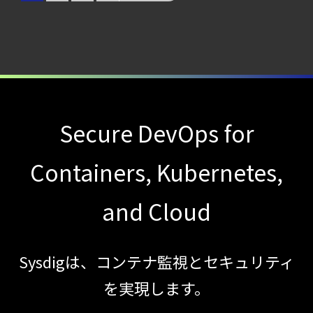
サーバ・
コンテナの統合セキュリティ強化
第4回： Sysdig・
JP1・
Illumio連携における自動隔離検証
―
Secure DevOps for
検知イベント取り扱いの課題と解消策
【ブログ】
Containers, Kubernetes,
AWS/GCP
標準ツールでは守れない？
and Cloud
Falco を超える
Sysdig Secure
Sysdigは、コンテナ監視とセキュリティ
によるセキュリティの新常識
を実現します。
【ブログ】
JADEPUFFER