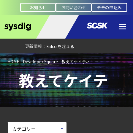
―
お知らせ
お問い合わせ
デモの申込み
検知イベント取り扱いの課題と解消策
【ブログ】
AWS/GCP
標準ツールでは守れない？
Falco を超える
Sysdig Secure
HOME
Developer Square
教えてケイティ！
によるセキュリティの新常識
教えてケイテ
【ブログ】
JADEPUFFER
の進化：
エージェント型脅威アクターが
AI
モデルの破壊を目的としたランサムウェアを
【ブログ】