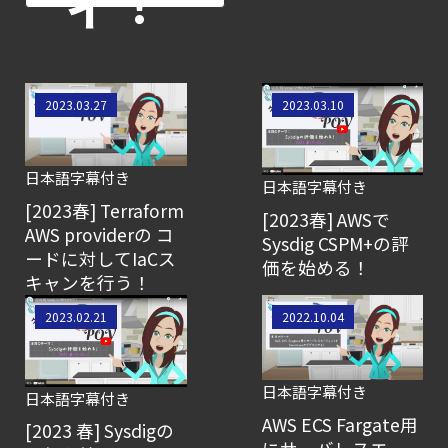
ィ！
コンテナセキュリティとは？
クラウドネイティブ時代に必要な対策の全体
【ブログ】AI が
2026
2023.03.27
2023.03.10
年に脅威の状況を根本から変えた
4 つの側面
日本語字幕付き
日本語字幕付き
【ブログ】
[2023春] Terraform
[2023春] AWSで
CTEMとは何か｜
AWS providerの コ
Sysdig CSPM+の評
ードに対してIaCス
攻撃者視点でクラウドの弱点を可視化する新
価を始める！
キャンを行う！
【ブログ】CISO
2023.02.21
2022.10.04
のための Headless
Cloud Security
ガイド
日本語字幕付き
日本語字幕付き
【ブログ】
AWS ECS Fargate用
[2023 春] Sysdigの
CWPP（Cloud