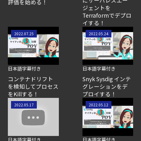
にサーバレスエー
評価を始める！
Workload
ジェントを
Terraformでデプロ
Protection
イする！
Platform）とは？
2022.07.25
2022.05.24
クラウドワークロードを守る最新セキュリテ
【お知らせ】
ブログを更新しました
【ブログ】
日本語字幕付き
日本語字幕付き
セキュリティブリーフィング：
コンテナドリフト
Snyk Sysdig インテ
2026年6月
を検知してプロセス
グレーションをデ
をKillする！
プロイする！
【ブログ】
AIワークロードのコンテナセキュリティ
2022.05.17
2022.05.12
｜LLM・
GPU環境を守る新しい視点
【ブログ】
日本語字幕付き
日本語字幕付き