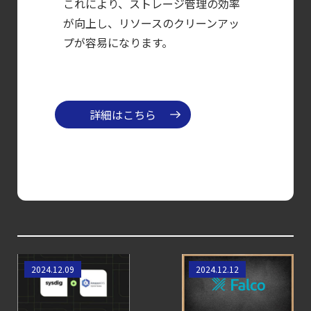
AWS/GCP
これにより、ストレージ管理の効率
標準ツールでは守れない？
が向上し、リソースのクリーンアッ
プが容易になります。
Falco を超える
Sysdig Secure
によるセキュリティの新常識
【ブログ】
詳細はこちら
CNAPP選定ガイド
｜
計画フェーズで失敗しない統合プラットフォ
【ブログ】
サーバ・
コンテナの統合セキュリティ強化
第4回： Sysdig・
Amazon EKSハイブ
【SCSK技術者によ
2024.12.09
2024.12.12
JP1・
リッドノードのセ
るブログ】~Falco
Illumio連携における自動隔離検証
キュリティ: クラウ
初学者に送る~