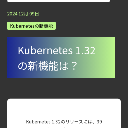
クラウド構成ミスを未然に防ぐSecurity
Posture
2024
12
月
09
日
Managementの全体像
Kubernetesの新機能
【ブログ】
セキュリティ運用の効率化を実現するSysdigと
Kubernetes 1.32
Agent
Local機能の実装ガイド
の新機能は？
【ブログ】
CWPP（Cloud
Workload
Protection
Platform）とは？
クラウドワークロードを守る最新セキュリテ
【お知らせ】
Kubernetes 1.32のリリースには、39
ブログを更新しました