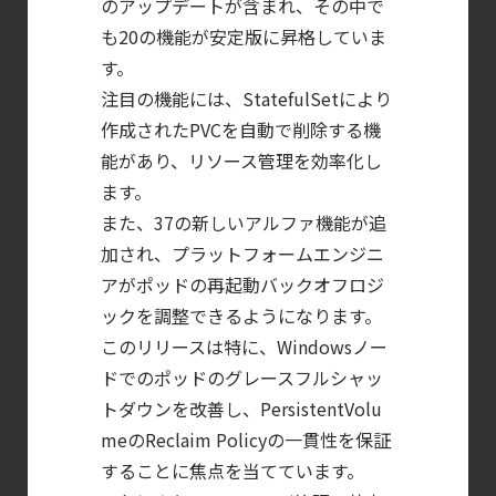
のアップデートが含まれ、その中で
【ブログ】
も20の機能が安定版に昇格していま
CTEMとは何か｜
す。
攻撃者視点でクラウドの弱点を可視化する新
注目の機能には、StatefulSetにより
【ブログ】AI が
作成されたPVCを自動で削除する機
能があり、リソース管理を効率化し
2026
ます。
年に脅威の状況を根本から変えた
また、37の新しいアルファ機能が追
4 つの側面
加され、プラットフォームエンジニ
【ブログ】
アがポッドの再起動バックオフロジ
JADEPUFFER
ックを調整できるようになります。
の進化：
このリリースは特に、Windowsノー
エージェント型脅威アクターが
ドでのポッドのグレースフルシャッ
AI
トダウンを改善し、PersistentVolu
モデルの破壊を目的としたランサムウェアを
meのReclaim Policyの一貫性を保証
【ブログ】
することに焦点を当てています。