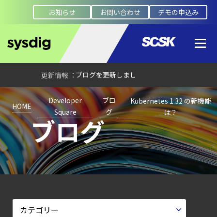
お知らせ
お問い合わせ
デモの申込み
【ブログ】
コンテナセキュリティとは？
クラウドネイティブ時代に必要な対策の全体
【お知らせ】
ブログを更新しました
【ブログ】
Developer
ブロ
Kubernetes 1.32 の新機能
AIワークロードのコンテナセキュリティ
HOME
Square
グ
は？
ブログ
｜LLM・
GPU環境を守る新しい視点
【ブログ】
セキュリティブリーフィング：
2026年6月
【ブログ】
CSPMとは？