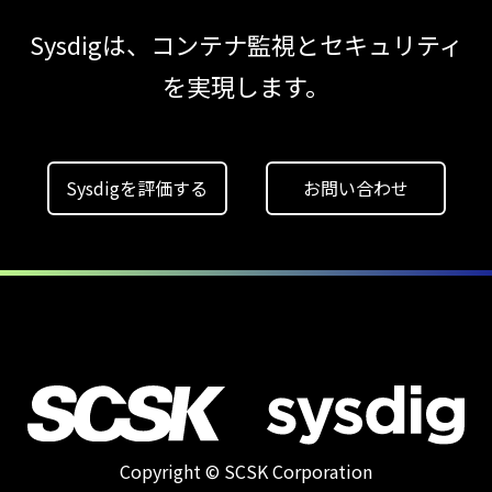
【ブログ】
Sysdigは、コンテナ監視とセキュリティ
セキュリティブリーフィング：
を実現します。
2026年6月
【ブログ】
CSPMとは？
Sysdigを評価する
お問い合わせ
クラウド構成ミスを未然に防ぐSecurity
Posture
Managementの全体像
【ブログ】
セキュリティ運用の効率化を実現するSysdigと
Agent
Local機能の実装ガイド
【ブログ】
CWPP（Cloud
Copyright © SCSK Corporation
Workload