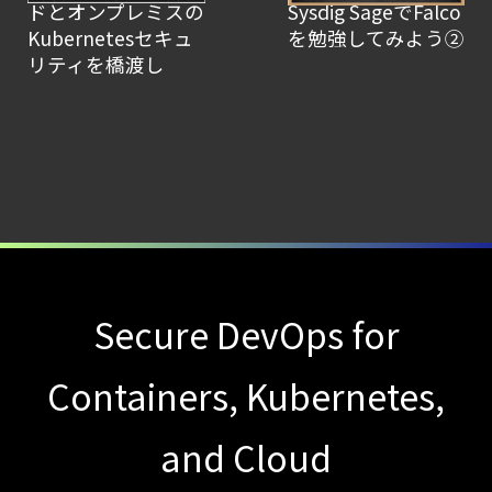
―
ドとオンプレミスの
Sysdig SageでFalco
Kubernetesセキュ
を勉強してみよう②
検知イベント取り扱いの課題と解消策
リティを橋渡し
【ブログ】CISO
のための Headless
Cloud Security
ガイド
【ブログ】
コンテナセキュリティとは？
クラウドネイティブ時代に必要な対策の全体
【お知らせ】
Secure DevOps for
ブログを更新しました
【ブログ】
Containers, Kubernetes,
AIワークロードのコンテナセキュリティ
and Cloud
｜LLM・
GPU環境を守る新しい視点