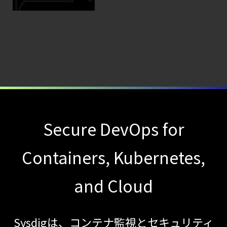
識
―
検知イベント取り扱いの課題と解消策
【ブログ】
コンテナセキュリティとは？
クラウドネイティブ時代に必要な対策の全体
【ブログ】
AIワークロードのコンテナセキュリティ
｜LLM・
Secure DevOps for
GPU環境を守る新しい視点
【ブログ】
Containers, Kubernetes,
CTEMとは何か｜
攻撃者視点でクラウドの弱点を可視化する新
and Cloud
【ブログ】AI が
2026
Sysdigは、コンテナ監視とセキュリティ
年に脅威の状況を根本から変えた