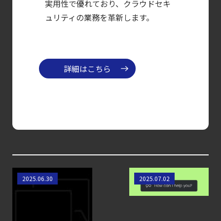
CWPP（Cloud
実用性で優れており、クラウドセキ
Workload
ュリティの業務を革新します。
Protection
Platform）とは？
クラウドワークロードを守る最新セキュリテ
詳細はこちら
【ブログ】
セキュリティ運用の効率化を実現するSysdigと
Agent
Local機能の実装ガイド
【ブログ】
サーバ・
コンテナの統合セキュリティ強化
CNAPPとは何か？
Sysdig Sage™ によ
2025.06.30
2025.07.02
第4回： Sysdig・
クラウドネイティブ
る AI 駆動型 CNAPP
JP1・
時代に求められる
Illumio連携における自動隔離検証
セキュリティの新常