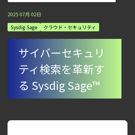
【お知らせ】
ブログを更新しました
2025
07
月
02
日
【お知らせ】
Sysdig Sage
クラウド・セキュリティ
ブログを更新しました
【ブログ】
サイバーセキュリ
セキュリティブリーフィング：
2026年6月
ティ検索を革新す
【ブログ】
CSPMとは？
る Sysdig Sage™
クラウド構成ミスを未然に防ぐSecurity
Posture
Managementの全体像
【ブログ】
AWS/GCP
標準ツールでは守れない？