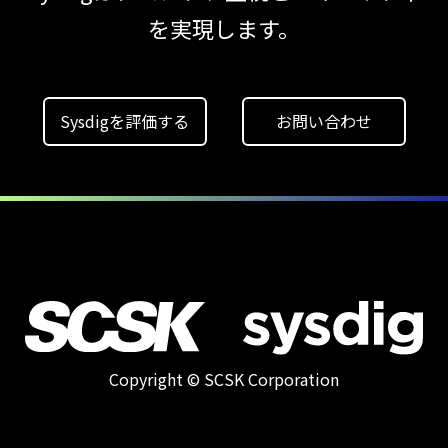
4 つの側面
を実現します。
【ブログ】
CNAPP選定ガイド
｜
Sysdigを評価する
お問い合わせ
計画フェーズで失敗しない統合プラットフォ
【お知らせ】
ブログを更新しました
【お知らせ】
ブログを更新しました
【ブログ】
セキュリティブリーフィング：
2026年6月
Copyright © SCSK Corporation
【ブログ】
CSPMとは？