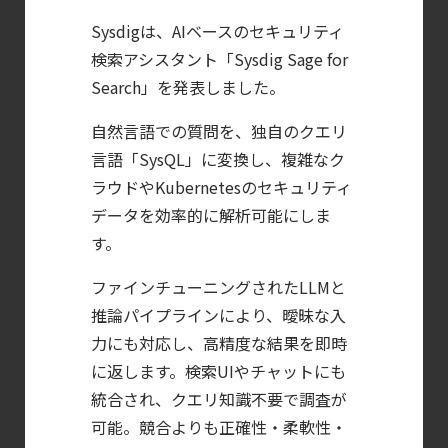
Falco を超える
Sysdigは、AIベースのセキュリティ
Sysdig Secure
検索アシスタント「Sysdig Sage for
によるセキュリティの新常識
Search」を発表しました。
【ブログ】CISO
自然言語での質問を、独自のクエリ
のための Headless
言語「SysQL」に変換し、複雑なク
Cloud Security
ラウドやKubernetesのセキュリティ
ガイド
データを効率的に解析可能にしま
【ブログ】
す。
JADEPUFFER
ファインチューニングされたLLMと
の進化：
推論パイプラインにより、曖昧な入
エージェント型脅威アクターが
力にも対応し、高精度な結果を即時
AI
に返します。検索UIやチャットにも
モデルの破壊を目的としたランサムウェアを
統合され、クエリ知識不要で調査が
【ブログ】
可能。競合よりも正確性・柔軟性・