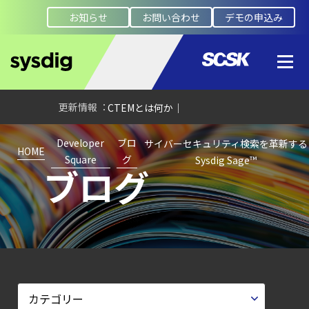
【ブログ】
お知らせ
お問い合わせ
デモの申込み
AIワークロードのコンテナセキュリティ
｜LLM・
GPU環境を守る新しい視点
【ブログ】
CTEMとは何か｜
攻撃者視点でクラウドの弱点を可視化する新
Developer
ブロ
サイバーセキュリティ検索を革新する
【ブログ】AI が
HOME
Square
グ
Sysdig Sage™
ブログ
2026
年に脅威の状況を根本から変えた
4 つの側面
【ブログ】
CNAPP選定ガイド
｜
計画フェーズで失敗しない統合プラットフォ