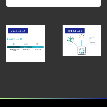
コンテナの統合セキュリティ強化
第4回： Sysdig・
JP1・
Illumio連携における自動隔離検証
Sysdig Secure 3.0
Sysdig Activity
2019.11.15
2019.11.18
―
は、Kubernetesに
auditによる
検知イベント取り扱いの課題と解消策
おいてネイティブな
Kubernetesにおけ
【ブログ】
防止とインシデン
るインシデントレ
ト対応を実現しま
スポンス
JADEPUFFER
す
の進化：
エージェント型脅威アクターが
AI
モデルの破壊を目的としたランサムウェアを
【ブログ】
セキュリティ運用の効率化を実現するSysdigと
Agent