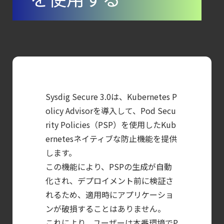
【ブログ】
コンテナセキュリティとは？
クラウドネイティブ時代に必要な対策の全体
【ブログ】
AWS/GCP
標準ツールでは守れない？
Sysdig Secure 3.0は、Kubernetes P
Falco を超える
olicy Advisorを導入して、Pod Secu
Sysdig Secure
rity Policies（PSP）を使用したKub
によるセキュリティの新常識
ernetesネイティブな防止機能を提供
【ブログ】
します。
CWPP（Cloud
この機能により、PSPの生成が自動
Workload
化され、デプロイメント前に検証さ
れるため、適用時にアプリケーショ
Protection
ンが破損することはありません。
Platform）とは？
これにより、ユーザーは本番環境でP