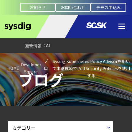
検知イベント取り扱いの課題と解消策
お知らせ
お問い合わせ
デモの申込み
【ブログ】
JADEPUFFER
の進化：
エージェント型脅威アクターが
AI
モデルの破壊を目的としたランサムウェアを
ブ
Sysdig Kubernetes Policy Advisorを用い
【ブログ】
Developer
HOME
ロ
て本番環境でPod Security Policiesを使用
ブログ
Square
セキュリティ運用の効率化を実現するSysdigと
グ
する
Agent
Local機能の実装ガイド
【ブログ】CISO
のための Headless
Cloud Security
ガイド