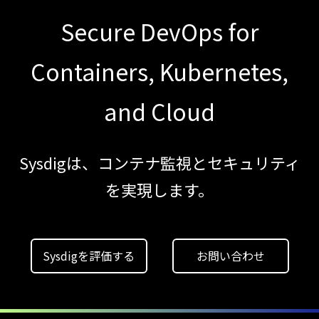
Local機能の実装ガイド
Secure DevOps for
【ブログ】CISO
のための Headless
Containers, Kubernetes,
Cloud Security
ガイド
and Cloud
【お知らせ】
ブログを更新しました
Sysdigは、コンテナ監視とセキュリティ
【ブログ】AI が
を実現します。
2026
年に脅威の状況を根本から変えた
4 つの側面
【ブログ】
Sysdigを評価する
お問い合わせ
セキュリティブリーフィング：
2026年6月
【お知らせ】