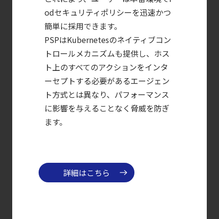
クラウドワークロードを守る最新セキュリテ
odセキュリティポリシーを迅速かつ
【ブログ】
簡単に採用できます。
CNAPP選定ガイド
PSPはKubernetesのネイティブコン
｜
トロールメカニズムも提供し、ホス
計画フェーズで失敗しない統合プラットフォ
ト上のすべてのアクションをインタ
【ブログ】
ーセプトする必要があるエージェン
CTEMとは何か｜
ト方式とは異なり、パフォーマンス
攻撃者視点でクラウドの弱点を可視化する新
に影響を与えることなく脅威を防ぎ
【ブログ】
ます。
CSPMとは？
クラウド構成ミスを未然に防ぐSecurity
Posture
詳細はこちら
Managementの全体像
【ブログ】
サーバ・