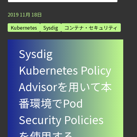
【お知らせ】
ブログを更新しました
2019
11
月
18
日
【ブログ】AI が
Kubernetes
Sysdig
コンテナ・セキュリティ
2026
年に脅威の状況を根本から変えた
Sysdig
4 つの側面
【ブログ】
Kubernetes Policy
セキュリティブリーフィング：
2026年6月
Advisorを用いて本
【お知らせ】
ブログを更新しました
番環境でPod
【ブログ】
Security Policies
AIワークロードのコンテナセキュリティ
｜LLM・
を使用する
GPU環境を守る新しい視点