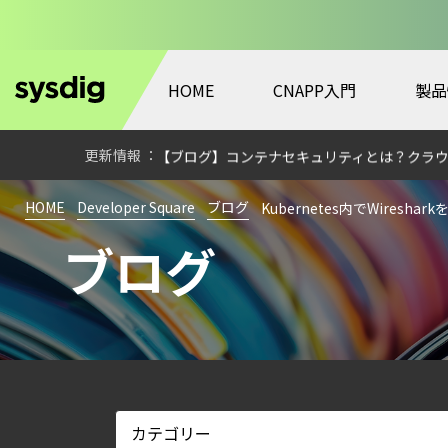
HOME
CNAPP入門
製品
【ブログ】サーバ・コンテナの統合セキュリティ強化 
検知イベント取り扱いの課題と解消策
【ブログ】コンテナセキュリティとは？クラ
【お知らせ】ブログを更新しました
HOME
Developer Square
ブログ
Kubernetes内でWiresha
【ブログ】CWPP（Cloud Workload Pr
ブログ
【ブログ】CISO のための Headless Cloud Sec
【ブログ】AIワークロードのコンテナセキュリ
【ブログ】AI が 2026 年に脅威の状況を根本
【ブログ】CTEMとは何か｜攻撃者視点でク
【ブログ】JADEPUFFER の進化：エージ
【ブログ】CNAPP選定ガイド｜計画フェー
【お知らせ】ブログを更新しました