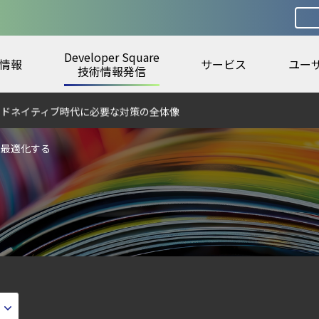
Developer Square
情報
サービス
ユー
第4回： Sysdig・JP1・Illumio連携における自動隔離検証 ―
技術情報発信
ウドネイティブ時代に必要な対策の全体像
rkを最適化する
otection Platform）とは？クラウドワークロードを守る最新セキュリティ基
urity ガイド
ティ｜LLM・GPU環境を守る新しい視点
から変えた 4 つの側面
ラウドの弱点を可視化する新しいセキュリティ戦略
ェント型脅威アクターが AI モデルの破壊を目的としたランサムウェアを展開
ズで失敗しない統合プラットフォームの選び方