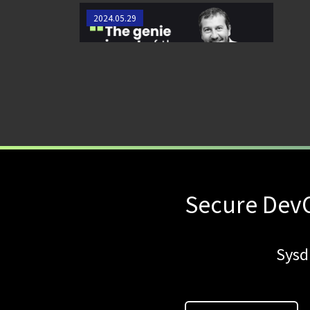
CISOに求められるAIワークロード
2024.05.29
のセキュリティ確保
Secure DevO
Sy