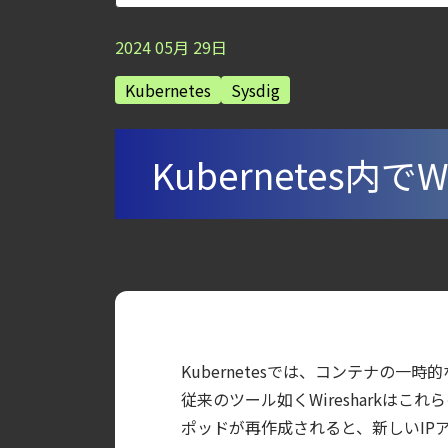
【ブログ】セキュリティ運用の効率化を実現するSys
2024
05
月
29
日
【ブログ】CSPMとは？クラウド構成ミスを未然に防ぐS
Kubernetes
Sysdig
【ブログ】セキュリティブリーフィング：202
【ブログ】AWS/GCP 標準ツールでは守れない？Fa
【ブログ】サーバ・コンテナの統合セキュリティ強化 
Kubernetes内で
検知イベント取り扱いの課題と解消策
【ブログ】コンテナセキュリティとは？クラ
【お知らせ】ブログを更新しました
【ブログ】CWPP（Cloud Workload Pr
【ブログ】CISO のための Headless Cloud Sec
【ブログ】AIワークロードのコンテナセキュリ
Kubernetesでは、コンテナの
【ブログ】AI が 2026 年に脅威の状況を根本
従来のツール如くWiresharkは
【ブログ】CTEMとは何か｜攻撃者視点でク
ポッドが再作成されると、新しいIP
【ブログ】JADEPUFFER の進化：エージ