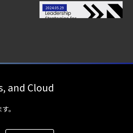
リスク軽減、透明性、迅速性のた
2024.05.29
めのリーダーシップ戦略
s, and Cloud
ます。