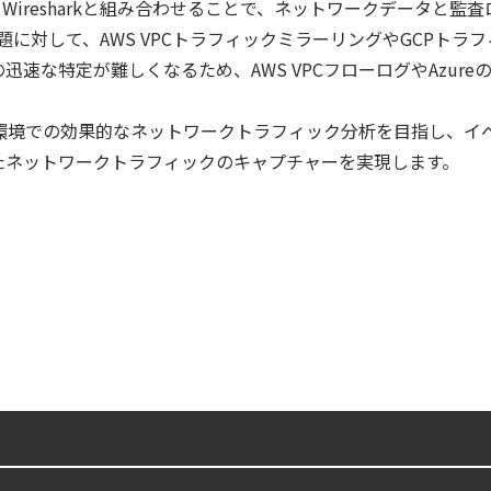
を理解し、Wiresharkと組み合わせることで、ネットワークデー
ズで失敗しない統合プラットフォームの選び方
題に対して、AWS VPCトラフィックミラーリングやGCPト
速な特定が難しくなるため、AWS VPCフローログやAzur
digとSIEMの連携：Agent Local機能の実装ガイド
ubernetes環境での効果的なネットワークトラフィック分析を目指
ecurity Posture Managementの全体像
たネットワークトラフィックのキャプチャーを実現します。
6年6月
lco を超える Sysdig Secure によるセキュリティの新常識
第4回： Sysdig・JP1・Illumio連携における自動隔離検証 ―