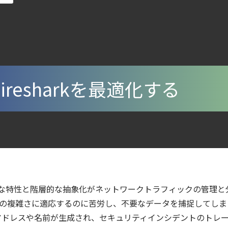
digとSIEMの連携：Agent Local機能の実装ガイド
ecurity Posture Managementの全体像
6年6月
lco を超える Sysdig Secure によるセキュリティの新常識
第4回： Sysdig・JP1・Illumio連携における自動隔離検証 ―
Wiresharkを最適化する
ウドネイティブ時代に必要な対策の全体像
otection Platform）とは？クラウドワークロードを守る最新セキュリティ基
urity ガイド
ティ｜LLM・GPU環境を守る新しい視点
一時的な特性と階層的な抽象化がネットワークトラフィックの管理
から変えた 4 つの側面
これらの複雑さに適応するのに苦労し、不要なデータを捕捉してし
ラウドの弱点を可視化する新しいセキュリティ戦略
アドレスや名前が生成され、セキュリティインシデントのトレ
ェント型脅威アクターが AI モデルの破壊を目的としたランサムウェアを展開