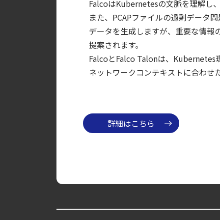
FalcoはKubernetesの文脈
【ブログ】CNAPP選定ガイド｜計画フェー
また、PCAPファイルの過剰データ問
【お知らせ】ブログを更新しました
データを生成しますが、重要な情報の迅
【ブログ】セキュリティ運用の効率化を実現するSys
提案されます。
FalcoとFalco Talonは、K
【ブログ】CSPMとは？クラウド構成ミスを未然に防ぐS
ネットワークコンテキストに合わせ
【ブログ】セキュリティブリーフィング：202
【ブログ】AWS/GCP 標準ツールでは守れない？Fa
【ブログ】サーバ・コンテナの統合セキュリティ強化 
検知イベント取り扱いの課題と解消策
詳細はこちら