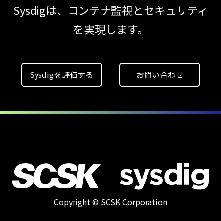
モデルの破壊を目的としたランサムウェアを
Sysdigは、コンテナ監視とセキュリティ
【ブログ】
を実現します。
CTEMとは何か｜
攻撃者視点でクラウドの弱点を可視化する新
【ブログ】AI が
Sysdigを評価する
お問い合わせ
2026
年に脅威の状況を根本から変えた
4 つの側面
【お知らせ】
ブログを更新しました
【ブログ】
セキュリティ運用の効率化を実現するSysdigと
Agent
Local機能の実装ガイド
Copyright © SCSK Corporation
【お知らせ】