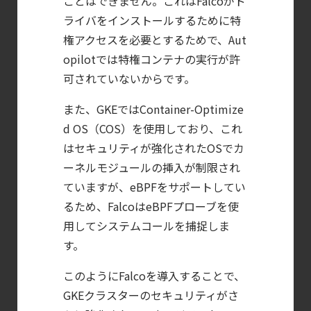
ことはできません。これはFalcoがド
Sysdig Secure
ライバをインストールするために特
によるセキュリティの新常識
権アクセスを必要とするためで、Aut
【ブログ】
opilotでは特権コンテナの実行が許
サーバ・
可されていないからです。
コンテナの統合セキュリティ強化
また、GKEではContainer-Optimize
第4回： Sysdig・
d OS（COS）を使用しており、これ
JP1・
はセキュリティが強化されたOSでカ
Illumio連携における自動隔離検証
ーネルモジュールの挿入が制限され
―
ていますが、eBPFをサポートしてい
検知イベント取り扱いの課題と解消策
るため、FalcoはeBPFプローブを使
【ブログ】
用してシステムコールを捕捉しま
AIワークロードのコンテナセキュリティ
す。
｜LLM・
このようにFalcoを導入することで、
GPU環境を守る新しい視点
GKEクラスターのセキュリティがさ
【ブログ】