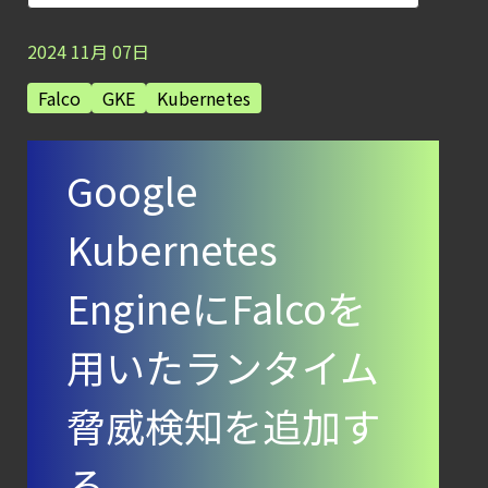
【ブログ】
セキュリティブリーフィング：
2024
11
月
07
日
2026年6月
Falco
GKE
Kubernetes
【ブログ】
CSPMとは？
Google
クラウド構成ミスを未然に防ぐSecurity
Posture
Kubernetes
Managementの全体像
【ブログ】
EngineにFalcoを
コンテナセキュリティとは？
クラウドネイティブ時代に必要な対策の全体
用いたランタイム
【ブログ】
脅威検知を追加す
CNAPP選定ガイド
｜
る
計画フェーズで失敗しない統合プラットフォ