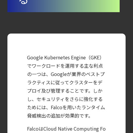
【ブログ】CISO
のための Headless
Cloud Security
ガイド
【ブログ】
JADEPUFFER
Google Kubernetes Engine（GKE）
の進化：
でワークロードを運用する主な利点
エージェント型脅威アクターが
の一つは、Googleが業界のベストプ
AI
ラクティスに従ってクラスターをデ
モデルの破壊を目的としたランサムウェアを
プロイ及び管理することです。しか
【ブログ】
し、セキュリティをさらに強化する
CTEMとは何か｜
ためには、Falcoを用いたランタイム
攻撃者視点でクラウドの弱点を可視化する新
脅威検出の追加が効果的です。
【ブログ】AI が
FalcoはCloud Native Computing Fo