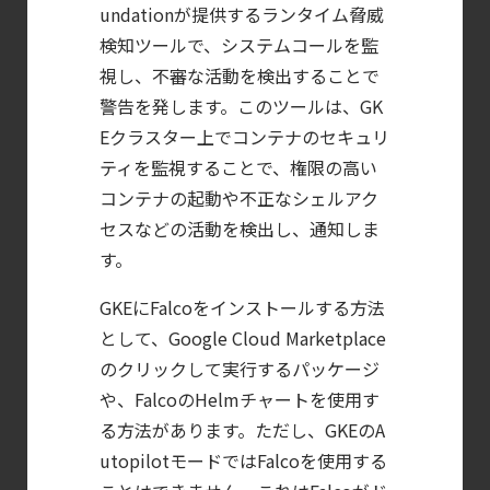
2026
undationが提供するランタイム脅威
年に脅威の状況を根本から変えた
検知ツールで、システムコールを監
4 つの側面
視し、不審な活動を検出することで
【お知らせ】
警告を発します。このツールは、GK
ブログを更新しました
Eクラスター上でコンテナのセキュリ
ティを監視することで、権限の高い
【ブログ】
コンテナの起動や不正なシェルアク
セキュリティ運用の効率化を実現するSysdigと
セスなどの活動を検出し、通知しま
Agent
す。
Local機能の実装ガイド
【お知らせ】
GKEにFalcoをインストールする方法
ブログを更新しました
として、Google Cloud Marketplace
のクリックして実行するパッケージ
【ブログ】
や、FalcoのHelmチャートを使用す
AWS/GCP
る方法があります。ただし、GKEのA
標準ツールでは守れない？
utopilotモードではFalcoを使用する
Falco を超える