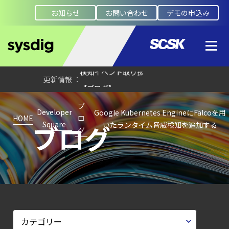
第4回： Sysdig・
お知らせ
お問い合わせ
デモの申込み
JP1・
Illumio連携における自動隔離検証
―
検知イベント取り扱いの課題と解消策
【ブログ】
AIワークロードのコンテナセキュリティ
ブ
｜LLM・
Developer
Google Kubernetes EngineにFalcoを用
HOME
ロ
ブログ
Square
いたランタイム脅威検知を追加する
GPU環境を守る新しい視点
グ
【ブログ】
CWPP（Cloud
Workload
Protection
Platform）とは？
クラウドワークロードを守る最新セキュリテ