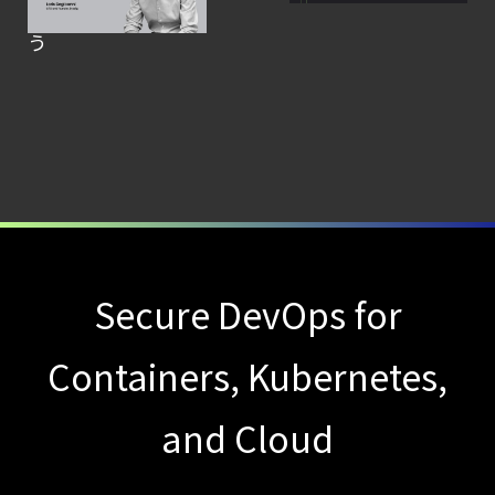
到達した旅路を祝
クラウドネイティブ時代に必要な対策の全体
う
【ブログ】
CNAPP選定ガイド
｜
計画フェーズで失敗しない統合プラットフォ
【ブログ】CISO
のための Headless
Cloud Security
ガイド
Secure DevOps for
【ブログ】
Containers, Kubernetes,
JADEPUFFER
の進化：
and Cloud
エージェント型脅威アクターが
AI