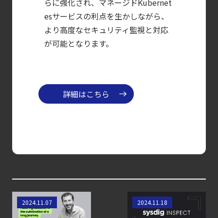
らに強化され、マネージドKubernet
CWPP（Cloud
esサービスの利点を生かしながら、
Workload
より高度なセキュリティ監視と対応
Protection
が可能となります。
Platform）とは？
クラウドワークロードを守る最新セキュリテ
【ブログ】
詳細はこちら
セキュリティブリーフィング：
2026年6月
【ブログ】
CSPMとは？
クラウド構成ミスを未然に防ぐSecurity
Posture
Managementの全体像
FalcoがCNCFのグラ
Sysdig OSS の実践
【ブログ】
2024.11.07
2024.11.18
デュエーションに
的な活用
コンテナセキュリティとは？