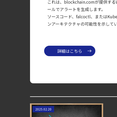
これは、blockchain.comが
【お知らせ】ブログを更新しました
ールでアラートを生成します。
【ブログ】CWPP（Cloud Workload Pr
ソースコード、falcoctl、またはK
ンアーキテクチャの可能性を示して
【ブログ】JADEPUFFER の進化：エージ
【ブログ】AI が 2026 年に脅威の状況を根本
【ブログ】サーバ・コンテナの統合セキュリティ強化 
検知イベント取り扱いの課題と解消策
詳細はこちら
【ブログ】セキュリティ運用の効率化を実現するSys
【SCSK技術者によるブログ】
2025.02.20
Falco初学者講座 - List/Macro編