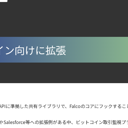
ェント型脅威アクターが AI モデルの破壊を目的としたランサムウェアを展開
から変えた 4 つの側面
第4回： Sysdig・JP1・Illumio連携における自動隔離検証 ―
digとSIEMの連携：Agent Local機能の実装ガイド
コイン向けに拡張
urity ガイド
ecurity Posture Managementの全体像
ラウドの弱点を可視化する新しいセキュリティ戦略
ズで失敗しない統合プラットフォームの選び方
ティ｜LLM・GPU環境を守る新しい視点
たAPIに準拠した共有ライブラリで、Falcoのコアにフックす
6年6月
ウドネイティブ時代に必要な対策の全体像
LabやSalesforce等への拡張例がある中、ビットコイン取引監
lco を超える Sysdig Secure によるセキュリティの新常識