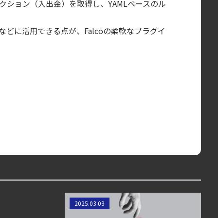
ランザクション（入出金）を取得し、YAMLベースのル
盤
監視などに活用できる点が、Falcoの柔軟なプラグイ
インラインレスポンスアクション:
2025.03.03
クラウドにおけるインシデント対