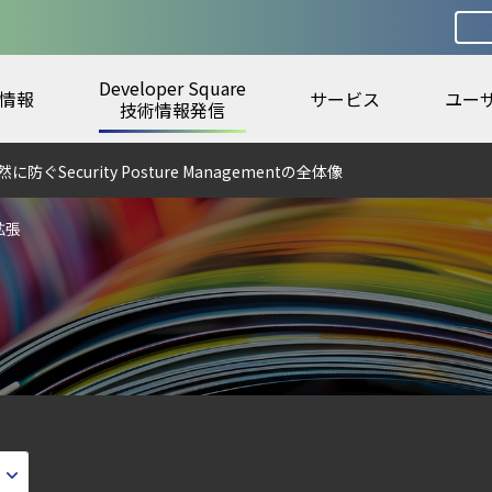
Developer Square
情報
サービス
ユー
digとSIEMの連携：Agent Local機能の実装ガイド
技術情報発信
urity ガイド
ecurity Posture Managementの全体像
ラウドの弱点を可視化する新しいセキュリティ戦略
拡張
ズで失敗しない統合プラットフォームの選び方
ティ｜LLM・GPU環境を守る新しい視点
6年6月
ウドネイティブ時代に必要な対策の全体像
lco を超える Sysdig Secure によるセキュリティの新常識
otection Platform）とは？クラウドワークロードを守る最新セキュリティ基