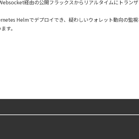
提供するWebsocket経由の公開フラックスからリアルタイムにト
otection Platform）とは？クラウドワークロードを守る最新セキュリティ基
ubernetes Helmでデプロイでき、疑わしいウォレット動向の
います。
ェント型脅威アクターが AI モデルの破壊を目的としたランサムウェアを展開
から変えた 4 つの側面
第4回： Sysdig・JP1・Illumio連携における自動隔離検証 ―
digとSIEMの連携：Agent Local機能の実装ガイド