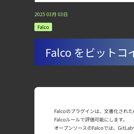
【ブログ】JADEPUFFER の進化：エージ
2025
03
月
03
日
【ブログ】AI が 2026 年に脅威の状況を根本
Falco
【ブログ】サーバ・コンテナの統合セキュリティ強化 
検知イベント取り扱いの課題と解消策
【ブログ】セキュリティ運用の効率化を実現するSys
Falco をビット
【ブログ】CISO のための Headless Cloud Sec
【ブログ】CSPMとは？クラウド構成ミスを未然に防ぐS
【ブログ】CTEMとは何か｜攻撃者視点でク
【お知らせ】ブログを更新しました
【ブログ】CNAPP選定ガイド｜計画フェー
【ブログ】AIワークロードのコンテナセキュリ
Falcoのプラグインは、文書化され
【ブログ】セキュリティブリーフィング：202
Falcoルールで評価可能にします。
【ブログ】コンテナセキュリティとは？クラ
オープンソースのFalcoでは、Git
【ブログ】AWS/GCP 標準ツールでは守れない？Fa