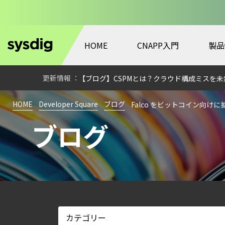
HOME
CNAPP入門
製品
【ブログ】セキュリティ運用の効率化を実現するSys
【ブログ】CISO のための Headless Cloud Sec
【ブログ】CSPMとは？クラウド構成ミスを未然に防ぐS
【ブログ】CTEMとは何か｜攻撃者視点でク
HOME
Developer Square
ブログ
Falco をビットコイン向けに
【お知らせ】ブログを更新しました
ブログ
【ブログ】CNAPP選定ガイド｜計画フェー
【ブログ】AIワークロードのコンテナセキュリ
【ブログ】セキュリティブリーフィング：202
【ブログ】コンテナセキュリティとは？クラ
【ブログ】AWS/GCP 標準ツールでは守れない？Fa
【お知らせ】ブログを更新しました
【ブログ】CWPP（Cloud Workload Pr