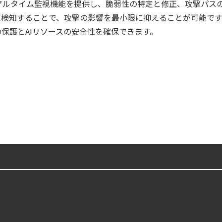
やリアルタイム監視機能を提供し、脆弱性の特定と修正、攻撃パ
lco を超える Sysdig Secure によるセキュリティの新常識
に検知することで、攻撃の影響を最小限に抑えることが可能です
otection Platform）とは？クラウドワークロードを守る最新セキュリティ基
の保護とAIリソースの安全性を確保できます。
第4回： Sysdig・JP1・Illumio連携における自動隔離検証 ―
ウドネイティブ時代に必要な対策の全体像
ズで失敗しない統合プラットフォームの選び方
ラウドの弱点を可視化する新しいセキュリティ戦略