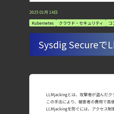
【ブログ】サーバ・コンテナの統合セキュリティ強化 
2025
01
月
14
日
検知イベント取り扱いの課題と解消策
Kubernetes
クラウド・セキュリティ
コ
【ブログ】コンテナセキュリティとは？クラ
【ブログ】CNAPP選定ガイド｜計画フェー
【ブログ】CTEMとは何か｜攻撃者視点でク
Sysdig Secur
【お知らせ】ブログを更新しました
【ブログ】CSPMとは？クラウド構成ミスを未然に防ぐS
【ブログ】セキュリティ運用の効率化を実現するSys
【ブログ】AI が 2026 年に脅威の状況を根本
【ブログ】JADEPUFFER の進化：エージ
【ブログ】セキュリティブリーフィング：202
LLMjackingとは、攻撃者が盗ん
【お知らせ】ブログを更新しました
この手法により、被害者の費用で高価
【ブログ】CISO のための Headless Cloud Sec
LLMjackingを防ぐには、アク
【ブログ】AIワークロードのコンテナセキュリ