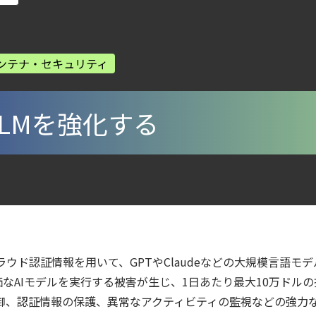
第4回： Sysdig・JP1・Illumio連携における自動隔離検証 ―
ンテナ・セキュリティ
ウドネイティブ時代に必要な対策の全体像
ズで失敗しない統合プラットフォームの選び方
ラウドの弱点を可視化する新しいセキュリティ戦略
eでLLMを強化する
ecurity Posture Managementの全体像
digとSIEMの連携：Agent Local機能の実装ガイド
から変えた 4 つの側面
ェント型脅威アクターが AI モデルの破壊を目的としたランサムウェアを展開
6年6月
だクラウド認証情報を用いて、GPTやClaudeなどの大規模言語
なAIモデルを実行する被害が生じ、1日あたり最大10万ドル
urity ガイド
セス制御、認証情報の保護、異常なアクティビティの監視などの強
ティ｜LLM・GPU環境を守る新しい視点