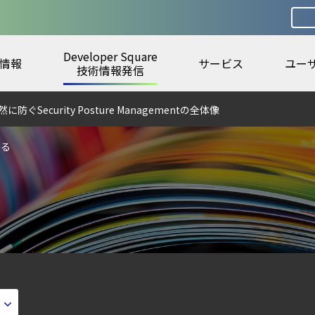
Developer Square
情報
サービス
ユー
ラウドの弱点を可視化する新しいセキュリティ戦略
技術情報発信
ecurity Posture Managementの全体像
digとSIEMの連携：Agent Local機能の実装ガイド
する
から変えた 4 つの側面
ェント型脅威アクターが AI モデルの破壊を目的としたランサムウェアを展開
6年6月
urity ガイド
ティ｜LLM・GPU環境を守る新しい視点
lco を超える Sysdig Secure によるセキュリティの新常識
otection Platform）とは？クラウドワークロードを守る最新セキュリティ基