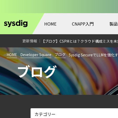
HOME
CNAPP入門
製品
【ブログ】CTEMとは何か｜攻撃者視点でク
【お知らせ】ブログを更新しました
【ブログ】CSPMとは？クラウド構成ミスを未然に防ぐS
【ブログ】セキュリティ運用の効率化を実現するSys
HOME
Developer Square
ブログ
Sysdig SecureでLLMを強化
【ブログ】AI が 2026 年に脅威の状況を根本
ブログ
【ブログ】JADEPUFFER の進化：エージ
【ブログ】セキュリティブリーフィング：202
【お知らせ】ブログを更新しました
【ブログ】CISO のための Headless Cloud Sec
【ブログ】AIワークロードのコンテナセキュリ
【ブログ】AWS/GCP 標準ツールでは守れない？Fa
【ブログ】CWPP（Cloud Workload Pr