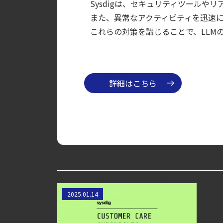
Sysdigは、セキュリティツール
【ブログ】AWS/GCP 標準ツールでは守れない？Fa
また、異常なアクティビティを迅速
【ブログ】CWPP（Cloud Workload Pr
これらの対策を講じることで、LLM
【ブログ】サーバ・コンテナの統合セキュリティ強化 
検知イベント取り扱いの課題と解消策
【ブログ】コンテナセキュリティとは？クラ
詳細はこちら
【ブログ】CNAPP選定ガイド｜計画フェー
【ブログ】CTEMとは何か｜攻撃者視点でク
ある金融リーダーがSysdigプラッ
2025.01.14
トフォームのパワーを活用した方
法