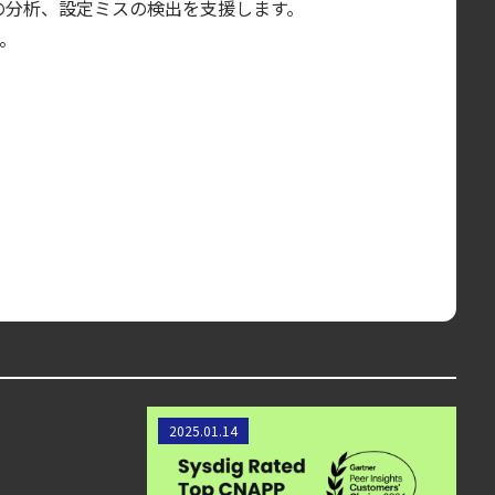
スの分析、設定ミスの検出を支援します。
。
盤
Sysdig が Gartner® Voice of
2025.01.14
Customer の「Customers' Choice
for Cloud-Native Application