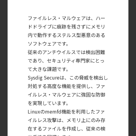
のための Headless
Cloud Security
ファイルレス・マルウェアは、ハー
ガイド
ドドライブに痕跡を残さずにメモリ
内で動作するステルス型悪意のある
【ブログ】
ソフトウェアです。
CWPP（Cloud
従来のアンチウイルスでは検出困難
Workload
であり、セキュリティ専門家にとっ
Protection
て大きな課題です。
Platform）とは？
Sysdig Secureは、この脅威を検出し
クラウドワークロードを守る最新セキュリテ
対処する高度な機能を提供し、ファ
【ブログ】
イルレス・マルウェアに強固な防御
AWS/GCP
を実現しています。
標準ツールでは守れない？
Linuxのmemfd機能を利用したファ
Falco を超える
イルレス攻撃は、メモリ上にのみ存
Sysdig Secure
在するファイルを作成し、従来の検