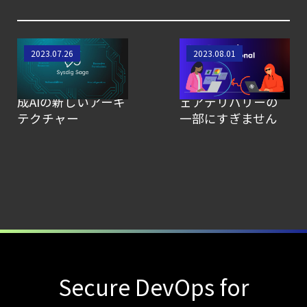
Agent
Local機能の実装ガイド
【お知らせ】
アシスタント以上の
シフトレフトは金
2023.07.26
2023.08.01
存在 - クラウドセキ
融サービスにおけ
ブログを更新しました
ュリティにおける生
る安全なソフトウ
【ブログ】AI が
成AIの新しいアーキ
ェアデリバリーの
2026
テクチャー
一部にすぎません
年に脅威の状況を根本から変えた
4 つの側面
【ブログ】
JADEPUFFER
の進化：
エージェント型脅威アクターが
AI
モデルの破壊を目的としたランサムウェアを
Secure DevOps for
【ブログ】