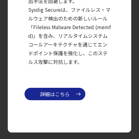
によるセキュリティの新常識
出手法を回避します。
Sysdig Secureは、ファイルレス・マ
【ブログ】
ルウェア検出のための新しいルール
AIワークロードのコンテナセキュリティ
「Fileless Malware Detected (memf
｜LLM・
d)」を含み、リアルタイムシステム
GPU環境を守る新しい視点
コールアーキテクチャを通じてエン
【ブログ】
ドポイント保護を強化し、このステ
サーバ・
ルス攻撃に対抗します。
コンテナの統合セキュリティ強化
第4回： Sysdig・
JP1・
詳細はこちら
Illumio連携における自動隔離検証
―
検知イベント取り扱いの課題と解消策
【ブログ】
セキュリティ運用の効率化を実現するSysdigと