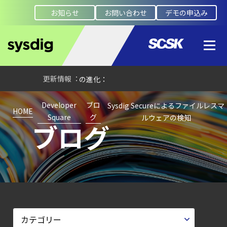
2026
お知らせ
お問い合わせ
デモの申込み
年に脅威の状況を根本から変えた
4 つの側面
【ブログ】
JADEPUFFER
の進化：
エージェント型脅威アクターが
Developer
ブロ
Sysdig Secureによるファイルレスマ
AI
HOME
Square
グ
ルウェアの検知
ブログ
モデルの破壊を目的としたランサムウェアを
【ブログ】
CNAPP選定ガイド
｜
計画フェーズで失敗しない統合プラットフォ
【ブログ】
CSPMとは？