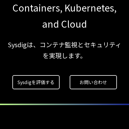
Containers, Kubernetes,
CNAPP選定ガイド
｜
and Cloud
計画フェーズで失敗しない統合プラットフォ
【ブログ】
CSPMとは？
Sysdigは、コンテナ監視とセキュリティ
クラウド構成ミスを未然に防ぐSecurity
を実現します。
Posture
Managementの全体像
【お知らせ】
Sysdigを評価する
お問い合わせ
ブログを更新しました
【ブログ】
CTEMとは何か｜
攻撃者視点でクラウドの弱点を可視化する新
【ブログ】
セキュリティブリーフィング：