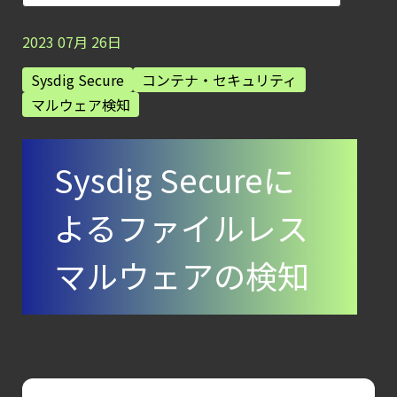
クラウド構成ミスを未然に防ぐSecurity
Posture
2023
07
月
26
日
Managementの全体像
Sysdig Secure
コンテナ・セキュリティ
【お知らせ】
マルウェア検知
ブログを更新しました
【ブログ】
Sysdig Secureに
CTEMとは何か｜
攻撃者視点でクラウドの弱点を可視化する新
よるファイルレス
【ブログ】
セキュリティブリーフィング：
マルウェアの検知
2026年6月
【ブログ】
コンテナセキュリティとは？
クラウドネイティブ時代に必要な対策の全体
【ブログ】CISO