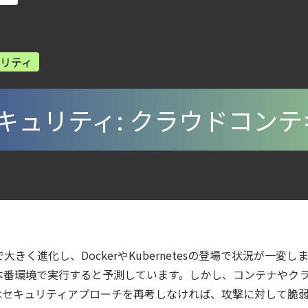
から変えた 4 つの側面
ecurity Posture Managementの全体像
リティ
urity ガイド
ラウドの弱点を可視化する新しいセキュリティ戦略
キュリティ: クラウドコン
digとSIEMの連携：Agent Local機能の実装ガイド
ティ｜LLM・GPU環境を守る新しい視点
6年6月
lco を超える Sysdig Secure によるセキュリティの新常識
ェント型脅威アクターが AI モデルの破壊を目的としたランサムウェアを展開
く進化し、DockerやKubernetesの登場で状況が一変しまし
第4回： Sysdig・JP1・Illumio連携における自動隔離検証 ―
本番環境で実行すると予測しています。しかし、コンテナやク
はセキュリティアプローチを再考しなければ、攻撃に対して脆
otection Platform）とは？クラウドワークロードを守る最新セキュリティ基