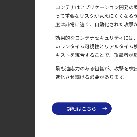
コンテナはアプリケーション開発の
【ブログ】CNAPP選定ガイド｜計画フェー
って重要なリスクが見えにくくなる問
【ブログ】コンテナセキュリティとは？クラ
度は非常に速く、自動化された攻撃が
【ブログ】AI が 2026 年に脅威の状況を根本
【ブログ】CSPMとは？クラウド構成ミスを未然に防ぐS
効果的なコンテナセキュリティには
いランタイム可視性とリアルタイム
【お知らせ】ブログを更新しました
キストを統合することで、攻撃者が
【ブログ】CISO のための Headless Cloud Sec
【ブログ】CTEMとは何か｜攻撃者視点でク
最も適応力のある組織が、攻撃を検
進化させ続ける必要があります。
詳細はこちら