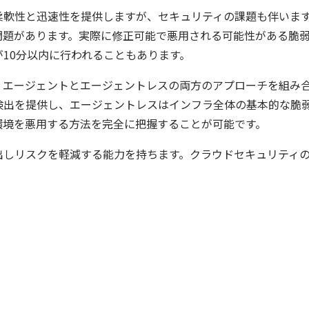
柔軟性と迅速性を提供しますが、セキュリティの課題も伴いま
ズで失敗しない統合プラットフォームの選び方
題があります。実際に修正可能で悪用される可能性がある脆弱性
ウドネイティブ時代に必要な対策の全体像
10分以内に行われることもあります。
から変えた 4 つの側面
ecurity Posture Managementの全体像
、エージェントとエージェントレスの両方のアプローチを組み
検出を提供し、エージェントレスはインフラ全体の基本的な脆
環境を悪用する方法を完全に把握することが可能です。
urity ガイド
ラウドの弱点を可視化する新しいセキュリティ戦略
出しリスクを軽減する能力を持ちます。クラウドセキュリティ