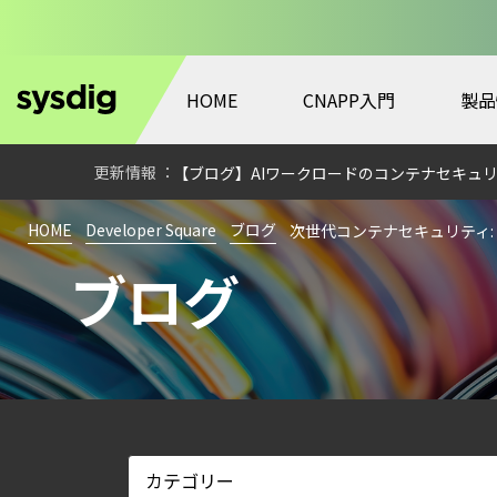
HOME
CNAPP入門
製品
【ブログ】CTEMとは何か｜攻撃者視点でク
【ブログ】セキュリティ運用の効率化を実現するSys
【ブログ】AIワークロードのコンテナセキュリ
【ブログ】セキュリティブリーフィング：202
HOME
Developer Square
ブログ
次世代コンテナセキュリティ:
【ブログ】AWS/GCP 標準ツールでは守れない？Fa
ブログ
【お知らせ】ブログを更新しました
【ブログ】JADEPUFFER の進化：エージ
【ブログ】サーバ・コンテナの統合セキュリティ強化 
検知イベント取り扱いの課題と解消策
【ブログ】CWPP（Cloud Workload Pr
【ブログ】CNAPP選定ガイド｜計画フェー
【ブログ】コンテナセキュリティとは？クラ