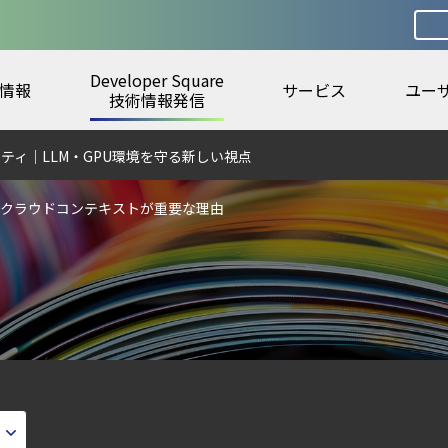
Developer Square
情報
サービス
ユー
ラウドの弱点を可視化する新しいセキュリティ戦略
技術情報発信
digとSIEMの連携：Agent Local機能の実装ガイド
ティ｜LLM・GPU環境を守る新しい視点
6年6月
 クラウドコンテキストが重要な理由
lco を超える Sysdig Secure によるセキュリティの新常識
ェント型脅威アクターが AI モデルの破壊を目的としたランサムウェアを展開
第4回： Sysdig・JP1・Illumio連携における自動隔離検証 ―
otection Platform）とは？クラウドワークロードを守る最新セキュリティ基
ズで失敗しない統合プラットフォームの選び方
ウドネイティブ時代に必要な対策の全体像