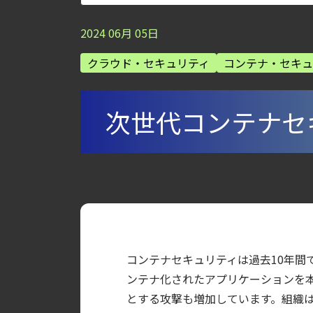
【ブログ】AI が 2026 年に脅威の状況を根本
2024
06
月
05
日
【ブログ】CSPMとは？クラウド構成ミスを未然に防ぐS
クラウド・セキュリティ
コンテナ・セキュ
【お知らせ】ブログを更新しました
【ブログ】CISO のための Headless Cloud Sec
【ブログ】CTEMとは何か｜攻撃者視点でク
次世代コンテナセ
【ブログ】セキュリティ運用の効率化を実現するSys
【ブログ】AIワークロードのコンテナセキュリ
【ブログ】セキュリティブリーフィング：202
【ブログ】AWS/GCP 標準ツールでは守れない？Fa
【お知らせ】ブログを更新しました
【ブログ】JADEPUFFER の進化：エージ
コンテナセキュリティは過去10年間で大き
【ブログ】サーバ・コンテナの統合セキュリティ強化 
ンテナ化されたアプリケーションを
検知イベント取り扱いの課題と解消策
とする攻撃も増加しています。組織
【ブログ】CWPP（Cloud Workload Pr