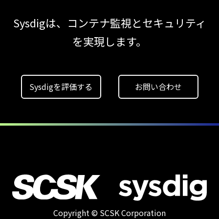
CWPP（Cloud
Sysdigは、コンテナ監視とセキュリティ
Workload
Protection
を実現します。
Platform）とは？
クラウドワークロードを守る最新セキュリテ
【ブログ】
Sysdigを評価する
お問い合わせ
セキュリティ運用の効率化を実現するSysdigと
Agent
Local機能の実装ガイド
【ブログ】AI が
2026
年に脅威の状況を根本から変えた
4 つの側面
【ブログ】
Copyright © SCSK Corporation
コンテナセキュリティとは？