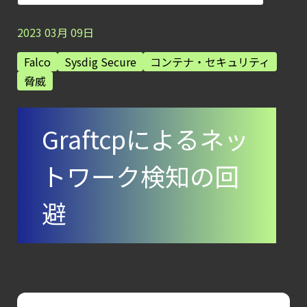
【ブログ】
セキュリティ運用の効率化を実現するSysdigと
2023
03
月
09
日
Agent
Falco
Sysdig Secure
コンテナ・セキュリティ
Local機能の実装ガイド
脅威
【ブログ】AI が
2026
Graftcpによるネッ
年に脅威の状況を根本から変えた
4 つの側面
トワーク検知の回
【ブログ】
コンテナセキュリティとは？
避
クラウドネイティブ時代に必要な対策の全体
【ブログ】
CNAPP選定ガイド
｜
計画フェーズで失敗しない統合プラットフォ