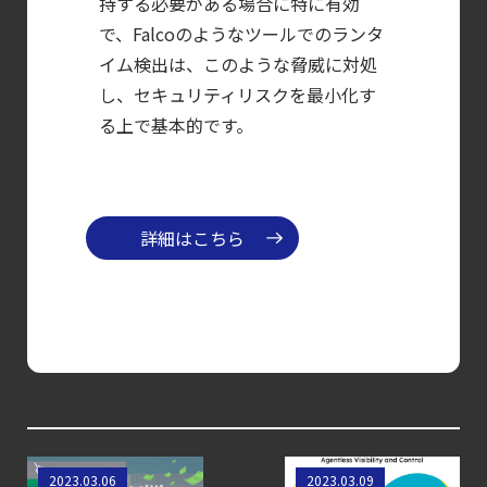
持する必要がある場合に特に有効
AI
で、Falcoのようなツールでのランタ
モデルの破壊を目的としたランサムウェアを
イム検出は、このような脅威に対処
し、セキュリティリスクを最小化す
【ブログ】
る上で基本的です。
CTEMとは何か｜
攻撃者視点でクラウドの弱点を可視化する新
【お知らせ】
ブログを更新しました
詳細はこちら
【ブログ】CISO
のための Headless
Cloud Security
ガイド
【ブログ】
AIワークロードのコンテナセキュリティ
｜LLM・
Kubernetesのリソ
WizとSentinelOne
2023.03.06
2023.03.09