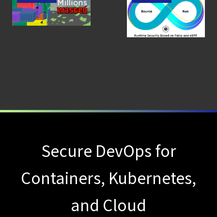
GPU環境を守る新しい視点
ースに何百万ドルも
の提携がSysdigのア
浪費
プローチを検証す
【ブログ】
る理由
CSPMとは？
クラウド構成ミスを未然に防ぐSecurity
Posture
Managementの全体像
【ブログ】
AWS/GCP
標準ツールでは守れない？
Falco を超える
Secure DevOps for
Sysdig Secure
によるセキュリティの新常識
Containers, Kubernetes,
【お知らせ】
ブログを更新しました
and Cloud
【ブログ】