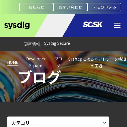
お知らせ
お問い合わせ
デモの申込み
【ブログ】
AWS/GCP
標準ツールでは守れない？
Falco を超える
Sysdig Secure
によるセキュリティの新常識
Developer
ブロ
Graftcpによるネットワーク検知
【お知らせ】
HOME
Square
グ
の回避
ブログ
ブログを更新しました
【ブログ】
CWPP（Cloud
Workload
Protection
Platform）とは？
クラウドワークロードを守る最新セキュリテ