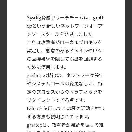
【ブログ】
サーバ・
Sysdig脅威リサーチチームは、graft
コンテナの統合セキュリティ強化
cpという新しいネットワークオープ
第4回： Sysdig・
ンソースツールを発見しました。
JP1・
これは攻撃者がローカルプロキシを
設定し、悪意のあるドメインやIPへ
Illumio連携における自動隔離検証
の直接接続を隠して検出を回避する
―
ために使用します。
検知イベント取り扱いの課題と解消策
graftcpの特徴は、ネットワーク設定
【ブログ】
やシステムコールの変更なしに、特
セキュリティブリーフィング：
定のプロセスからのトラフィックを
2026年6月
リダイレクトできる点です。
【ブログ】
Falcoを使用してこの種の活動を検出
JADEPUFFER
する方法も説明されています。
の進化：
graftcpは、攻撃者が接続を隠して維
エージェント型脅威アクターが