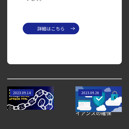
攻撃者視点でクラウドの弱点を可視化する新
【ブログ】
AWS/GCP
詳細はこちら
標準ツールでは守れない？
Falco を超える
Sysdig Secure
によるセキュリティの新常識
【ブログ】
コンテナセキュリティとは？
クラウドネイティブ時代に必要な対策の全体
【ブログ】
Scarleteel 2.0と
進化し続けるクラ
2023.09.14
2023.09.26
MITRE ATT&CKフレ
ウドセキュリティ環
JADEPUFFER
ームワーク
境におけるコンプラ
の進化：
イアンスの確保
エージェント型脅威アクターが
AI