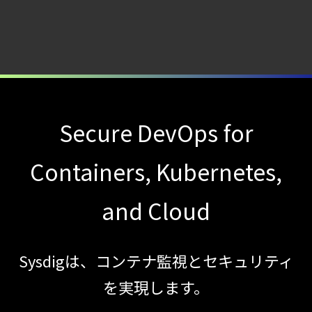
モデルの破壊を目的としたランサムウェアを
【ブログ】
CNAPP選定ガイド
｜
計画フェーズで失敗しない統合プラットフォ
【ブログ】
Secure DevOps for
セキュリティブリーフィング：
2026年6月
Containers, Kubernetes,
【ブログ】AI が
and Cloud
2026
年に脅威の状況を根本から変えた
4 つの側面
Sysdigは、コンテナ監視とセキュリティ
【ブログ】
を実現します。
セキュリティ運用の効率化を実現するSysdigと
Agent