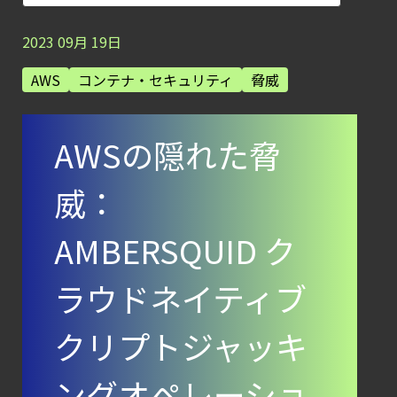
【ブログ】
セキュリティブリーフィング：
2023
09
月
19
日
2026年6月
AWS
コンテナ・セキュリティ
脅威
【ブログ】AI が
2026
AWSの隠れた脅
年に脅威の状況を根本から変えた
4 つの側面
威：
【ブログ】
セキュリティ運用の効率化を実現するSysdigと
AMBERSQUID ク
Agent
Local機能の実装ガイド
ラウドネイティブ
【お知らせ】
クリプトジャッキ
ブログを更新しました
【ブログ】
ングオペレーショ
サーバ・