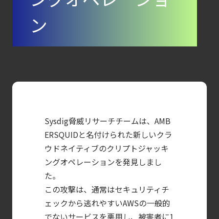
コンテナの統合セキュリティ強化
ン
第4回： Sysdig・
JP1・
Illumio連携における自動隔離検証
―
検知イベント取り扱いの課題と解消策
【ブログ】CISO
のための Headless
Sysdig脅威リサーチチームは、AMB
Cloud Security
ERSQUIDと名付けられた新しいクラ
ガイド
ウドネイティブのクリプトジャッキ
【ブログ】
ングオペレーションを発見しまし
CWPP（Cloud
た。
Workload
この攻撃は、通常はセキュリティチ
ェックから逃れやすいAWSの一般的
Protection
でないサービスを悪用し、被害者に1
Platform）とは？