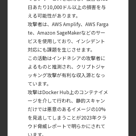
日あたり10,000ドル以上の損害を与
クラウドワークロードを守る最新セキュリテ
える可能性があります。
【ブログ】
攻撃者は、AWS Amplify、AWS Farga
CSPMとは？
te、Amazon SageMakerなどのサー
クラウド構成ミスを未然に防ぐSecurity
ビスを使用しており、インシデント
Posture
対応にも課題を生じさせます。
Managementの全体像
この活動はインドネシアの攻撃者に
【お知らせ】
よるものと推測され、クリプトジャ
ブログを更新しました
ッキング攻撃が有利な収入源となっ
【ブログ】
ています。
攻撃はDocker Hub上のコンテナイメ
AIワークロードのコンテナセキュリティ
ージを介して行われ、静的スキャン
｜LLM・
だけでは悪意のあるイメージの10%
GPU環境を守る新しい視点
を見逃してしまうことが2023年クラ
【ブログ】
ウド脅威レポートで明らかにされて
CTEMとは何か｜
います。