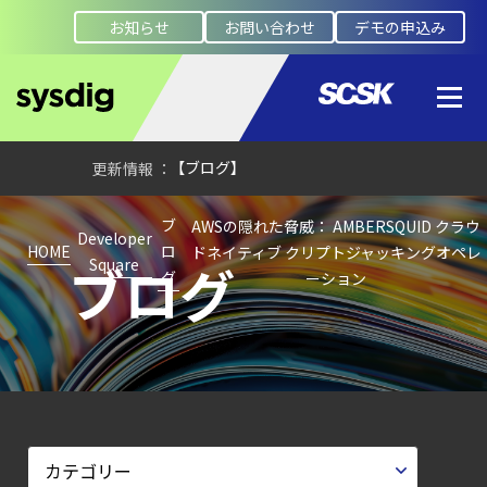
Sysdig Secure
お知らせ
お問い合わせ
デモの申込み
によるセキュリティの新常識
【ブログ】
コンテナセキュリティとは？
クラウドネイティブ時代に必要な対策の全体
【ブログ】
JADEPUFFER
ブ
AWSの隠れた脅威： AMBERSQUID クラウ
の進化：
Developer
HOME
ロ
ドネイティブ クリプトジャッキングオペレ
ブログ
Square
エージェント型脅威アクターが
グ
ーション
AI
モデルの破壊を目的としたランサムウェアを
【ブログ】
CNAPP選定ガイド
｜
計画フェーズで失敗しない統合プラットフォ