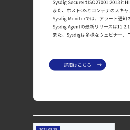
Sysdig SecureはISO27001
【ブログ】AIワークロードのコンテナセキュリ
また、ホストOSとコンテナのスキ
【ブログ】JADEPUFFER の進化：エージ
Sysdig Monitorでは、アラー
【ブログ】コンテナセキュリティとは？クラ
Sysdig Agentの最新リリースは
また、Sysdigは多様なウェビナ
【ブログ】AWS/GCP 標準ツールでは守れない？Fa
【ブログ】セキュリティ運用の効率化を実現するSys
【ブログ】CNAPP選定ガイド｜計画フェー
【ブログ】CISO のための Headless Cloud Sec
詳細はこちら
新しいAWS App Runnerサービスに
2021.05.25