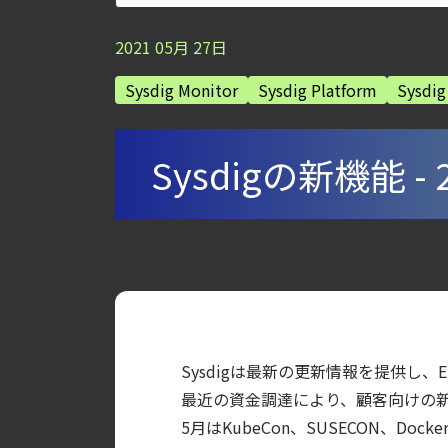
【ブログ】コンテナセキュリティとは？クラ
2021
05
月
27
日
【ブログ】AWS/GCP 標準ツールでは守れない？Fa
Sysdig Monitor
Sysdig Platform
Sysdig
【ブログ】セキュリティ運用の効率化を実現するSys
【ブログ】CNAPP選定ガイド｜計画フェー
【ブログ】CISO のための Headless Cloud Sec
Sysdigの新機能 - 
【お知らせ】ブログを更新しました
【ブログ】CWPP（Cloud Workload Pr
【ブログ】セキュリティブリーフィング：202
【ブログ】サーバ・コンテナの統合セキュリティ強化 
検知イベント取り扱いの課題と解消策
【ブログ】AI が 2026 年に脅威の状況を根本
Sysdigは最新の更新情報を提供し、
【ブログ】CSPMとは？クラウド構成ミスを未然に防ぐS
最近の資金調達により、顧客向けの
【ブログ】CTEMとは何か｜攻撃者視点でク
5月はKubeCon、SUSECON、
【お知らせ】ブログを更新しました