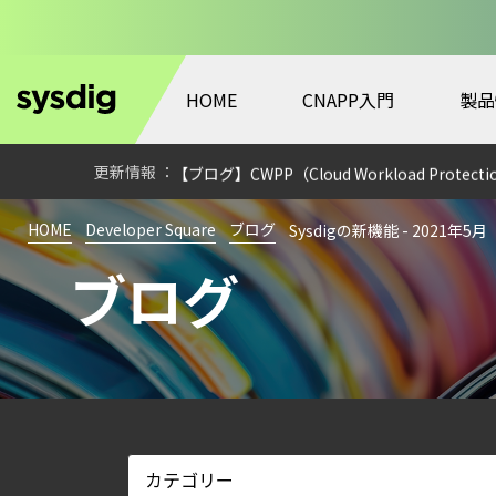
HOME
CNAPP入門
製品
【ブログ】CISO のための Headless Cloud Sec
【お知らせ】ブログを更新しました
【ブログ】CWPP（Cloud Workload Pr
【ブログ】セキュリティブリーフィング：202
HOME
Developer Square
ブログ
Sysdigの新機能 - 2021年5月
【ブログ】サーバ・コンテナの統合セキュリティ強化 
ブログ
検知イベント取り扱いの課題と解消策
【ブログ】AI が 2026 年に脅威の状況を根本
【ブログ】CSPMとは？クラウド構成ミスを未然に防ぐS
【ブログ】CTEMとは何か｜攻撃者視点でク
【お知らせ】ブログを更新しました
【ブログ】AIワークロードのコンテナセキュリ
【ブログ】JADEPUFFER の進化：エージ