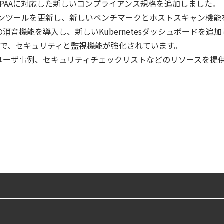
:2013とHIPAAに対応した新しいコンプライアンス規格を追加しました。
ティ｜LLM・GPU環境を守る新しい視点
ャンツールを更新し、新しいベンチマークとホストスキャン機能
ェント型脅威アクターが AI モデルの破壊を目的としたランサムウェアを展開
ト通知の消音機能を導入し、新しいKubernetesダッシュボードを追
ウドネイティブ時代に必要な対策の全体像
11.2.1で、セキュリティと監視機能が強化されています。
ー、ユーザ事例、セキュリティチェックリストなどのリソースを提
lco を超える Sysdig Secure によるセキュリティの新常識
digとSIEMの連携：Agent Local機能の実装ガイド
ズで失敗しない統合プラットフォームの選び方
urity ガイド