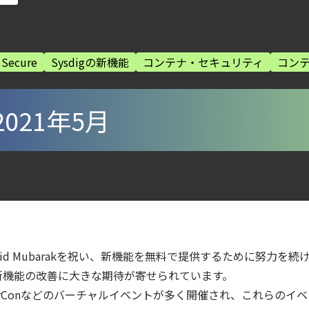
ウドネイティブ時代に必要な対策の全体像
lco を超える Sysdig Secure によるセキュリティの新常識
 Secure
Sysdigの新機能
コンテナ・セキュリティ
コン
digとSIEMの連携：Agent Local機能の実装ガイド
ズで失敗しない統合プラットフォームの選び方
urity ガイド
2021年5月
otection Platform）とは？クラウドワークロードを守る最新セキュリティ基
6年6月
第4回： Sysdig・JP1・Illumio連携における自動隔離検証 ―
から変えた 4 つの側面
Eid Mubarakを祝い、新機能を無料で提供するために努力を
ecurity Posture Managementの全体像
新機能の改善に大きな期待が寄せられています。
ラウドの弱点を可視化する新しいセキュリティ戦略
DockerConなどのバーチャルイベントが多く開催され、これら