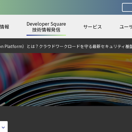
Developer Square
情報
サービス
ユー
urity ガイド
技術情報発信
otection Platform）とは？クラウドワークロードを守る最新セキュリティ基
6年6月
第4回： Sysdig・JP1・Illumio連携における自動隔離検証 ―
から変えた 4 つの側面
ecurity Posture Managementの全体像
ラウドの弱点を可視化する新しいセキュリティ戦略
ティ｜LLM・GPU環境を守る新しい視点
ェント型脅威アクターが AI モデルの破壊を目的としたランサムウェアを展開