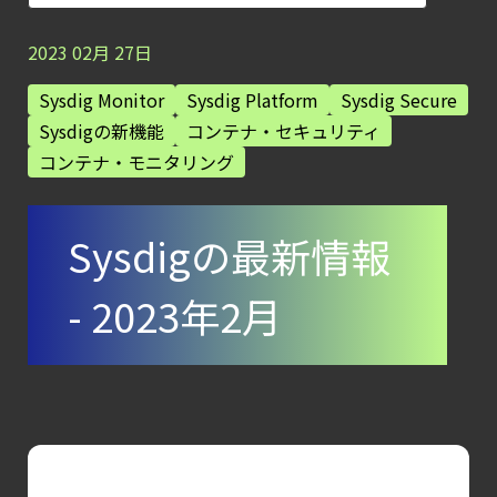
【ブログ】
セキュリティ運用の効率化を実現するSysdigと
2023
02
月
27
日
Agent
Sysdig Monitor
Sysdig Platform
Sysdig Secure
Local機能の実装ガイド
Sysdigの新機能
コンテナ・セキュリティ
【ブログ】
コンテナ・モニタリング
セキュリティブリーフィング：
2026年6月
Sysdigの最新情報
【ブログ】
CNAPP選定ガイド
- 2023年2月
｜
計画フェーズで失敗しない統合プラットフォ
【ブログ】
CSPMとは？
クラウド構成ミスを未然に防ぐSecurity
Posture