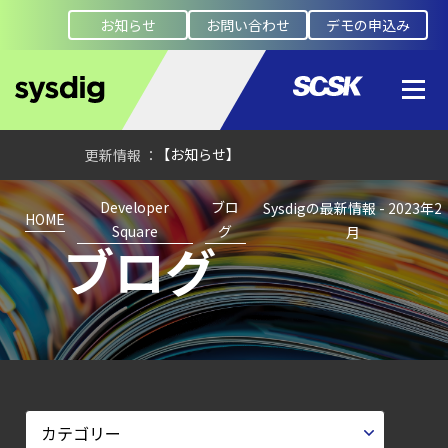
お知らせ
お問い合わせ
デモの申込み
【ブログ】CISO
のための Headless
Cloud Security
ガイド
【お知らせ】
ブログを更新しました
Developer
ブロ
Sysdigの最新情報 - 2023年2
【お知らせ】
HOME
Square
グ
月
ブログ
ブログを更新しました
【ブログ】
AWS/GCP
標準ツールでは守れない？
Falco を超える
Sysdig Secure
によるセキュリティの新常識