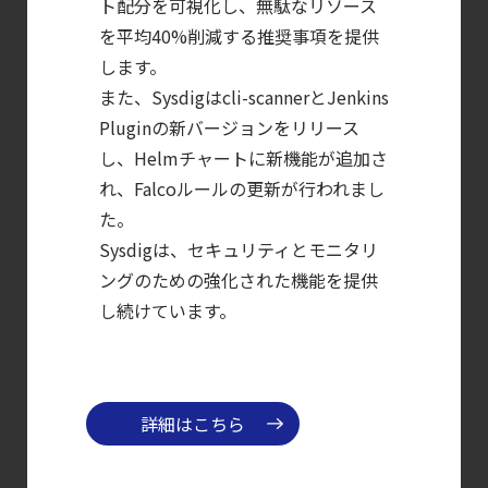
ト配分を可視化し、無駄なリソース
【ブログ】
を平均40%削減する推奨事項を提供
します。
コンテナセキュリティとは？
また、Sysdigはcli-scannerとJenkins
クラウドネイティブ時代に必要な対策の全体
Pluginの新バージョンをリリース
【ブログ】
し、Helmチャートに新機能が追加さ
CTEMとは何か｜
れ、Falcoルールの更新が行われまし
攻撃者視点でクラウドの弱点を可視化する新
た。
【ブログ】
Sysdigは、セキュリティとモニタリ
サーバ・
ングのための強化された機能を提供
コンテナの統合セキュリティ強化
し続けています。
第4回： Sysdig・
JP1・
Illumio連携における自動隔離検証
詳細はこちら
―
検知イベント取り扱いの課題と解消策