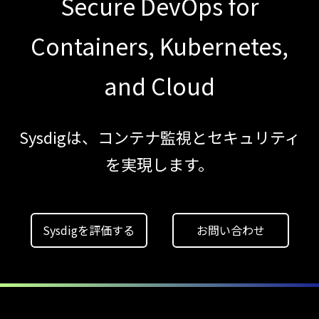
Secure DevOps for
AWS/GCP
標準ツールでは守れない？
Containers, Kubernetes,
Falco を超える
and Cloud
Sysdig Secure
によるセキュリティの新常識
【ブログ】
Sysdigは、コンテナ監視とセキュリティ
セキュリティ運用の効率化を実現するSysdigと
を実現します。
Agent
Local機能の実装ガイド
【ブログ】
Sysdigを評価する
お問い合わせ
セキュリティブリーフィング：
2026年6月
【ブログ】
CNAPP選定ガイド
｜