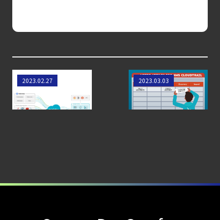
【ブログ】
JADEPUFFER
の進化：
エージェント型脅威アクターが
AI
モデルの破壊を目的としたランサムウェアを
Prometheusと
Falco Cloudtrailル
2023.02.27
2023.03.03
Kubernetesメトリ
ールとMITRE
【ブログ】CISO
クスの取り込み
ATT&CKとの整合性
のための Headless
Cloud Security
ガイド
【お知らせ】
ブログを更新しました
【お知らせ】
ブログを更新しました
【ブログ】