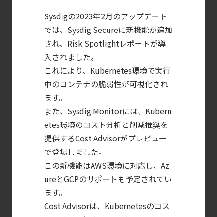
Managementの全体像
Sysdigの2023年2月のアップデート
【ブログ】
では、Sysdig Secureに新機能が追加
CWPP（Cloud
され、Risk Spotlightレポートが導
Workload
入されました。
Protection
これにより、Kubernetes環境で実行
中のコンテナの脆弱性が可視化され
Platform）とは？
ます。
クラウドワークロードを守る最新セキュリテ
また、Sysdig Monitorには、Kubern
【ブログ】
etes環境のコスト分析と削減推奨を
AIワークロードのコンテナセキュリティ
提供するCost Advisorがプレビュー
｜LLM・
で登場しました。
GPU環境を守る新しい視点
この新機能はAWS環境に対応し、Az
【ブログ】AI が
ureとGCPのサポートも予定されてい
2026
ます。
年に脅威の状況を根本から変えた
Cost Advisorは、Kubernetesのコス
4 つの側面