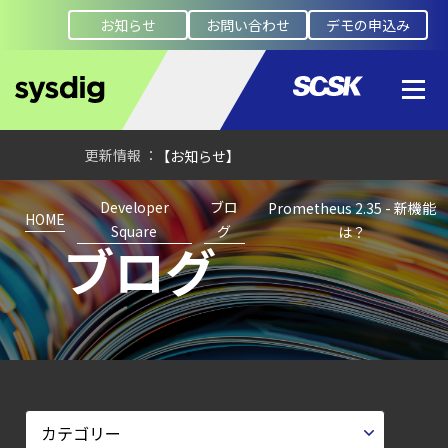
計画フェーズで失敗しない統合プラットフォ
お知らせ
お問い合わせ
デモの申込み
【ブログ】CISO
のための Headless
Cloud Security
ガイド
【お知らせ】
ブログを更新しました
Developer
ブロ
Prometheus 2.35 - 新機能
【お知らせ】
HOME
Square
グ
は？
ブログ
ブログを更新しました
【ブログ】
コンテナセキュリティとは？
クラウドネイティブ時代に必要な対策の全体
【ブログ】
CWPP（Cloud
Workload