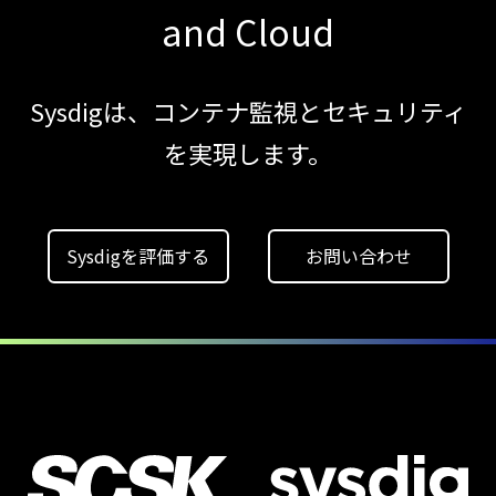
and Cloud
コンテナセキュリティとは？
クラウドネイティブ時代に必要な対策の全体
【ブログ】
Sysdigは、コンテナ監視とセキュリティ
CWPP（Cloud
を実現します。
Workload
Protection
Platform）とは？
Sysdigを評価する
お問い合わせ
クラウドワークロードを守る最新セキュリテ
【ブログ】
AIワークロードのコンテナセキュリティ
｜LLM・
GPU環境を守る新しい視点
【ブログ】
CSPMとは？
クラウド構成ミスを未然に防ぐSecurity