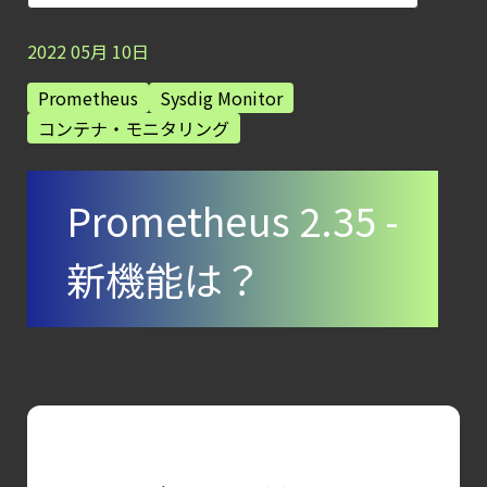
Protection
Platform）とは？
2022
05
月
10
日
クラウドワークロードを守る最新セキュリテ
Prometheus
Sysdig Monitor
【ブログ】
コンテナ・モニタリング
AIワークロードのコンテナセキュリティ
｜LLM・
Prometheus 2.35 -
GPU環境を守る新しい視点
【ブログ】
新機能は？
CSPMとは？
クラウド構成ミスを未然に防ぐSecurity
Posture
Managementの全体像
【ブログ】
サーバ・
コンテナの統合セキュリティ強化