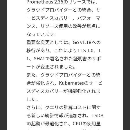
Prometheus 2.35のリリースでは、
第4回： Sysdig・
クラウドプロバイダーとの統合、サ
JP1・
ービスディスカバリー、パフォーマ
Illumio連携における自動隔離検証
ンス、リソース使用の改善が焦点に
―
なっています。
検知イベント取り扱いの課題と解消策
重要な変更としては、Go v1.18への
移行があり、これによりTLS 1.0、1.
【ブログ】
1、SHA1で署名された証明書のサポ
セキュリティ運用の効率化を実現するSysdigと
ートが変更されました。
Agent
また、クラウドプロバイダーとの統
Local機能の実装ガイド
合が強化され、Kubernetesのサービ
【ブログ】
スディスカバリーが機能強化されま
JADEPUFFER
した。
の進化：
さらに、クエリの計算コストに関す
エージェント型脅威アクターが
る新しい統計情報が追加され、TSDB
AI
の起動が最適化され、CPUの使用量
モデルの破壊を目的としたランサムウェアを