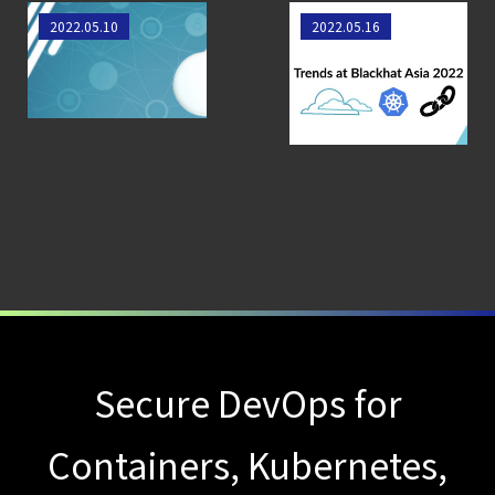
CTEMとは何か｜
クラウドとコンテ
Blackhat Asia 2022
2022.05.10
2022.05.16
攻撃者視点でクラウドの弱点を可視化する新
ナセキュリティを確
の動向 -
保するための10の
Kubernetes、クラ
【ブログ】
考慮点
ウドセキュリティな
CNAPP選定ガイド
ど
｜
計画フェーズで失敗しない統合プラットフォ
【ブログ】CISO
のための Headless
Cloud Security
ガイド
【お知らせ】
ブログを更新しました
Secure DevOps for
【お知らせ】
ブログを更新しました
Containers, Kubernetes,
【ブログ】