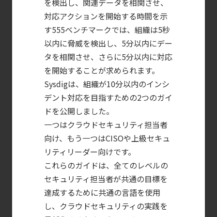
を検出し、関連データを相関させ、
Posture
対応アクションを開始する時間を示
Managementの全体像
す555ベンチマークでは、組織は5秒
【ブログ】
以内に脅威を検出し、5分以内にデー
コンテナセキュリティとは？
タを相関させ、さらに5分以内に対応
を開始することが求められます。
クラウドネイティブ時代に必要な対策の全体
Sysdigは、組織が10分以内のインシ
【ブログ】
デント対応を目指すための2つのガイ
サーバ・
ドを公開しました。
コンテナの統合セキュリティ強化
一つはクラウドセキュリティ担当者
第4回： Sysdig・
向け、もう一つはCISOや上級セキュ
JP1・
リティリーダー向けです。
Illumio連携における自動隔離検証
これらのガイドは、全てのレベルの
―
セキュリティ担当者が共通の目標を
検知イベント取り扱いの課題と解消策
達成するために共通の言語を使用
【ブログ】
し、クラウドセキュリティの実践を