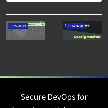
年に脅威の状況を根本から変えた
4 つの側面
【ブログ】
AWS/GCP
Sysdig Secureの新
【SCSK技術者によ
2024.06.23
2024.06.28
しい調査機能のご
るブログ】Sysdigの
標準ツールでは守れない？
紹介
ライセンス体系
Falco を超える
Sysdig Secure
によるセキュリティの新常識
【ブログ】
セキュリティ運用の効率化を実現するSysdigと
Agent
Local機能の実装ガイド
【ブログ】CISO
Secure DevOps for
のための Headless
Cloud Security