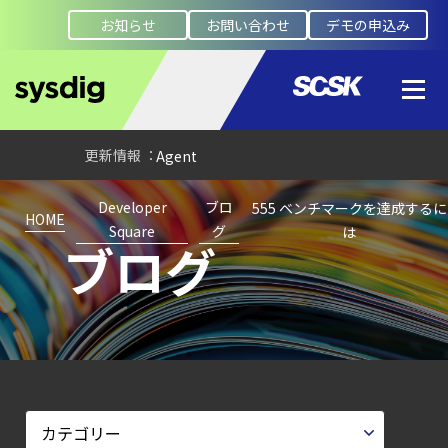
Falco を超える
お知らせ
お問い合わせ
デモの申込み
Sysdig Secure
によるセキュリティの新常識
【ブログ】
セキュリティ運用の効率化を実現するSysdigと
Agent
Local機能の実装ガイド
Developer
ブロ
555 ベンチマークを達成するに
【ブログ】CISO
HOME
Square
グ
は
ブログ
のための Headless
Cloud Security
ガイド
【ブログ】
JADEPUFFER
の進化：
エージェント型脅威アクターが