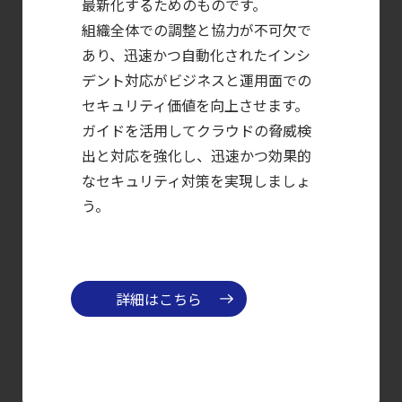
CTEMとは何か｜
最新化するためのものです。
攻撃者視点でクラウドの弱点を可視化する新
組織全体での調整と協力が不可欠で
あり、迅速かつ自動化されたインシ
【お知らせ】
デント対応がビジネスと運用面での
ブログを更新しました
セキュリティ価値を向上させます。
【ブログ】
ガイドを活用してクラウドの脅威検
セキュリティブリーフィング：
出と対応を強化し、迅速かつ効果的
2026年6月
なセキュリティ対策を実現しましょ
【ブログ】
う。
CWPP（Cloud
Workload
Protection
詳細はこちら
Platform）とは？
クラウドワークロードを守る最新セキュリテ
【ブログ】AI が
2026