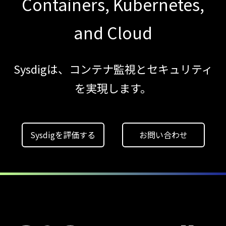
Containers, Kubernetes,
ガイド
【ブログ】
and Cloud
JADEPUFFER
の進化：
Sysdigは、コンテナ監視とセキュリティ
エージェント型脅威アクターが
を実現します。
AI
モデルの破壊を目的としたランサムウェアを
【お知らせ】
ブログを更新しました
Sysdigを評価する
お問い合わせ
【ブログ】
AIワークロードのコンテナセキュリティ
｜LLM・
GPU環境を守る新しい視点
【ブログ】
CNAPP選定ガイド