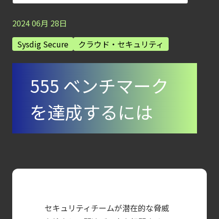
AI
モデルの破壊を目的としたランサムウェアを
2024
06
月
28
日
【お知らせ】
Sysdig Secure
クラウド・セキュリティ
ブログを更新しました
【ブログ】
555 ベンチマーク
AIワークロードのコンテナセキュリティ
｜LLM・
を達成するには
GPU環境を守る新しい視点
【ブログ】
CNAPP選定ガイド
｜
計画フェーズで失敗しない統合プラットフォ
【ブログ】
CSPMとは？
セキュリティチームが潜在的な脅威
クラウド構成ミスを未然に防ぐSecurity