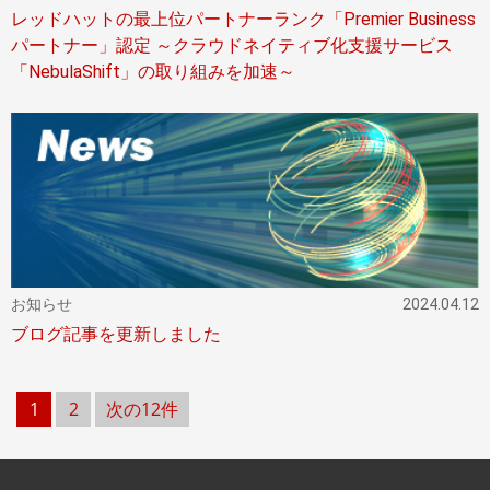
レッドハットの最上位パートナーランク「Premier Business
パートナー」認定 ～クラウドネイティブ化支援サービス
「NebulaShift」の取り組みを加速～
お知らせ
2024.04.12
ブログ記事を更新しました
1
2
次の12件