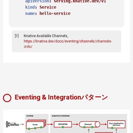
apiVersion
: 
serving.knative.dev/v1
kind
: 
Service
name
: 
hello-service
[1]
Knative Available Channels,
https://knative.dev/docs/eventing/channels/channels-
crds/
Eventing & Integrationパターン