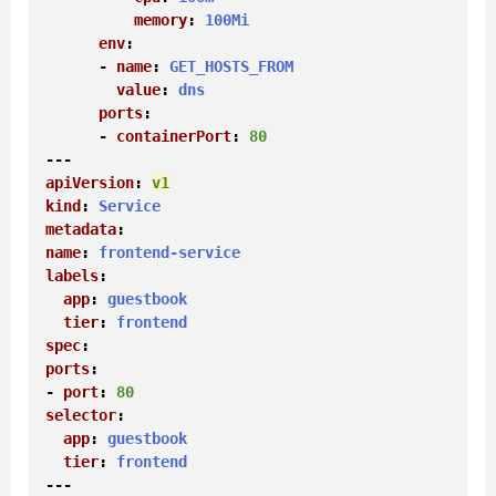
memory
: 
100Mi
env
:

      - 
name
: 
GET_HOSTS_FROM
value
: 
dns
ports
:

      - 
containerPort
: 
80
apiVersion
: 
v1
kind
: 
Service
metadata
name
: 
frontend-service
labels
:

app
: 
guestbook
tier
: 
frontend
spec
ports
:

- 
port
: 
80
selector
:

app
: 
guestbook
tier
: 
frontend