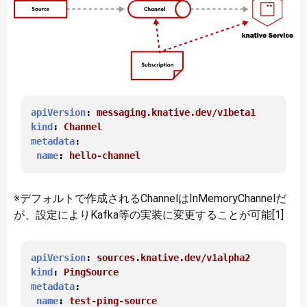
apiVersion
: 
messaging.knative.dev/v1beta1
kind
: 
Channel
metadata
:

name
: 
hello-channel
※デフォルトで作成されるChannelはInMemoryChannelだ
が、設定によりKafka等の実装に変更することが可能[1]
apiVersion
: 
sources.knative.dev/v1alpha2
kind
: 
PingSource
metadata
:

name
: 
test-ping-source