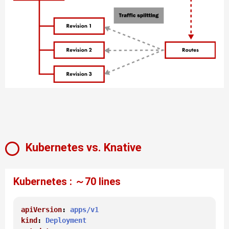
Kubernetes vs. Knative
Kubernetes : ～70 lines
apiVersion
: 
apps/v1
kind
: 
Deployment