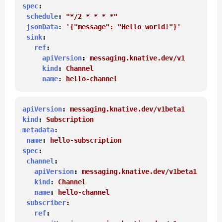
spec
:

schedule
: 
"*/2 * * * *"
jsonData
: 
'{"message": "Hello world!"}'
sink
:

ref
:

apiVersion
: 
messaging.knative.dev/v1
kind
: 
Channel
name
: 
hello-channel
apiVersion
: 
messaging.knative.dev/v1beta1
kind
: 
Subscription
metadata
:

name
: 
hello-subscription
spec
:

channel
:

apiVersion
: 
messaging.knative.dev/v1beta1
kind
: 
Channel
name
: 
hello-channel
subscriber
:

ref
:
