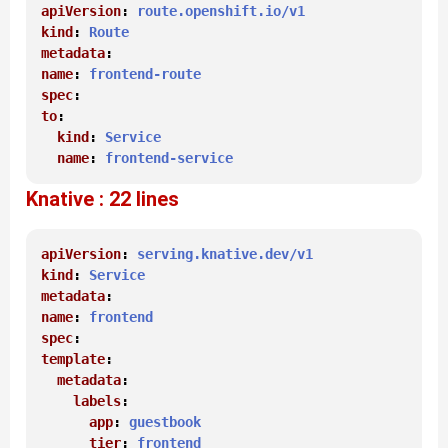
apiVersion
: 
route.openshift.io/v1
kind
: 
Route
metadata
name
: 
frontend-route
spec
to
:

kind
: 
Service
name
: 
frontend-service
Knative : 22 lines
apiVersion
: 
serving.knative.dev/v1
kind
: 
Service
metadata
name
: 
frontend
spec
template
:

metadata
:

labels
:

app
: 
guestbook
tier
: 
frontend