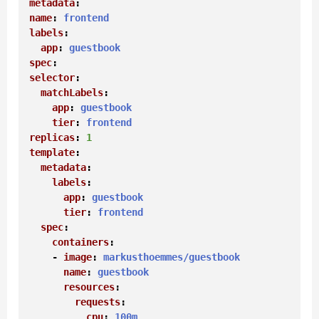
metadata
name
: 
frontend
labels
:

app
: 
guestbook
spec
selector
:

matchLabels
:

app
: 
guestbook
tier
: 
frontend
replicas
: 
1
template
:

metadata
:

labels
:

app
: 
guestbook
tier
: 
frontend
spec
:

containers
:

    - 
image
: 
markusthoemmes/guestbook
name
: 
guestbook
resources
:

requests
:

cpu
: 
100m