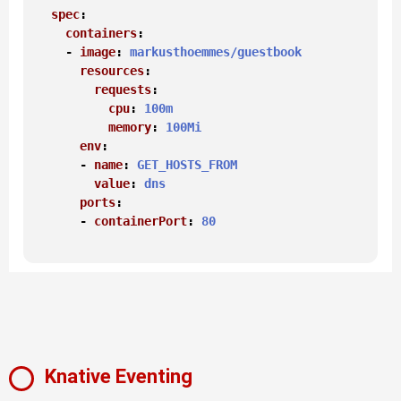
spec
:

containers
:

    - 
image
: 
markusthoemmes/guestbook
resources
:

requests
:

cpu
: 
100m
memory
: 
100Mi
env
:

      - 
name
: 
GET_HOSTS_FROM
value
: 
dns
ports
:

      - 
containerPort
: 
80
Knative Eventing