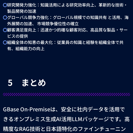
研究開発力強化：知識活用による研究効率向上、革新的な技術・
製品開発の加速
グローバル競争力強化：グローバル規模での知識共有 と活用、海
外展開の加速、 市場競争優位性の確立
顧客満足度向上：迅速かつ的確な顧客対応、高品質な製品・サー
ビスの提供
組織全体の知恵の最大化：従業員の知識と経験を組織全体で共
有、組織能力の向上
5
まとめ
GBase On-Premise
は、安全に社内データを活用で
きるオンプレミス生成
AI
活用
LLM
パッケージです。高
精度な
RAG
技術と日本語特化のファインチューニン