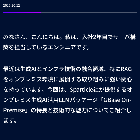
2025.10.22
みなさん、こんにちは。私は、入社
2
年目でサーバ構
築を担当しているエンジニアです。
最近は生成
AI
とインフラ技術の融合領域、特に
RAG
をオンプレミス環境に展開する取り組みに強い関心
を持っています。今回は、
Sparticle
社が提供するオ
ンプレミス生成
AI
活用
LLM
パッケージ「
GBase On-
Premise
」の特長と技術的な魅力についてご紹介し
ます。