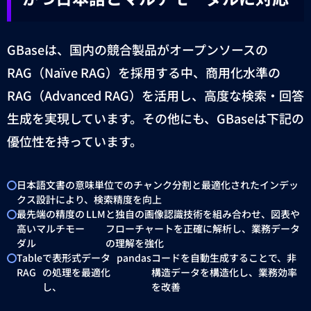
GBase
は、国内の競合製品がオープンソースの
RAG
（
Naïve RAG
）を採用する中、商用化水準の
RAG
（
Advanced RAG
）を活用し、高度な検索・回答
生成を実現しています。その他にも、
GBase
は下記の
優位性を持っています。
日本語文書の意味単位でのチャンク分割と最適化されたインデッ
クス設計により、検索精度を向上
最先端の精度の
LLM
と独自の画像認識技術を組み合わせ、図表や
高いマルチモー
フローチャートを正確に解析し、業務データ
ダル
の理解を強化
Table
で表形式データ
pandas
コードを自動生成することで、非
RAG
の処理を最適化
構造データを構造化し、業務効率
し、
を改善