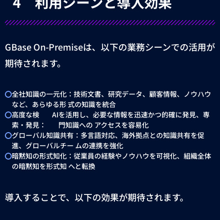
4
利用シーンと導入効果
GBase On-Premise
は、以下の業務シーンでの活用が
期待されます。
全社知識の一元化：技術文書、研究データ、顧客情報、ノウハウ
など、あらゆる形 式の知識を統合
高度な検
AI
を活用し、必要な情報を迅速かつ的確に発見、専
索・発見：
門知識への アクセスを容易化
グローバル知識共有：多言語対応、海外拠点との知識共有を促
進、グローバルチー ムの連携を強化
暗黙知の形式知化：従業員の経験やノウハウを可視化、組織全体
の暗黙知を形式知 へと転換
導入することで、以下の効果が期待されます。