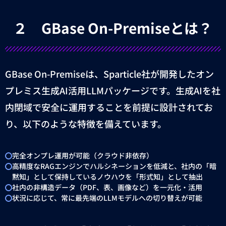
２
GBase On-Premise
とは？
GBase On-Premise
は、
Sparticle
社が開発したオン
プレミス生成
AI
活用
LLM
パッケージです。生成
AI
を社
内閉域で安全に運用することを前提に設計されてお
り、以下のような特徴を備えています。
完全オンプレ運用が可能（クラウド非依存）
高精度なRAGエンジンでハルシネーションを低減と、社内の「暗
黙知」として保持しているノウハウを「形式知」として抽出
社内の非構造データ（
PDF
、表、画像など）を一元化・活用
状況に応じて、常に最先端の
LLM
モデルへの切り替えが可能