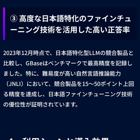
③
高度な日本語特化のファインチュ
ーニング技術を活用した高い正答率
2023
年
12
月時点で、日本語特化型
LLM
の競合製品と
比較し、
GBase
はベンチマークで最高精度を記録し
ました。特に、難易度が高い自然言語推論能力
（
JNLI
）において、競合製品を
15
〜
50
ポイント上回
る精度を達成し、日本語ファインチューニング技術
の優位性が証明されています。