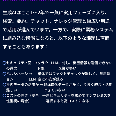
生成
AI
はここ
1
〜
2
年で一気に実用フェーズに入り、
検索、要約、チャット、ナレッジ管理と幅広い用途
で活用が進んでいます。一方で、実際に業務システム
に組み込む段階になると、以下のような課題に直面
することもあります：
セキュリティ面
→
クラウ
LLM
に対し、機密情報を送信できない
の懸念
ド型
企業が多い
ハルシネーシ
→
単体ではファクトチェックが難しく、意思決
ョン
LLM
定に不安が残る
社内データの活用が
→
非構造化データが多く、うまく統合・活用
難しい
できていない
コストの高さ（安全
→
高セキュリティを求めてオンプレミスを
性重視の場合）
選択すると高コストになる