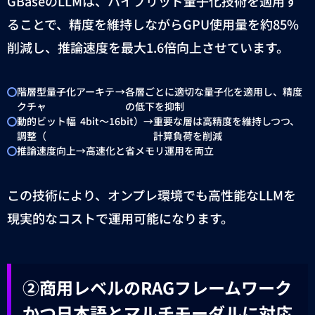
GBase
の
LLM
は、ハイブリッド量子化技術を適用す
ることで、精度を維持しながら
GPU
使用量を約
85%
削減し、推論速度を最大
1.6
倍向上させています。
階層型量子化アーキテ
→
各層ごとに適切な量子化を適用し、精度
クチャ
の低下を抑制
動的ビット幅
4bit
〜
16bit
）
→
重要な層は高精度を維持しつつ、
調整（
計算負荷を削減
推論速度向上
→
高速化と省メモリ運用を両立
この技術により、オンプレ環境でも高性能な
LLM
を
現実的なコストで運用可能になります。
②
商用レベルの
RAG
フレームワーク
かつ日本語とマルチモーダルに対応