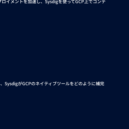
イメントを加速し、Sysdigを使ってGCP上でコンテ
ysdigがGCPのネイティブツールをどのように補完