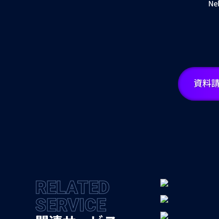
Ne
資料
RELATED
SERVICE