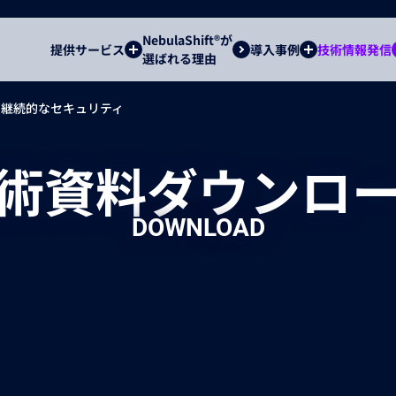
NebulaShift®が
提供サービス
導入事例
技術情報発信
選ばれる理由
テナの継続的なセキュリティ
術資料ダウンロ
DOWNLOAD